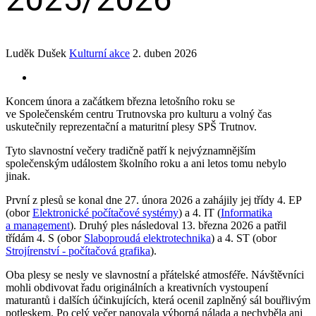
Luděk Dušek
Kulturní akce
2. duben 2026
Koncem února a začátkem března letošního roku se
ve Společenském centru Trutnovska pro kulturu a volný čas
uskutečnily reprezentační a maturitní plesy SPŠ Trutnov.
Tyto slavnostní večery tradičně patří k nejvýznamnějším
společenským událostem školního roku a ani letos tomu nebylo
jinak.
První z plesů se konal dne 27. února 2026 a zahájily jej třídy 4. EP
(obor
Elektronické počítačové systémy
) a 4. IT (
Informatika
a management
). Druhý ples následoval 13. března 2026 a patřil
třídám 4. S (obor
Slaboproudá elektrotechnika
) a 4. ST (obor
Strojírenství - počítačová grafika
).
Oba plesy se nesly ve slavnostní a přátelské atmosféře. Návštěvníci
mohli obdivovat řadu originálních a kreativních vystoupení
maturantů i dalších účinkujících, která ocenil zaplněný sál bouřlivým
potleskem. Po celý večer panovala výborná nálada a nechyběla ani