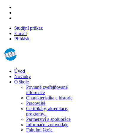
Studijní průkaz
E-mail
Přihlásit
Úvod
Novinky
O škole
Povinně zveřejňované
informace
Charakteristika a historie
Pracoviště
Certifikáty, akreditace,
programy...
Partnerství a spolupráce
Informační zpravodaje
Fakultní škola