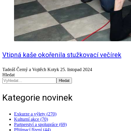
Vtipná kaše okořenila stužkovací večírek
Tadeáš Černý a Vojtěch Kotyk
25. listopad 2024
Hledat
Hledat
Kategorie novinek
Exkurze a výlety (270)
Kulturní akce (70)
Partnerství a spolupráce (69)
Přijímací řízení (44)