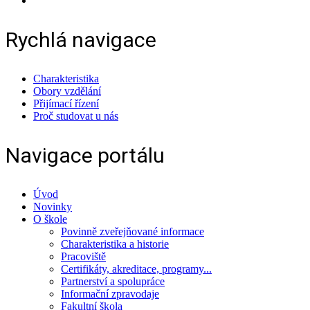
Rychlá navigace
Charakteristika
Obory vzdělání
Přijímací řízení
Proč studovat u nás
Navigace portálu
Úvod
Novinky
O škole
Povinně zveřejňované informace
Charakteristika a historie
Pracoviště
Certifikáty, akreditace, programy...
Partnerství a spolupráce
Informační zpravodaje
Fakultní škola