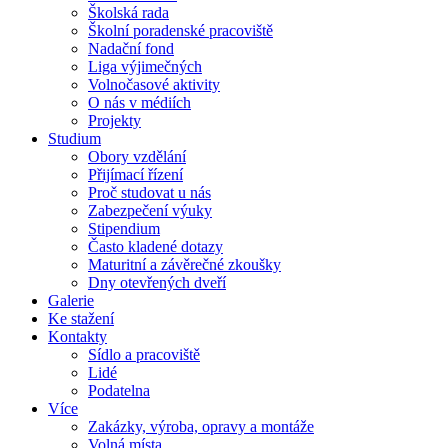
Školská rada
Školní poradenské pracoviště
Nadační fond
Liga výjimečných
Volnočasové aktivity
O nás v médiích
Projekty
Studium
Obory vzdělání
Přijímací řízení
Proč studovat u nás
Zabezpečení výuky
Stipendium
Často kladené dotazy
Maturitní a závěrečné zkoušky
Dny otevřených dveří
Galerie
Ke stažení
Kontakty
Sídlo a pracoviště
Lidé
Podatelna
Více
Zakázky, výroba, opravy a montáže
Volná místa