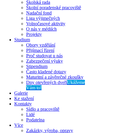
Školská rada
Školní poradenské pracoviště
Nadační fond
Liga výjimečných
Volnočasové aktivity
O nás v médiích
Projekty
Studium
Obory vzdělání
Přijímací řízení
Proč studovat u nás
Zabezpečení výuky
Stipendium
Často kladené dotazy
Maturitní a závěrečné zkoušky
Dny otevřených dveří
Ukážeme
Vám to!
Galerie
Ke stažení
Kontakty
Sídlo a pracoviště
Lidé
Podatelna
Více
Zakázky, výroba, opravy