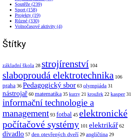
Soutěže (239)
Sport (158)
Projekty (19)
Různé (330)
Volnočasové aktivity (4)
Štítky
strojírenství
základní škola
28
104
slaboproudá elektrotechnika
106
Pedagogický sbor
praha
olympiáda
36
63
31
nástrojař
matematika
kasper
60
35
kurzy
21
kroužek
22
31
informační technologie a
elektronické
management
fotbal
93
45
počítačové systémy
elektrikář
101
62
divadlo
den otevřených dveří
angličtina
57
29
29