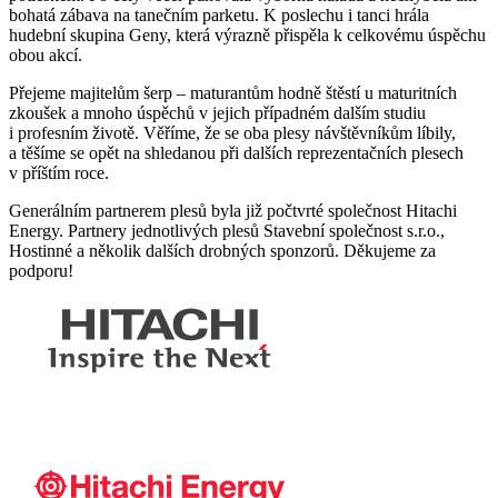
bohatá zábava na tanečním parketu. K poslechu i tanci hrála
hudební skupina Geny, která výrazně přispěla k celkovému úspěchu
obou akcí.
Přejeme majitelům šerp – maturantům hodně štěstí u maturitních
zkoušek a mnoho úspěchů v jejich případném dalším studiu
i profesním životě. Věříme, že se oba plesy návštěvníkům líbily,
a těšíme se opět na shledanou při dalších reprezentačních plesech
v příštím roce.
Generálním partnerem plesů byla již počtvrté společnost Hitachi
Energy. Partnery jednotlivých plesů Stavební společnost s.r.o.,
Hostinné a několik dalších drobných sponzorů. Děkujeme za
podporu!