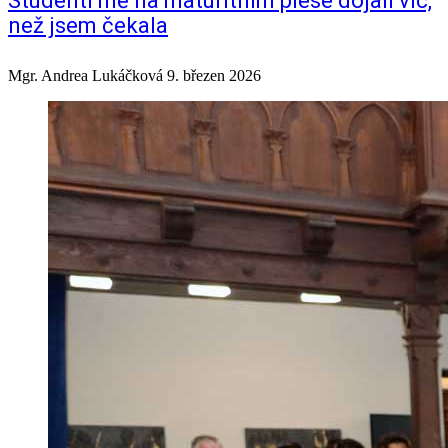
Studenti mě na maturitním plese dojali víc,
než jsem čekala
Mgr. Andrea Lukáčková
9. březen 2026