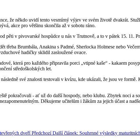
 šance, že někdo uvidí tento vesmírný výjev ve svém životě dvakrát. Stuž
 bývá, akce pro většinu skončila až v sobotu ráno.
d pěti v pivovarské hospůdce u nás v Trutnově, a to v pátek 15. 11. První
vidět třeba Brumbála, Anakina s Padmé, Sherlocka Holmese nebo Večern
zduchové hadičky sklidil zasloužené ovace.
indové, která pro každého připravila porci „vtipné kaše“ ‑ kakaem pos
ončení středoškolských let.
 následně své znalosti testovali v kvízu, kde ukázali, že jsou ve formě.
ještě pokračovali ‑ ať už do další hospody, nebo klubu. Zbytek noci a s
čer nezapomenutelným. Děkujeme učitelům i žákům za jejich účast a nadše
otevřených dveří
Předchozí
Další článek: Souhrnné výsledky maturitn