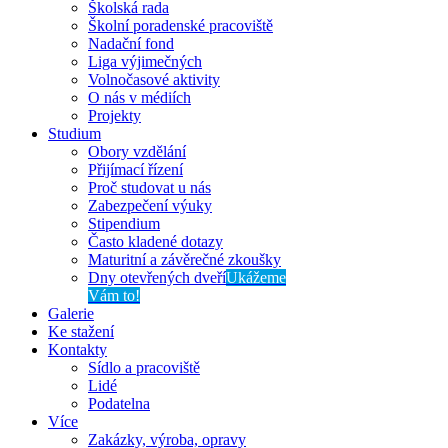
Školská rada
Školní poradenské pracoviště
Nadační fond
Liga výjimečných
Volnočasové aktivity
O nás v médiích
Projekty
Studium
Obory vzdělání
Přijímací řízení
Proč studovat u nás
Zabezpečení výuky
Stipendium
Často kladené dotazy
Maturitní a závěrečné zkoušky
Dny otevřených dveří
Ukážeme
Vám to!
Galerie
Ke stažení
Kontakty
Sídlo a pracoviště
Lidé
Podatelna
Více
Zakázky, výroba, opravy