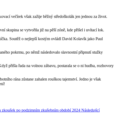
kovací večírek však zažije běžný středoškolák jen jednou za život.
 skupina se vytvořila již na pěší zóně, kde přišel i uvítací lok.
íčka. Soutěž o nejlepší kostým ovládl David Kolavík jako Paul
ypaného pokrmu, po němž následovalo slavnostní připnutí stužky
 Když přišla řada na volnou zábavu, postarala se o ni hudba, rozhovory
obotního rána zůstane zahalen rouškou tajemství. Jedno je však
ní!
ích zkoušek po podzimním zkušebním období 2024
Následující