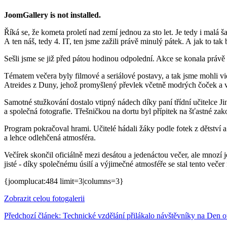
JoomGallery is not installed.
Říká se, že kometa proletí nad zemí jednou za sto let. Je tedy i malá
A ten náš, tedy 4. IT, ten jsme zažili právě minulý pátek. A jak to tak
Sešli jsme se již před pátou hodinou odpolední. Akce se konala právě o
Tématem večera byly filmové a seriálové postavy, a tak jsme mohli 
Atreides z Duny, jehož promyšlený převlek včetně modrých čoček a v
Samotné stužkování dostalo vtipný nádech díky paní třídní učitelce J
a společná fotografie. Třešničkou na dortu byl přípitek na šťastné zak
Program pokračoval hrami. Učitelé hádali žáky podle fotek z dětství a
a lehce odlehčená atmosféra.
Večírek skončil oficiálně mezi desátou a jedenáctou večer, ale mnozí 
jisté ‑ díky společnému úsilí a výjimečné atmosféře se stal tento ve
{joomplucat:484 limit=3|columns=3}
Zobrazit celou fotogalerii
Předchozí článek: Technické vzdělání přilákalo návštěvníky na Den 