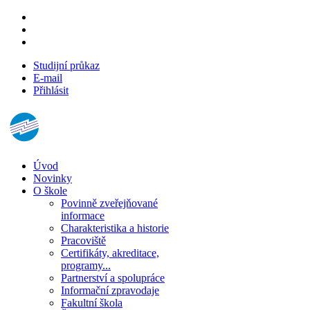
Studijní průkaz
E-mail
Přihlásit
Úvod
Novinky
O škole
Povinně zveřejňované
informace
Charakteristika a historie
Pracoviště
Certifikáty, akreditace,
programy...
Partnerství a spolupráce
Informační zpravodaje
Fakultní škola