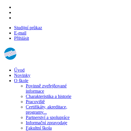
Studijní průkaz
E-mail
Přihlásit
Úvod
Novinky
O škole
Povinně zveřejňované
informace
Charakteristika a historie
Pracoviště
Certifikáty, akreditace,
programy...
Partnerství a spolupráce
Informační zpravodaje
Fakultní škola