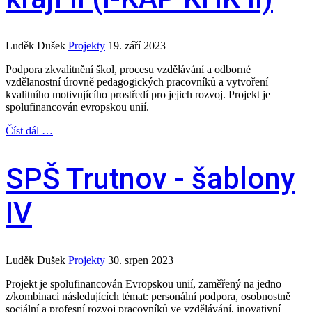
Luděk Dušek
Projekty
19. září 2023
Podpora zkvalitnění škol, procesu vzdělávání a odborné
vzdělanostní úrovně pedagogických pracovníků a vytvoření
kvalitního motivujícího prostředí pro jejich rozvoj. Projekt je
spolufinancován evropskou unií.
Číst dál …
SPŠ Trutnov - šablony
IV
Luděk Dušek
Projekty
30. srpen 2023
Projekt je spolufinancován Evropskou unií, zaměřený na jedno
z/kombinaci následujících témat: personální podpora, osobnostně
sociální a profesní rozvoj pracovníků ve vzdělávání, inovativní