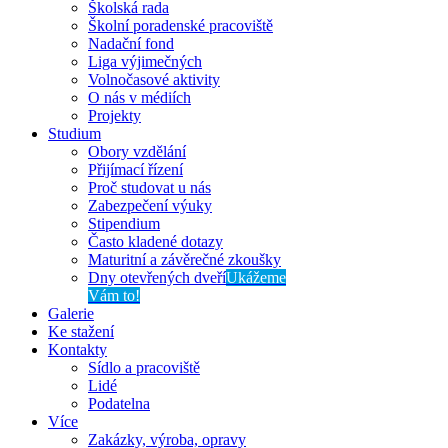
Školská rada
Školní poradenské pracoviště
Nadační fond
Liga výjimečných
Volnočasové aktivity
O nás v médiích
Projekty
Studium
Obory vzdělání
Přijímací řízení
Proč studovat u nás
Zabezpečení výuky
Stipendium
Často kladené dotazy
Maturitní a závěrečné zkoušky
Dny otevřených dveří
Ukážeme
Vám to!
Galerie
Ke stažení
Kontakty
Sídlo a pracoviště
Lidé
Podatelna
Více
Zakázky, výroba, opravy