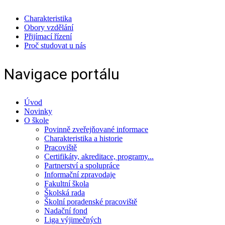
Charakteristika
Obory vzdělání
Přijímací řízení
Proč studovat u nás
Navigace portálu
Úvod
Novinky
O škole
Povinně zveřejňované informace
Charakteristika a historie
Pracoviště
Certifikáty, akreditace, programy...
Partnerství a spolupráce
Informační zpravodaje
Fakultní škola
Školská rada
Školní poradenské pracoviště
Nadační fond
Liga výjimečných