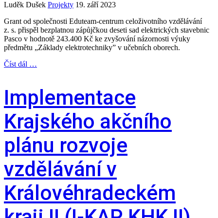
Luděk Dušek
Projekty
19. září 2023
Grant od společnosti Eduteam-centrum celoživotního vzdělávání
z. s. přispěl bezplatnou zápůjčkou deseti sad elektrických stavebnic
Pasco v hodnotě 243.400 Kč ke zvyšování názornosti výuky
předmětu „Základy elektrotechniky” v učebních oborech.
Číst dál …
Implementace
Krajského akčního
plánu rozvoje
vzdělávání v
Královéhradeckém
kraji II (I-KAP KHK II)