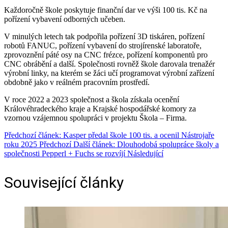
Každoročně škole poskytuje finanční dar ve výši 100 tis. Kč na
pořízení vybavení odborných učeben.
V minulých letech tak podpořila pořízení 3D tiskáren, pořízení
robotů FANUC, pořízení vybavení do strojírenské laboratoře,
zprovoznění páté osy na CNC frézce, pořízení komponentů pro
CNC obrábění a další. Společnosti rovněž škole darovala trenažér
výrobní linky, na kterém se žáci učí programovat výrobní zařízení
obdobně jako v reálném pracovním prostředí.
V roce 2022 a 2023 společnost a škola získala ocenění
Královéhradeckého kraje a Krajské hospodářské komory za
vzornou vzájemnou spolupráci v projektu Škola – Firma.
Předchozí článek: Kasper předal škole 100 tis. a ocenil Nástrojaře
roku 2025
Předchozí
Další článek: Dlouhodobá spolupráce školy a
společnosti Pepperl + Fuchs se rozvíjí
Následující
Související články