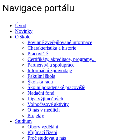
Navigace portálu
Úvod
Novinky
O škole
Povinně zveřejňované informace
Charakteristika a historie
Pracoviště
Certifikáty, akreditace, programy...
Partnerství a spolupráce
Informační zpravodaje
Fakultní škola
Školská rada
Školní poradenské pracoviště
Nadační fond
Liga výjimečných
Volnočasové aktivity
O nás v médiích
Projekty
Studium
Obory vzdělání
Přijímací řízení
Proč studovat u nás