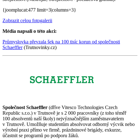
{joomplucat:477 limit=3|columns=3}
Zobrazit celou fotogalerii
Média napsali o této akci:
Průmyslovka převzala šek na 100 tisíc korun od společnosti
Schaeffler
(Trutnovinky.cz)
Společnost Schaeffler
(dříve Vitesco Technologies Czech
Republic s.r.o.) v Trutnově je s 2 000 pracovníky (z toho téměř
100 absolventů naší školy) nejvýznačnějším zaměstnavatelem
v Trutnově. Umožňuje studentům absolvovat odborný výcvik nebo
výrobní praxi přímo ve firmě, prázdninové brigády, exkurze,
účastnit se programů po podporu žáků.