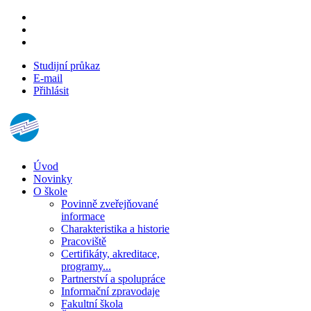
Studijní průkaz
E-mail
Přihlásit
Úvod
Novinky
O škole
Povinně zveřejňované
informace
Charakteristika a historie
Pracoviště
Certifikáty, akreditace,
programy...
Partnerství a spolupráce
Informační zpravodaje
Fakultní škola