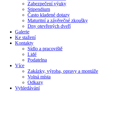
Zabezpečení výuky
Stipendium
Často kladené dotazy
Maturitní a závěrečné zkoušky
Dny otevřených dveří
Galerie
Ke stažení
Kontakty
Sídlo a pracoviště
Lidé
Podatelna
Více
Zakázky, výroba, opravy a montáže
Volná místa
Odkazy
Vyhledávání