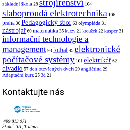
strojírenství
základní škola
28
104
slaboproudá elektrotechnika
106
Pedagogický sbor
praha
olympiáda
36
63
31
nástrojař
matematika
kasper
60
35
kurzy
21
kroužek
22
31
informační technologie a
elektronické
management
fotbal
93
45
počítačové systémy
elektrikář
101
62
divadlo
den otevřených dveří
angličtina
57
29
29
Adaptační kurz
25
3d
21
Kontaktujte nás
499 813 071
Školní 101, Trutnov