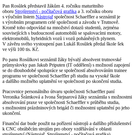
Pan Rosůlek představil žákům 4. ročníku maturitního
oboru
Strojírenství - počítačová grafika
a 3. ročníku oboru
s výučním listem
Nástrojař
společnost Schaeffler a seznámil je
s výrobním programem celé společnosti a závodu v Trutnově.
Kromě toho odpovídal na množství dotazů studentů, zejména
souvisejících s budoucností automobilů se spalovacími motory,
elektromobilů, hybridních vozů i vozů poháněných plynem.
V závěru svého vystoupení pan Lukáš Rosůlek předal škole šek
ve výši 100 tis. Kč.
Po panu Rosůlkovi seznámil žáky bývalý absolvent trutnovské
průmyslovky pan Jakub Priputen (IT oddělení) s možností zapojení
se do dlouhodobé spolupráce se společností absolvováním trainee
programu ve společnosti Schaeffler při studiu na vysoké škole
a dalšího možného uplatnění ve společnosti po skončení studia.
Pracovnice personálního útvaru společnosti Schaeffler paní
Veronika Šrámková a Ivona Štejnarová žáky seznámila s možnostmi
absolvování praxe ve společnosti Schaeffler v průběhu studia,
s možnostmi prázdninových brigád či možnostmi uplatnění po jeho
ukončení.
Finanční dar bude použit na pořízení nástrojů a dalšího příslušenství
k CNC obráběcím strojům pro obory vzdělávání v oblasti
strojírenství (Nástrojař, Strojírenství ‑ počítačová grafika).