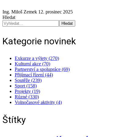
Ing. Miloš Zemek
12. prosinec 2025
Hledat
Hledat
Kategorie novinek
Exkurze a výlety (270)
Kulturní akce (70)
Partnerství a spolupráce (69)
Přijímací řízení (44)
Soutěže (239)
Sport (158)
Projekty (19)
Různé (330)
Volnočasové aktivity (4)
Štítky