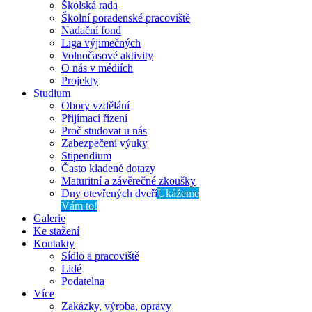
Školská rada
Školní poradenské pracoviště
Nadační fond
Liga výjimečných
Volnočasové aktivity
O nás v médiích
Projekty
Studium
Obory vzdělání
Přijímací řízení
Proč studovat u nás
Zabezpečení výuky
Stipendium
Často kladené dotazy
Maturitní a závěrečné zkoušky
Dny otevřených dveří
Ukážeme
Vám to!
Galerie
Ke stažení
Kontakty
Sídlo a pracoviště
Lidé
Podatelna
Více
Zakázky, výroba, opravy