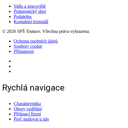
Sídlo a pracoviště
Pedagogický sbor
Podatelna
Kontaktní formulář
© 2026 SPŠ Trutnov. Všechna práva vyhrazena.
Ochrana osobních údajů
Soubory cookie
Přístupnost
Rychlá navigace
Charakteristika
Obory vzdělání
Přijímací řízení
Proč studovat u nás