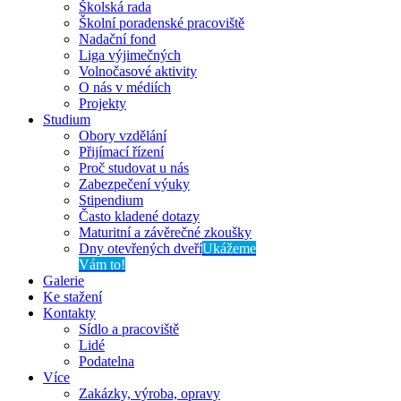
Školská rada
Školní poradenské pracoviště
Nadační fond
Liga výjimečných
Volnočasové aktivity
O nás v médiích
Projekty
Studium
Obory vzdělání
Přijímací řízení
Proč studovat u nás
Zabezpečení výuky
Stipendium
Často kladené dotazy
Maturitní a závěrečné zkoušky
Dny otevřených dveří
Ukážeme
Vám to!
Galerie
Ke stažení
Kontakty
Sídlo a pracoviště
Lidé
Podatelna
Více
Zakázky, výroba, opravy