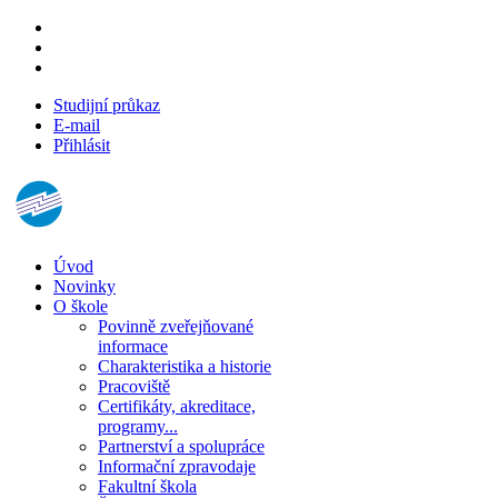
Studijní průkaz
E-mail
Přihlásit
Úvod
Novinky
O škole
Povinně zveřejňované
informace
Charakteristika a historie
Pracoviště
Certifikáty, akreditace,
programy...
Partnerství a spolupráce
Informační zpravodaje
Fakultní škola