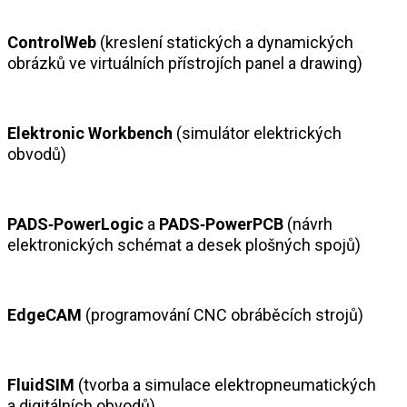
ControlWeb
(kreslení statických a dynamických
obrázků ve virtuálních přístrojích panel a drawing)
Elektronic Workbench
(simulátor elektrických
obvodů)
PADS‑PowerLogic
a
PADS‑PowerPCB
(návrh
elektronických schémat a desek plošných spojů)
EdgeCAM
(programování CNC obráběcích strojů)
FluidSIM
(tvorba a simulace elektropneumatických
a digitálních obvodů)