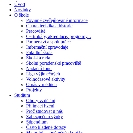
Úvod
Novinky
O škole
Povinně zveřejňované informace
Charakteristika a historie
Pracoviště
Certifikáty, akreditace, programy...
Partnerství a spolupráce
Informační zpravodaje
Fakultní škola
Školská rada
Školní poradenské pracoviště
Nadační fond
Liga výjimečných
Volnočasové aktivity
O nás v médiích
Projekty
Studium
Obory vzdělání
Přijímací řízení
Proč studovat u nás
Zabezpečení výuky
Stipendium
Často kladené dotazy
Maturitní a závěrečné zkoušky