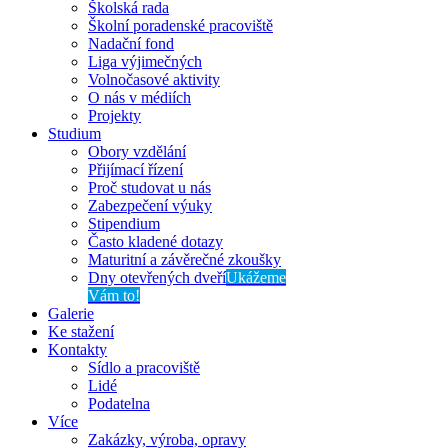
Školská rada
Školní poradenské pracoviště
Nadační fond
Liga výjimečných
Volnočasové aktivity
O nás v médiích
Projekty
Studium
Obory vzdělání
Přijímací řízení
Proč studovat u nás
Zabezpečení výuky
Stipendium
Často kladené dotazy
Maturitní a závěrečné zkoušky
Dny otevřených dveří
Ukážeme
Vám to!
Galerie
Ke stažení
Kontakty
Sídlo a pracoviště
Lidé
Podatelna
Více
Zakázky, výroba, opravy