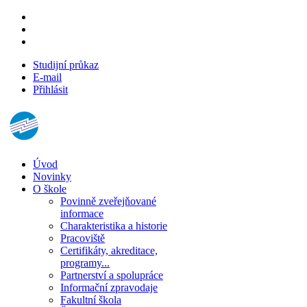
Studijní průkaz
E-mail
Přihlásit
Úvod
Novinky
O škole
Povinně zveřejňované
informace
Charakteristika a historie
Pracoviště
Certifikáty, akreditace,
programy...
Partnerství a spolupráce
Informační zpravodaje
Fakultní škola