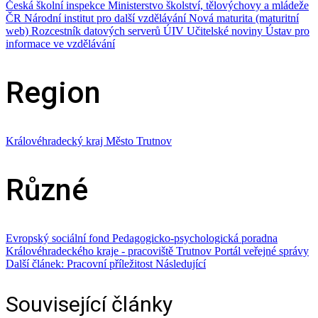
Česká školní inspekce
Ministerstvo školství, tělovýchovy a mládeže
ČR
Národní institut pro další vzdělávání
Nová maturita (maturitní
web)
Rozcestník datových serverů ÚIV
Učitelské noviny
Ústav pro
informace ve vzdělávání
Region
Královéhradecký kraj
Město Trutnov
Různé
Evropský sociální fond
Pedagogicko‑psychologická poradna
Královéhradeckého kraje - pracoviště Trutnov
Portál veřejné správy
Další článek: Pracovní příležitost
Následující
Související články