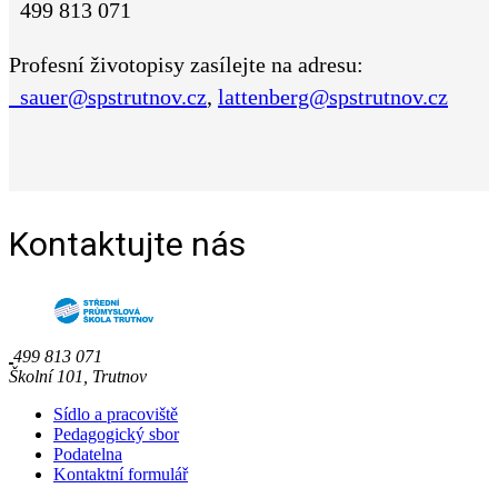
499 813 071
Profesní životopisy zasílejte na adresu:
sauer@spstrutnov.cz
,
lattenberg@spstrutnov.cz
Kontaktujte nás
499 813 071
Školní 101, Trutnov
Sídlo a pracoviště
Pedagogický sbor
Podatelna
Kontaktní formulář