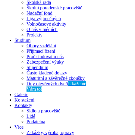
Školská rada
Školní poradenské pracoviště
Nadační fond
Liga výjimečných
Volnočasové aktivity
O nás v médiích
Projekty
Studium
Obory vzdělání
Přijímací řízení
Proč studovat u nás
Zabezpečení výuky
Stipendium
Často kladené dotazy
Maturitní a závěrečné zkoušky
Dny otevřených dveří
Ukážeme
Vám to!
Galerie
Ke stažení
Kontakty
Sídlo a pracoviště
Lidé
Podatelna
Více
Zakázky, výroba, opravy