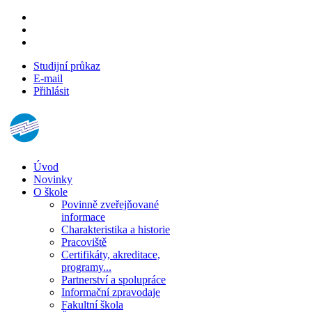
Studijní průkaz
E-mail
Přihlásit
Úvod
Novinky
O škole
Povinně zveřejňované
informace
Charakteristika a historie
Pracoviště
Certifikáty, akreditace,
programy...
Partnerství a spolupráce
Informační zpravodaje
Fakultní škola