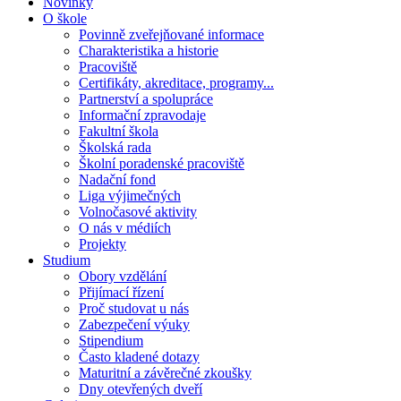
Novinky
O škole
Povinně zveřejňované informace
Charakteristika a historie
Pracoviště
Certifikáty, akreditace, programy...
Partnerství a spolupráce
Informační zpravodaje
Fakultní škola
Školská rada
Školní poradenské pracoviště
Nadační fond
Liga výjimečných
Volnočasové aktivity
O nás v médiích
Projekty
Studium
Obory vzdělání
Přijímací řízení
Proč studovat u nás
Zabezpečení výuky
Stipendium
Často kladené dotazy
Maturitní a závěrečné zkoušky
Dny otevřených dveří