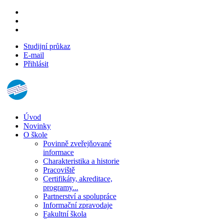
Studijní průkaz
E-mail
Přihlásit
Úvod
Novinky
O škole
Povinně zveřejňované
informace
Charakteristika a historie
Pracoviště
Certifikáty, akreditace,
programy...
Partnerství a spolupráce
Informační zpravodaje
Fakultní škola