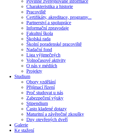
Povinně zveřejňované informace
Charakteristika a historie
Pracoviště
Certifikáty, akreditace, programy...
Partnerství a spolupráce
Informační zpravodaje
Fakultní škola
Školská rada
Školní poradenské pracoviště
Nadační fond
Liga výjimečných
Volnočasové aktivity
O nás v médiích
Projekty
Studium
Obory vzdělání
Přijímací řízení
Proč studovat u nás
Zabezpečení výuky
Stipendium
Často kladené dotazy
Maturitní a závěrečné zkoušky
Dny otevřených dveří
Galerie
Ke stažení