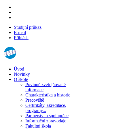
Studijní průkaz
E-mail
Přihlásit
Úvod
Novinky
O škole
Povinně zveřejňované
informace
Charakteristika a historie
Pracoviště
Certifikáty, akreditace,
programy...
Partnerství a spolupráce
Informační zpravodaje
Fakultní škola