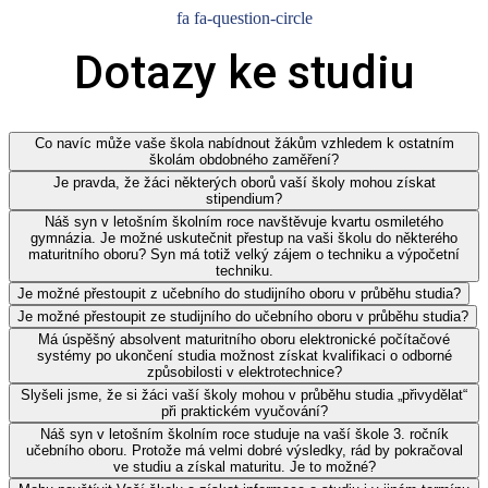
fa fa-question-circle
Dotazy ke studiu
Co navíc může vaše škola nabídnout žákům vzhledem k ostatním
školám obdobného zaměření?
Je pravda, že žáci některých oborů vaší školy mohou získat
stipendium?
Náš syn v letošním školním roce navštěvuje kvartu osmiletého
gymnázia. Je možné uskutečnit přestup na vaši školu do některého
maturitního oboru? Syn má totiž velký zájem o techniku a výpočetní
techniku.
Je možné přestoupit z učebního do studijního oboru v průběhu studia?
Je možné přestoupit ze studijního do učebního oboru v průběhu studia?
Má úspěšný absolvent maturitního oboru elektronické počítačové
systémy po ukončení studia možnost získat kvalifikaci o odborné
způsobilosti v elektrotechnice?
Slyšeli jsme, že si žáci vaší školy mohou v průběhu studia „přivydělat“
při praktickém vyučování?
Náš syn v letošním školním roce studuje na vaší škole 3. ročník
učebního oboru. Protože má velmi dobré výsledky, rád by pokračoval
ve studiu a získal maturitu. Je to možné?