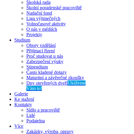
Školská rada
Školní poradenské pracoviště
Nadační fond
Liga výjimečných
Volnočasové aktivity
O nás v médiích
Projekty
Studium
Obory vzdělání
Přijímací řízení
Proč studovat u nás
Zabezpečení výuky
Stipendium
Často kladené dotazy
Maturitní a závěrečné zkoušky
Dny otevřených dveří
Ukážeme
Vám to!
Galerie
Ke stažení
Kontakty
Sídlo a pracoviště
Lidé
Podatelna
Více
Zakázky, výroba, opravy