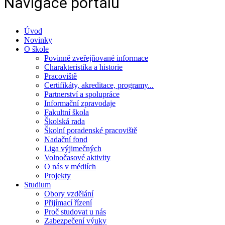
Navigace portálu
Úvod
Novinky
O škole
Povinně zveřejňované informace
Charakteristika a historie
Pracoviště
Certifikáty, akreditace, programy...
Partnerství a spolupráce
Informační zpravodaje
Fakultní škola
Školská rada
Školní poradenské pracoviště
Nadační fond
Liga výjimečných
Volnočasové aktivity
O nás v médiích
Projekty
Studium
Obory vzdělání
Přijímací řízení
Proč studovat u nás
Zabezpečení výuky