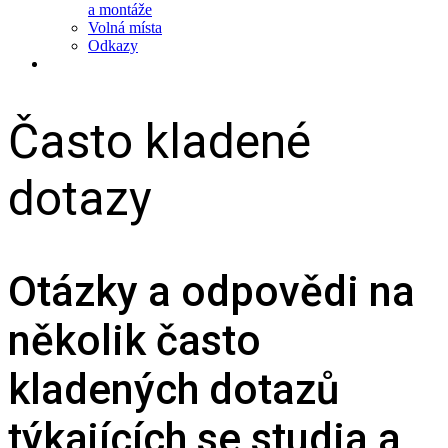
a montáže
Volná místa
Odkazy
Často kladené
dotazy
Otázky a odpovědi na
několik často
kladených dotazů
týkajících se studia a