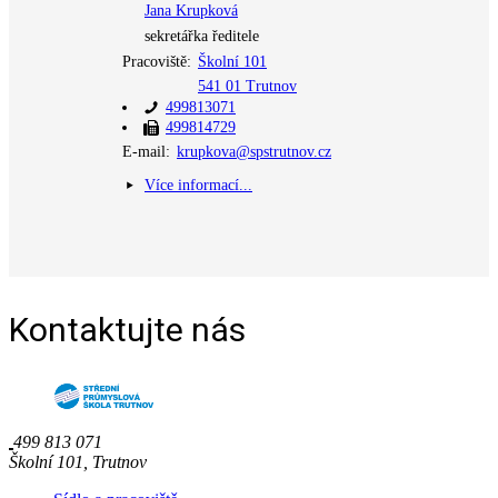
Jana Krupková
sekretářka ředitele
Pracoviště:
Školní 101
541 01 Trutnov
499813071
499814729
E-mail:
krupkova@spstrutnov.cz
Více informací...
Kontaktujte nás
499 813 071
Školní 101, Trutnov