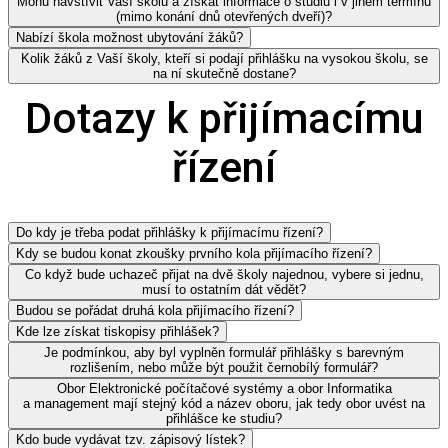
Mohu navštívit Vaší školu a získat informace o studiu i v jiném termínu
(mimo konání dnů otevřených dveří)?
Nabízí škola možnost ubytování žáků?
Kolik žáků z Vaší školy, kteří si podají přihlášku na vysokou školu, se
na ní skutečně dostane?
Dotazy k přijímacímu
řízení
Do kdy je třeba podat přihlášky k přijímacímu řízení?
Kdy se budou konat zkoušky prvního kola přijímacího řízení?
Co když bude uchazeč přijat na dvě školy najednou, vybere si jednu,
musí to ostatním dát vědět?
Budou se pořádat druhá kola přijímacího řízení?
Kde lze získat tiskopisy přihlášek?
Je podmínkou, aby byl vyplněn formulář přihlášky s barevným
rozlišením, nebo může být použit černobílý formulář?
Obor Elektronické počítačové systémy a obor Informatika
a management mají stejný kód a název oboru, jak tedy obor uvést na
přihlášce ke studiu?
Kdo bude vydávat tzv. zápisový lístek?