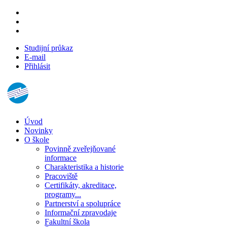
Studijní průkaz
E-mail
Přihlásit
Úvod
Novinky
O škole
Povinně zveřejňované
informace
Charakteristika a historie
Pracoviště
Certifikáty, akreditace,
programy...
Partnerství a spolupráce
Informační zpravodaje
Fakultní škola