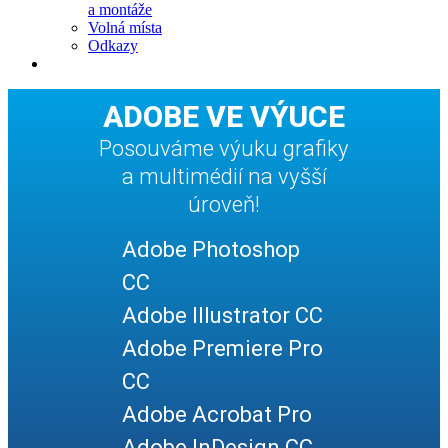
a montáže
Volná místa
Odkazy
ADOBE VE VÝUCE
Posouváme výuku grafiky
a multimédií na vyšší
úroveň!
Adobe Photoshop
CC
Adobe Illustrator CC
Adobe Premiere Pro
CC
Adobe Acrobat Pro
Adobe InDesign CC