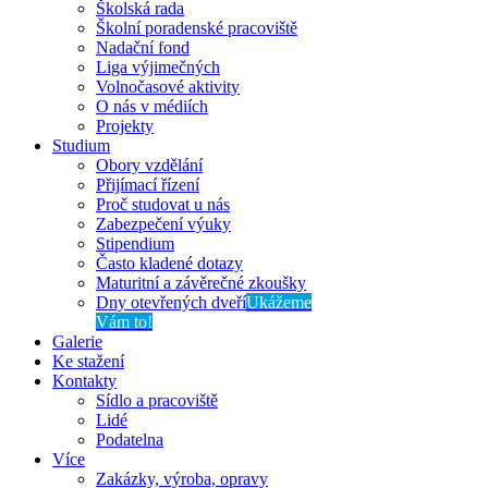
Školská rada
Školní poradenské pracoviště
Nadační fond
Liga výjimečných
Volnočasové aktivity
O nás v médiích
Projekty
Studium
Obory vzdělání
Přijímací řízení
Proč studovat u nás
Zabezpečení výuky
Stipendium
Často kladené dotazy
Maturitní a závěrečné zkoušky
Dny otevřených dveří
Ukážeme
Vám to!
Galerie
Ke stažení
Kontakty
Sídlo a pracoviště
Lidé
Podatelna
Více
Zakázky, výroba, opravy