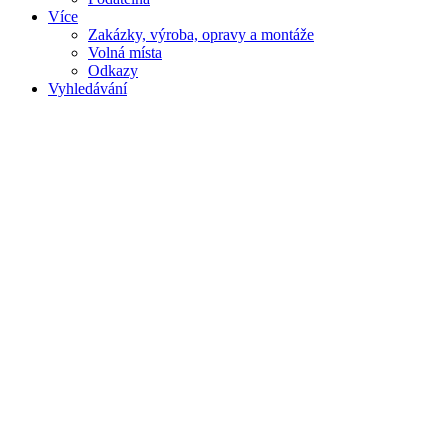
Více
Zakázky, výroba, opravy a montáže
Volná místa
Odkazy
Vyhledávání