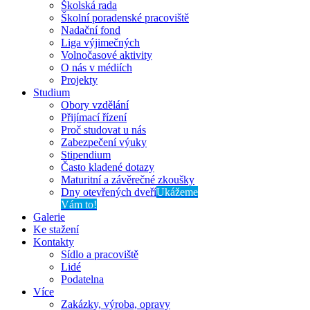
Školská rada
Školní poradenské pracoviště
Nadační fond
Liga výjimečných
Volnočasové aktivity
O nás v médiích
Projekty
Studium
Obory vzdělání
Přijímací řízení
Proč studovat u nás
Zabezpečení výuky
Stipendium
Často kladené dotazy
Maturitní a závěrečné zkoušky
Dny otevřených dveří
Ukážeme
Vám to!
Galerie
Ke stažení
Kontakty
Sídlo a pracoviště
Lidé
Podatelna
Více
Zakázky, výroba, opravy