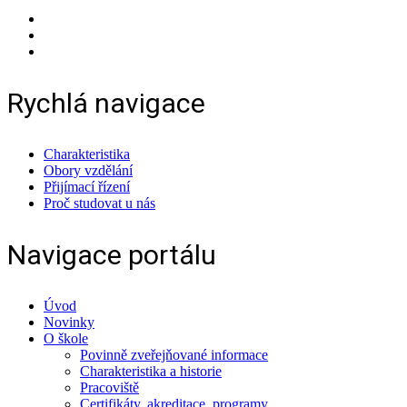
Rychlá navigace
Charakteristika
Obory vzdělání
Přijímací řízení
Proč studovat u nás
Navigace portálu
Úvod
Novinky
O škole
Povinně zveřejňované informace
Charakteristika a historie
Pracoviště
Certifikáty, akreditace, programy...