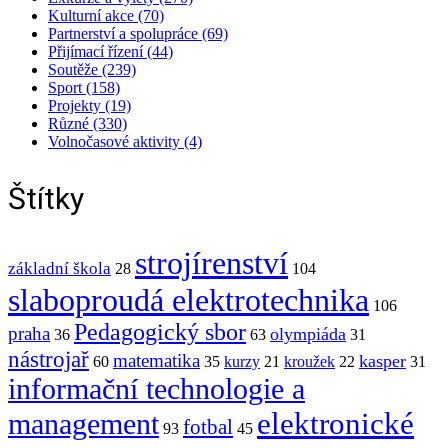
Kulturní akce (70)
Partnerství a spolupráce (69)
Přijímací řízení (44)
Soutěže (239)
Sport (158)
Projekty (19)
Různé (330)
Volnočasové aktivity (4)
Štítky
strojírenství
základní škola
28
104
slaboproudá elektrotechnika
106
Pedagogický sbor
praha
olympiáda
36
63
31
nástrojař
matematika
kasper
60
35
kurzy
21
kroužek
22
31
informační technologie a
elektronické
management
fotbal
93
45