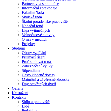
Partnerství a spolupráce
Informační zpravodaje
Fakultní škola
Školská rada
Školní poradenské pracoviště
Nadační fond
Liga výjimečných
Volnočasové aktivity
O nás v médiích
Projekty
Studium
Obory vzdělání
Přijímací řízení
Proč studovat u nás
Zabezpečení výuky
Stipendium
Často kladené dotazy
Maturitní a závěrečné zkoušky
Dny otevřených dveří
Galerie
Ke stažení
Kontakty
Sídlo a pracoviště
Lidé
Podatelna