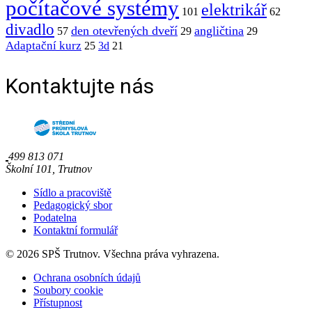
počítačové systémy
elektrikář
101
62
divadlo
den otevřených dveří
angličtina
57
29
29
Adaptační kurz
25
3d
21
Kontaktujte nás
499 813 071
Školní 101, Trutnov
Sídlo a pracoviště
Pedagogický sbor
Podatelna
Kontaktní formulář
© 2026 SPŠ Trutnov. Všechna práva vyhrazena.
Ochrana osobních údajů
Soubory cookie
Přístupnost