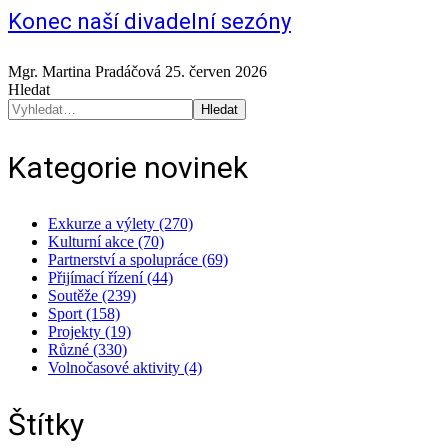
Konec naší divadelní sezóny
Mgr. Martina Pradáčová
25. červen 2026
Hledat
Hledat
Kategorie novinek
Exkurze a výlety (270)
Kulturní akce (70)
Partnerství a spolupráce (69)
Přijímací řízení (44)
Soutěže (239)
Sport (158)
Projekty (19)
Různé (330)
Volnočasové aktivity (4)
Štítky