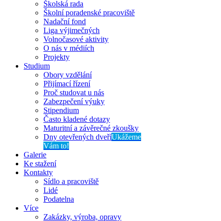
Školská rada
Školní poradenské pracoviště
Nadační fond
Liga výjimečných
Volnočasové aktivity
O nás v médiích
Projekty
Studium
Obory vzdělání
Přijímací řízení
Proč studovat u nás
Zabezpečení výuky
Stipendium
Často kladené dotazy
Maturitní a závěrečné zkoušky
Dny otevřených dveří
Ukážeme
Vám to!
Galerie
Ke stažení
Kontakty
Sídlo a pracoviště
Lidé
Podatelna
Více
Zakázky, výroba, opravy