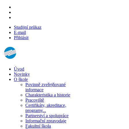
Studijní průkaz
E-mail
Přihlásit
Úvod
Novinky
O škole
Povinně zveřejňované
informace
Charakteristika a historie
Pracoviště
Certifikáty, akreditace,
programy...
Partnerství a spolupráce
Informační zpravodaje
Fakultní škola