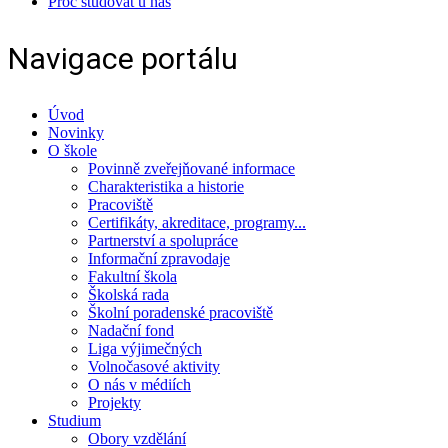
Proč studovat u nás
Navigace portálu
Úvod
Novinky
O škole
Povinně zveřejňované informace
Charakteristika a historie
Pracoviště
Certifikáty, akreditace, programy...
Partnerství a spolupráce
Informační zpravodaje
Fakultní škola
Školská rada
Školní poradenské pracoviště
Nadační fond
Liga výjimečných
Volnočasové aktivity
O nás v médiích
Projekty
Studium
Obory vzdělání