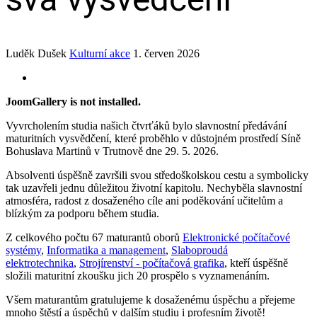
Luděk Dušek
Kulturní akce
1. červen 2026
JoomGallery is not installed.
Vyvrcholením studia našich čtvrťáků bylo slavnostní předávání
maturitních vysvědčení, které proběhlo v důstojném prostředí Síně
Bohuslava Martinů v Trutnově dne 29. 5. 2026.
Absolventi úspěšně završili svou středoškolskou cestu a symbolicky
tak uzavřeli jednu důležitou životní kapitolu. Nechyběla slavnostní
atmosféra, radost z dosaženého cíle ani poděkování učitelům a
blízkým za podporu během studia.
Z celkového počtu 67 maturantů oborů
Elektronické počítačové
systémy
,
Informatika a management
,
Slaboproudá
elektrotechnika
,
Strojírenství - počítačová grafika
, kteří úspěšně
složili maturitní zkoušku jich 20 prospělo s vyznamenáním.
Všem maturantům gratulujeme k dosaženému úspěchu a přejeme
mnoho štěstí a úspěchů v dalším studiu i profesním životě!