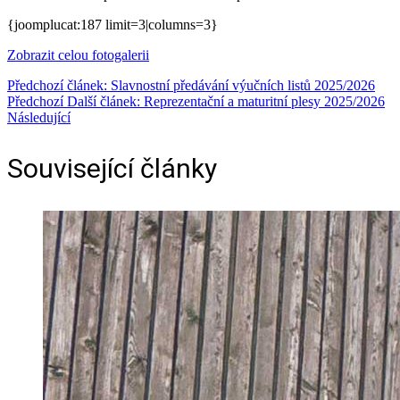
{joomplucat:187 limit=3|columns=3}
Zobrazit celou fotogalerii
Předchozí článek: Slavnostní předávání výučních listů 2025/2026
Předchozí
Další článek: Reprezentační a maturitní plesy 2025/2026
Následující
Související články