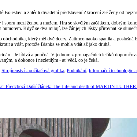
dé Boleslavi a zhlédli divadelní představení Zkrocení zlé ženy od nej
 i sporu mezi ženou a mužem. Hra se skvělým začátkem, dobrým koncem
 humorem. Když se dva milují, lze žár jejich lásky přirovnat ke slunečn
 obchodníka, který měl dvě dcery. Zatímco naoko spanilá a poslušná 
rotit a vdát, protože Bianka se mohla vdát až jako druhá.
repertoáru. Je líbivá a poučná. V jednom z propagačních letáků doporu
ným, a dokonce i nezletilým - ať vědí, co je čeká.
ů
Strojírenství - počítačová grafika
,
Podnikání
,
Informační technologie
ipa“
Předchozí
Další článek: The Life and death of MARTIN LUTH