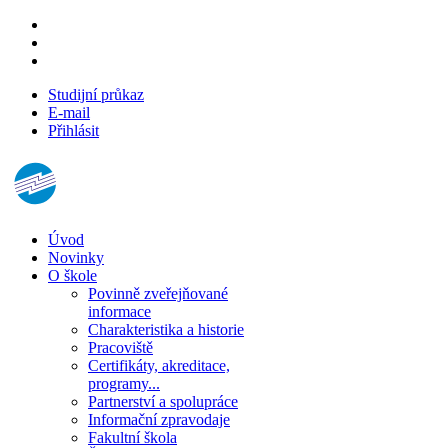
Studijní průkaz
E-mail
Přihlásit
Úvod
Novinky
O škole
Povinně zveřejňované
informace
Charakteristika a historie
Pracoviště
Certifikáty, akreditace,
programy...
Partnerství a spolupráce
Informační zpravodaje
Fakultní škola