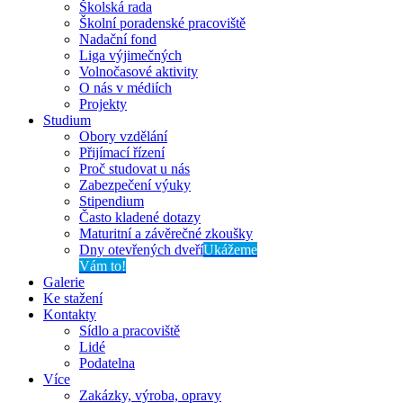
Školská rada
Školní poradenské pracoviště
Nadační fond
Liga výjimečných
Volnočasové aktivity
O nás v médiích
Projekty
Studium
Obory vzdělání
Přijímací řízení
Proč studovat u nás
Zabezpečení výuky
Stipendium
Často kladené dotazy
Maturitní a závěrečné zkoušky
Dny otevřených dveří
Ukážeme
Vám to!
Galerie
Ke stažení
Kontakty
Sídlo a pracoviště
Lidé
Podatelna
Více
Zakázky, výroba, opravy