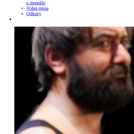
a montáže
Volná místa
Odkazy