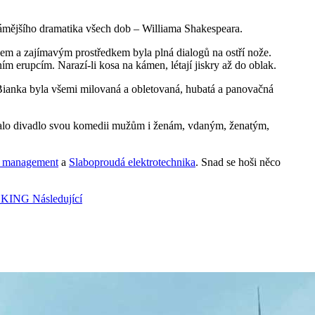
známějšího dramatika všech dob – Williama Shakespeara.
 a zajímavým prostředkem byla plná dialogů na ostří nože.
ím erupcím. Narazí-li kosa na kámen, létají jiskry až do oblak.
Bianka byla všemi milovaná a obletovaná, hubatá a panovačná
čovalo divadlo svou komedii mužům i ženám, vdaným, ženatým,
 a management
a
Slaboproudá elektrotechnika
. Snad se hoši něco
ER KING
Následující