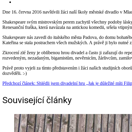
Dne 16. června 2016 navštívili žáci naší školy městské divadlo v Mla
Shakespeare svým mistrovským perem zachytil všechny podoby lásky
Renesanční fraška, která navázala na antickou komedii, sršela vtipným
Shakespeare nás zavedl do italského města Padova, do domu bohatého
Kateřina se stala postrachem všech mužských. A právě ji bylo nutné zk
Zkrocení zlé ženy je oblíbenou hrou divadel a často ji zařazují do 
rozvedeným, nezadaným, bigamistům, nevěrnicím, žárlivcům, zamilova
Právě proto vyjeli za tímto představením i žáci našich studijních obor
dozvěděli. :-)
Předchozí článek: Shlédli jsem divadelní hru „Jak je důležité míti Fil
Související články