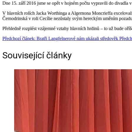
Dne 15. září 2016 jsme se opět v hojném počtu vypravili do divadla v 
V hlavních rolích Jacka Worthinga a Algernona Moncrieffa excelova
Černodrinská v roli Cecílie nezůstaly svým hereckým uměním pozadu.
Přehledně rozplést vzájemné vztahy hlavních hrdinů – to už bude oříše
Předchozí článek: Bratři Langfelnerové nám ukázali středověk
Předch
Související články