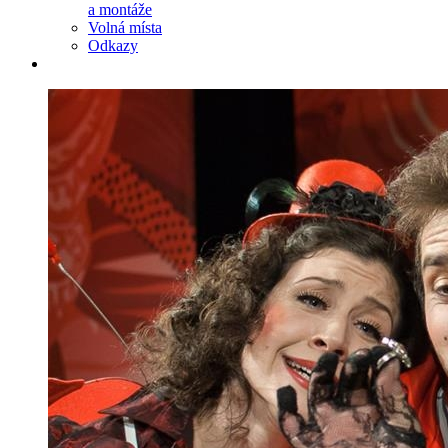
a montáže
Volná místa
Odkazy