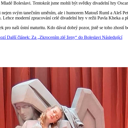
Mladé Boleslavi. Tentokrát jsme mohli být svědky divadelní hry Oscara 
li nejen svým tanečním uměním, ale i humorem Matouš Ruml a Aleš Pe
 Lehce moderní zpracování celé divadelní hry v režii Pavla Kheka a p
k pro naši ústní maturitu. Kdo dával dobrý pozor, jistě se toho zhostí 
ozí
Další článek: Za „Zkrocením zlé ženy“ do Boleslavi
Následující