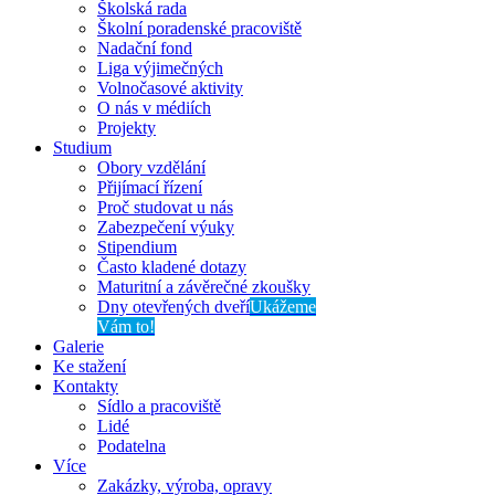
Školská rada
Školní poradenské pracoviště
Nadační fond
Liga výjimečných
Volnočasové aktivity
O nás v médiích
Projekty
Studium
Obory vzdělání
Přijímací řízení
Proč studovat u nás
Zabezpečení výuky
Stipendium
Často kladené dotazy
Maturitní a závěrečné zkoušky
Dny otevřených dveří
Ukážeme
Vám to!
Galerie
Ke stažení
Kontakty
Sídlo a pracoviště
Lidé
Podatelna
Více
Zakázky, výroba, opravy