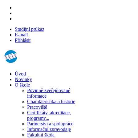
Studijní průkaz
E-mail
Přihlásit
Úvod
Novinky
O škole
Povinně zveřejňované
informace
Charakteristika a historie
Pracoviště
Certifikáty, akreditace,
programy...
Partnerství a spolupráce
Informační zpravodaje
Fakultní škola