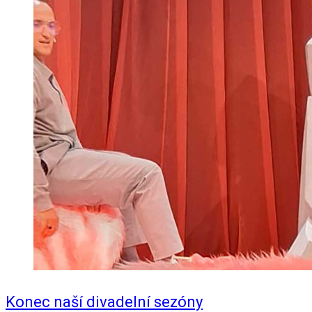
Konec naší divadelní sezóny