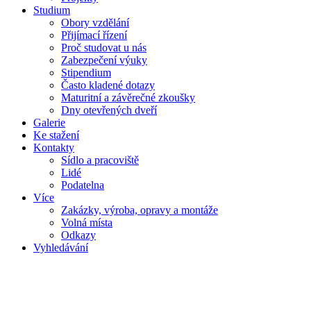
Studium
Obory vzdělání
Přijímací řízení
Proč studovat u nás
Zabezpečení výuky
Stipendium
Často kladené dotazy
Maturitní a závěrečné zkoušky
Dny otevřených dveří
Galerie
Ke stažení
Kontakty
Sídlo a pracoviště
Lidé
Podatelna
Více
Zakázky, výroba, opravy a montáže
Volná místa
Odkazy
Vyhledávání