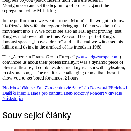
long bus boycott (black citizens didn´t use the buses in
Montgomery) and set the beginning of protests against the
segregation led by M.L.King.
In the performance we went through Martin´s life, we got to know
his friends, his wife, the reporter bringing all the news about this
movement into TV, we could see also an FBI agent proving, that
King was followed all the time. We could hear part of King´s
famoust speech „I have a dream“ and in the end we witnessed his
killing and dying in the armload of his friends in 1968.
The „American Drama Group Europe“ (
www.adg-europe.com
)
convinced us about their professionality,it was a dynamic piece of
physical theatre , it combines documentary realism with stylisation,
masks and songs. The result is a challenging drama that doesn´t
allow you to get bored for almost 2 hours.
Předchozí článek: Za „Zkrocením zlé ženy“ do Boleslavi
Předchozí
Další článek: Balada pro banditu aneb rockový koncert v divadle
Následující
Související články