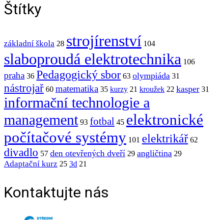
Štítky
strojírenství
základní škola
28
104
slaboproudá elektrotechnika
106
Pedagogický sbor
praha
olympiáda
36
63
31
nástrojař
matematika
kasper
60
35
kurzy
21
kroužek
22
31
informační technologie a
elektronické
management
fotbal
93
45
počítačové systémy
elektrikář
101
62
divadlo
den otevřených dveří
angličtina
57
29
29
Adaptační kurz
25
3d
21
Kontaktujte nás