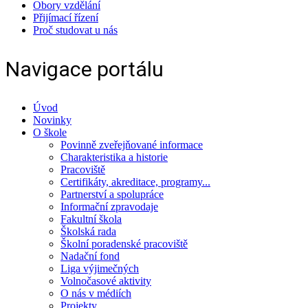
Obory vzdělání
Přijímací řízení
Proč studovat u nás
Navigace portálu
Úvod
Novinky
O škole
Povinně zveřejňované informace
Charakteristika a historie
Pracoviště
Certifikáty, akreditace, programy...
Partnerství a spolupráce
Informační zpravodaje
Fakultní škola
Školská rada
Školní poradenské pracoviště
Nadační fond
Liga výjimečných
Volnočasové aktivity
O nás v médiích
Projekty