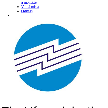
a montáže
Volná místa
Odkazy