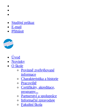
Studijní průkaz
E-mail
Přihlásit
Úvod
Novinky
O škole
Povinně zveřejňované
informace
Charakteristika a historie
Pracoviště
Certifikáty, akreditace,
programy...
Partnerství a spolupráce
Informační zpravodaje
Fakultní škola