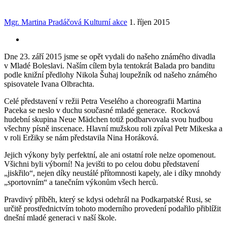
Mgr. Martina Pradáčová
Kulturní akce
1. říjen 2015
Dne 23. září 2015 jsme se opět vydali do našeho známého divadla
v Mladé Boleslavi. Naším cílem byla tentokrát Balada pro banditu
podle knižní předlohy Nikola Šuhaj loupežník od našeho známého
spisovatele Ivana Olbrachta.
Celé představení v režii Petra Veselého a choreografii Martina
Paceka se neslo v duchu současné mladé generace. Rocková
hudební skupina Neue Mädchen totiž podbarvovala svou hudbou
všechny písně inscenace. Hlavní mužskou roli zpíval Petr Mikeska a
v roli Eržiky se nám představila Nina Horáková.
Jejich výkony byly perfektní, ale ani ostatní role nelze opomenout.
Všichni byli výborní! Na jevišti to po celou dobu představení
„jiskřilo“, nejen díky neustálé přítomnosti kapely, ale i díky mnohdy
„sportovním“ a tanečním výkonům všech herců.
Pravdivý příběh, který se kdysi odehrál na Podkarpatské Rusi, se
určitě prostřednictvím tohoto moderního provedení podařilo přiblížit
dnešní mladé generaci v naší škole.