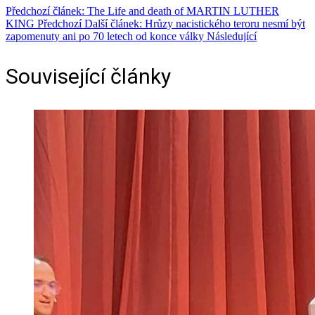
Předchozí článek: The Life and death of MARTIN LUTHER
KING
Předchozí
Další článek: Hrůzy nacistického teroru nesmí být
zapomenuty ani po 70 letech od konce války
Následující
Související články