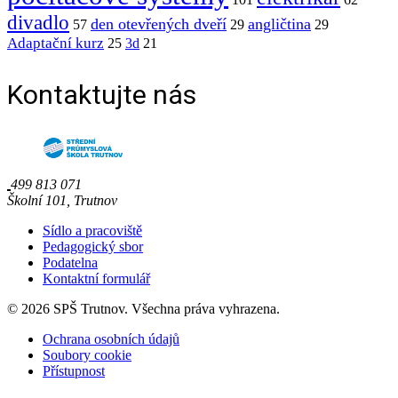
divadlo
den otevřených dveří
angličtina
57
29
29
Adaptační kurz
25
3d
21
Kontaktujte nás
499 813 071
Školní 101, Trutnov
Sídlo a pracoviště
Pedagogický sbor
Podatelna
Kontaktní formulář
© 2026 SPŠ Trutnov. Všechna práva vyhrazena.
Ochrana osobních údajů
Soubory cookie
Přístupnost