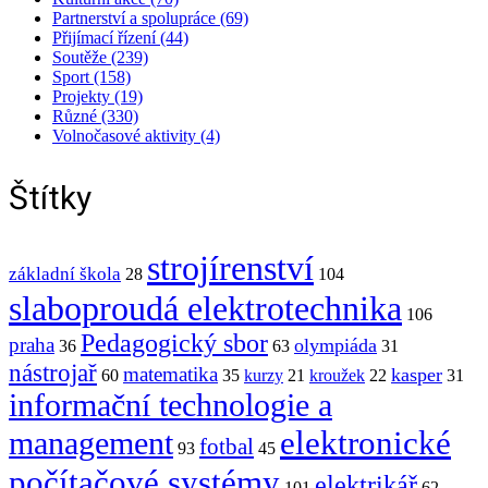
Partnerství a spolupráce (69)
Přijímací řízení (44)
Soutěže (239)
Sport (158)
Projekty (19)
Různé (330)
Volnočasové aktivity (4)
Štítky
strojírenství
základní škola
28
104
slaboproudá elektrotechnika
106
Pedagogický sbor
praha
olympiáda
36
63
31
nástrojař
matematika
kasper
60
35
kurzy
21
kroužek
22
31
informační technologie a
elektronické
management
fotbal
93
45
počítačové systémy
elektrikář
101
62