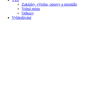
Zakázky, výroba, opravy a montáže
Volná místa
Odkazy
Vyhledávání