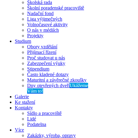
Školská rada
Školní poradenské pracoviště
Nadační fond
Liga výjimečných
Volnočasové aktivity
O nás v médiích
Projekty
Studium
Obory vzdělání
Přijímací řízení
Proč studovat u nás
Zabezpečení výuky
Stipendium
Často kladené dotazy
Maturitní a závěrečné zkoušky
Dny otevřených dveří
Ukážeme
Vám to!
Galerie
Ke stažení
Kontakty
Sídlo a pracoviště
Lidé
Podatelna
Více
Zakázky, výroba, opravy