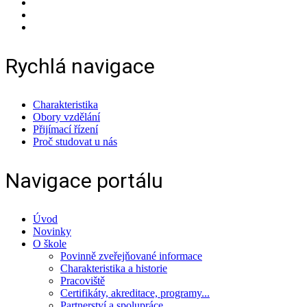
Rychlá navigace
Charakteristika
Obory vzdělání
Přijímací řízení
Proč studovat u nás
Navigace portálu
Úvod
Novinky
O škole
Povinně zveřejňované informace
Charakteristika a historie
Pracoviště
Certifikáty, akreditace, programy...
Partnerství a spolupráce