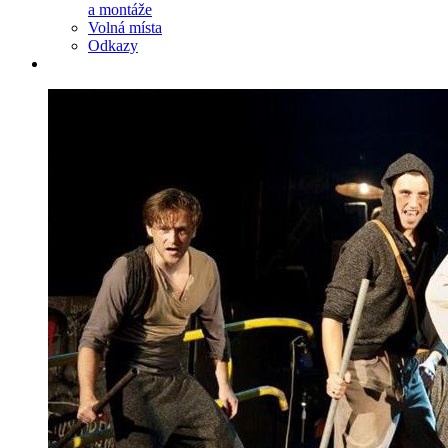
a montáže
Volná místa
Odkazy