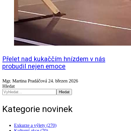
Přelet nad kukaččím hnízdem v nás
probudil nejen emoce
Mgr. Martina Pradáčová
24. březen 2026
Hledat
Hledat
Kategorie novinek
Exkurze a výlety (270)
Kulturní akce (70)