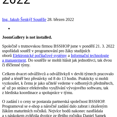
Ing. Jakub Šenkýř
Soutěže
28. březen 2022
JoomGallery is not installed.
Společně s trutnovskou firmou BSSHOP jsme v pondělí 21. 3. 2022
uspořádali soutěž v programování pro žáky studijních
oborů
Elektronické počítačové systémy
a
Informační technologie
a management
. Do soutěže se mohli hlásit jak jednotlivci, tak dvou
či tříčlenné týmy.
Celkem dvacet odvážlivců a odvážlivkyň v devíti týmech pracovalo
pilně a téměř bez přestávky od 8 do 13 hodin. Prakticky si mohli
vyzkoušet, k čemu je jako učitelé vedeme v odborných předmětech,
ať už po stránce efektivního využívání vývojového softwaru, tak
z hlediska koordinace a spolupráce v týmu.
O zadání i o ceny se postarala partnerská společnost BSSHOP.
Programoval se e-shop a náročné zadání dalo zabrat i zkušeným
žákům maturitních ročníků. Nejvíce bodů nakonec nastřádala
a s náskokem zvítězila dvojice ze třetího ročníku Daniel Samek