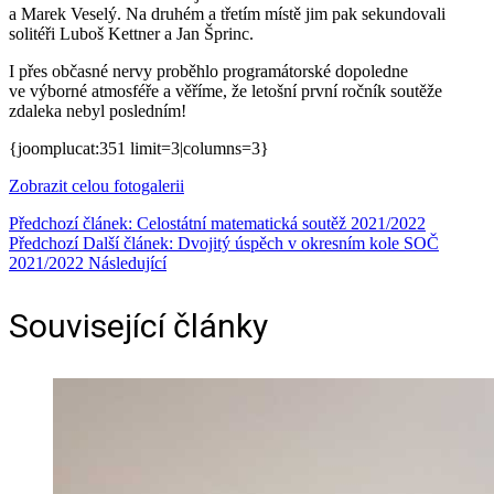
a Marek Veselý. Na druhém a třetím místě jim pak sekundovali
solitéři Luboš Kettner a Jan Šprinc.
I přes občasné nervy proběhlo programátorské dopoledne
ve výborné atmosféře a věříme, že letošní první ročník soutěže
zdaleka nebyl posledním!
{joomplucat:351 limit=3|columns=3}
Zobrazit celou fotogalerii
Předchozí článek: Celostátní matematická soutěž 2021/2022
Předchozí
Další článek: Dvojitý úspěch v okresním kole SOČ
2021/2022
Následující
Související články