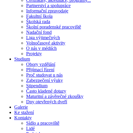
Certifikáty, akreditace, programy...
Partnerství a spolupráce
Informační zpravodaje
Fakultní škola
Školská rada
Školní poradenské pracoviště
Nadační fond
Liga výjimečných
Volnočasové aktivity
O nás v médiích
Projekty
Studium
Obory vzdělání
Přijímací řízení
Proč studovat u nás
Zabezpečení výuky
Stipendium
Často kladené dotazy
Maturitní a závěrečné zkoušky
Dny otevřených dveří
Galerie
Ke stažení
Kontakty
Sídlo a pracoviště
Lidé