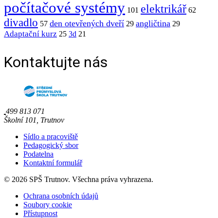
počítačové systémy
elektrikář
101
62
divadlo
den otevřených dveří
angličtina
57
29
29
Adaptační kurz
25
3d
21
Kontaktujte nás
499 813 071
Školní 101, Trutnov
Sídlo a pracoviště
Pedagogický sbor
Podatelna
Kontaktní formulář
© 2026 SPŠ Trutnov. Všechna práva vyhrazena.
Ochrana osobních údajů
Soubory cookie
Přístupnost