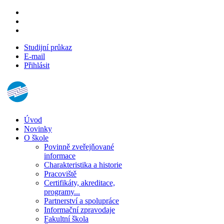
Studijní průkaz
E-mail
Přihlásit
Úvod
Novinky
O škole
Povinně zveřejňované
informace
Charakteristika a historie
Pracoviště
Certifikáty, akreditace,
programy...
Partnerství a spolupráce
Informační zpravodaje
Fakultní škola