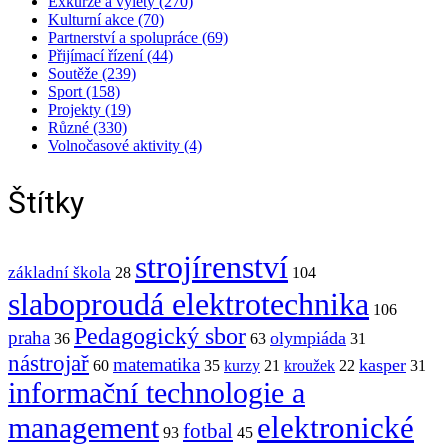
Exkurze a výlety (270)
Kulturní akce (70)
Partnerství a spolupráce (69)
Přijímací řízení (44)
Soutěže (239)
Sport (158)
Projekty (19)
Různé (330)
Volnočasové aktivity (4)
Štítky
strojírenství
základní škola
28
104
slaboproudá elektrotechnika
106
Pedagogický sbor
praha
olympiáda
36
63
31
nástrojař
matematika
kasper
60
35
kurzy
21
kroužek
22
31
informační technologie a
elektronické
management
fotbal
93
45