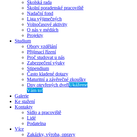
Školská rada
Školní poradenské pracoviště
Nadační fond
Liga výjimečných
Volnočasové aktivity
O nás v médiích
Projekty
Studium
Obory vzdělání
Přijímací řízení
Proč studovat u nás
Zabezpečení výuky
Stipendium
Často kladené dotazy
Maturitní a závěrečné zkoušky
Dny otevřených dveří
Ukážeme
Vám to!
Galerie
Ke stažení
Kontakty
Sídlo a pracoviště
Lidé
Podatelna
Více
Zakázky, výroba, opravy