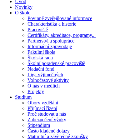
Úvod
Novinky
O škole
Povinně zveřejňované informace
Charakteristika a historie
Pracoviště
Certifikáty, akreditace, programy...
Partnerství a spolupráce
Informační zpravodaje
Fakultní škola
Školská rada
Školní poradenské pracoviště
Nadační fond
Liga výjimečných
Volnočasové aktivity
O nás v médiích
Projekty
Studium
Obory vzdělání
Přijímací řízení
Proč studovat u nás
Zabezpečení výuky
Stipendium
Často kladené dotazy
Maturitní a závěrečné zkoušky