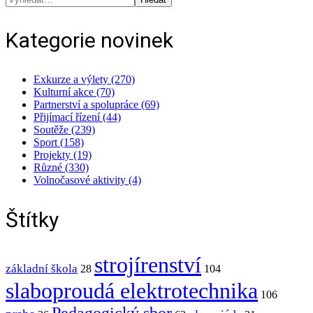
Kategorie novinek
Exkurze a výlety (270)
Kulturní akce (70)
Partnerství a spolupráce (69)
Přijímací řízení (44)
Soutěže (239)
Sport (158)
Projekty (19)
Různé (330)
Volnočasové aktivity (4)
Štítky
strojírenství
základní škola
28
104
slaboproudá elektrotechnika
106