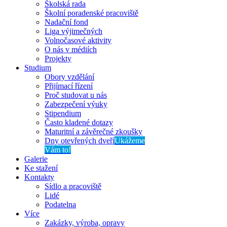
Školská rada
Školní poradenské pracoviště
Nadační fond
Liga výjimečných
Volnočasové aktivity
O nás v médiích
Projekty
Studium
Obory vzdělání
Přijímací řízení
Proč studovat u nás
Zabezpečení výuky
Stipendium
Často kladené dotazy
Maturitní a závěrečné zkoušky
Dny otevřených dveří
Ukážeme
Vám to!
Galerie
Ke stažení
Kontakty
Sídlo a pracoviště
Lidé
Podatelna
Více
Zakázky, výroba, opravy