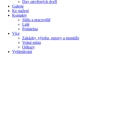
Dny otevřených dveří
Galerie
Ke stažení
Kontakty
Sídlo a pracoviště
Lidé
Podatelna
Více
Zakázky, výroba, opravy a montáže
Volná místa
Odkazy
Vyhledávání