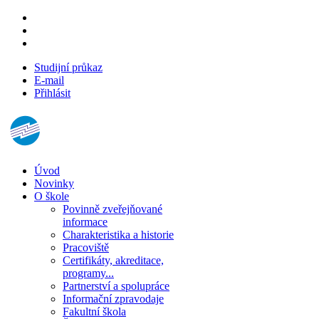
Studijní průkaz
E-mail
Přihlásit
Úvod
Novinky
O škole
Povinně zveřejňované
informace
Charakteristika a historie
Pracoviště
Certifikáty, akreditace,
programy...
Partnerství a spolupráce
Informační zpravodaje
Fakultní škola