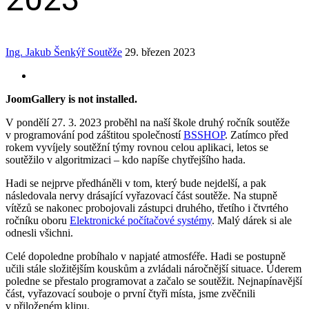
Ing. Jakub Šenkýř
Soutěže
29. březen 2023
JoomGallery is not installed.
V pondělí 27. 3. 2023 proběhl na naší škole druhý ročník soutěže
v programování pod záštitou společností
BSSHOP
. Zatímco před
rokem vyvíjely soutěžní týmy rovnou celou aplikaci, letos se
soutěžilo v algoritmizaci – kdo napíše chytřejšího hada.
Hadi se nejprve předháněli v tom, který bude nejdelší, a pak
následovala nervy drásající vyřazovací část soutěže. Na stupně
vítězů se nakonec probojovali zástupci druhého, třetího i čtvrtého
ročníku oboru
Elektronické počítačové systémy
. Malý dárek si ale
odnesli všichni.
Celé dopoledne probíhalo v napjaté atmosféře. Hadi se postupně
učili stále složitějším kouskům a zvládali náročnější situace. Úderem
poledne se přestalo programovat a začalo se soutěžit. Nejnapínavější
část, vyřazovací souboje o první čtyři místa, jsme zvěčnili
v přiloženém klipu.