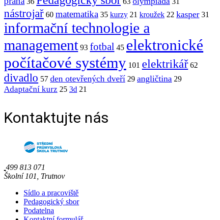
Pedagogický sbor
praha
olympiáda
36
63
31
nástrojař
matematika
kasper
60
35
kurzy
21
kroužek
22
31
informační technologie a
elektronické
management
fotbal
93
45
počítačové systémy
elektrikář
101
62
divadlo
den otevřených dveří
angličtina
57
29
29
Adaptační kurz
25
3d
21
Kontaktujte nás
499 813 071
Školní 101, Trutnov
Sídlo a pracoviště
Pedagogický sbor
Podatelna
Kontaktní formulář