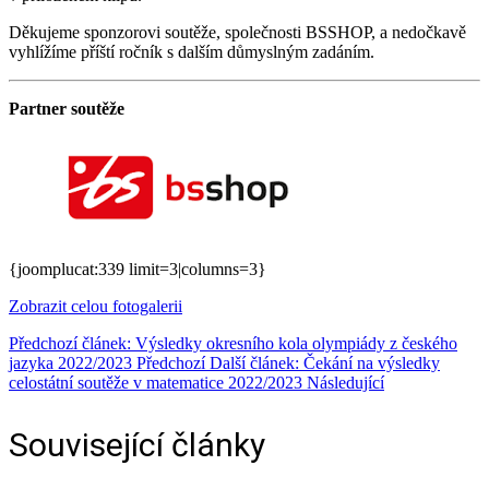
Děkujeme sponzorovi soutěže, společnosti BSSHOP, a nedočkavě
vyhlížíme příští ročník s dalším důmyslným zadáním.
Partner soutěže
{joomplucat:339 limit=3|columns=3}
Zobrazit celou fotogalerii
Předchozí článek: Výsledky okresního kola olympiády z českého
jazyka 2022/2023
Předchozí
Další článek: Čekání na výsledky
celostátní soutěže v matematice 2022/2023
Následující
Související články