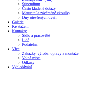
Stipendium
Často kladené dotazy
Maturitní a závěrečné zkoušky
Dny otevřených dveří
Galerie
Ke stažení
Kontakty
Sídlo a pracoviště
Lidé
Podatelna
Více
Zakázky, výroba, opravy a montáže
Volná místa
Odkazy
Vyhledávání