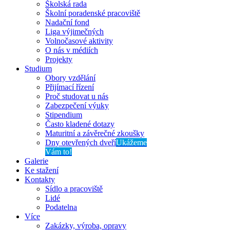
Školská rada
Školní poradenské pracoviště
Nadační fond
Liga výjimečných
Volnočasové aktivity
O nás v médiích
Projekty
Studium
Obory vzdělání
Přijímací řízení
Proč studovat u nás
Zabezpečení výuky
Stipendium
Často kladené dotazy
Maturitní a závěrečné zkoušky
Dny otevřených dveří
Ukážeme
Vám to!
Galerie
Ke stažení
Kontakty
Sídlo a pracoviště
Lidé
Podatelna
Více
Zakázky, výroba, opravy