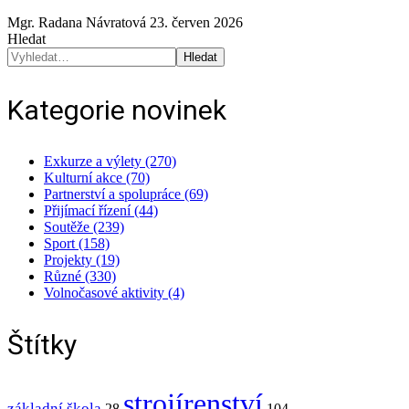
Mgr. Radana Návratová
23. červen 2026
Hledat
Hledat
Kategorie novinek
Exkurze a výlety (270)
Kulturní akce (70)
Partnerství a spolupráce (69)
Přijímací řízení (44)
Soutěže (239)
Sport (158)
Projekty (19)
Různé (330)
Volnočasové aktivity (4)
Štítky
strojírenství
základní škola
28
104