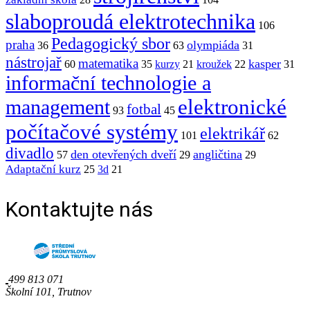
slaboproudá elektrotechnika
106
Pedagogický sbor
praha
olympiáda
36
63
31
nástrojař
matematika
kasper
60
35
kurzy
21
kroužek
22
31
informační technologie a
elektronické
management
fotbal
93
45
počítačové systémy
elektrikář
101
62
divadlo
den otevřených dveří
angličtina
57
29
29
Adaptační kurz
25
3d
21
Kontaktujte nás
499 813 071
Školní 101, Trutnov