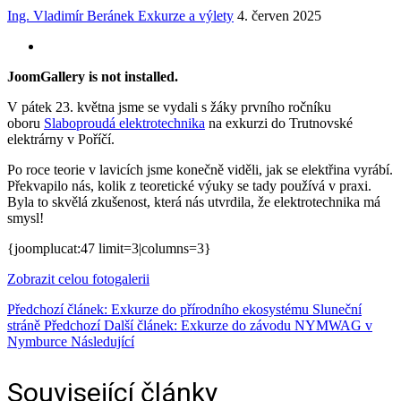
Ing. Vladimír Beránek
Exkurze a výlety
4. červen 2025
JoomGallery is not installed.
V pátek 23. května jsme se vydali s žáky prvního ročníku
oboru
Slaboproudá elektrotechnika
na exkurzi do Trutnovské
elektrárny v Poříčí.
Po roce teorie v lavicích jsme konečně viděli, jak se elektřina vyrábí.
Překvapilo nás, kolik z teoretické výuky se tady používá v praxi.
Byla to skvělá zkušenost, která nás utvrdila, že elektrotechnika má
smysl!
{joomplucat:47 limit=3|columns=3}
Zobrazit celou fotogalerii
Předchozí článek: Exkurze do přírodního ekosystému Sluneční
stráně
Předchozí
Další článek: Exkurze do závodu NYMWAG v
Nymburce
Následující
Související články