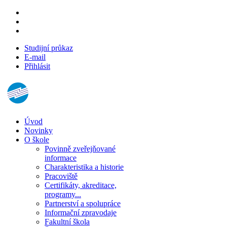
Studijní průkaz
E-mail
Přihlásit
Úvod
Novinky
O škole
Povinně zveřejňované
informace
Charakteristika a historie
Pracoviště
Certifikáty, akreditace,
programy...
Partnerství a spolupráce
Informační zpravodaje
Fakultní škola