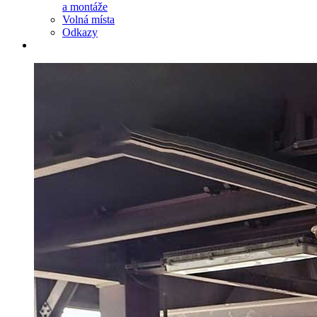
a montáže
Volná místa
Odkazy