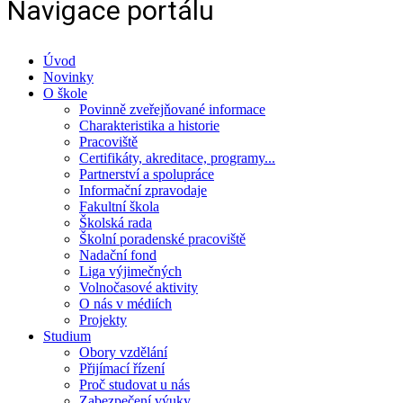
Navigace portálu
Úvod
Novinky
O škole
Povinně zveřejňované informace
Charakteristika a historie
Pracoviště
Certifikáty, akreditace, programy...
Partnerství a spolupráce
Informační zpravodaje
Fakultní škola
Školská rada
Školní poradenské pracoviště
Nadační fond
Liga výjimečných
Volnočasové aktivity
O nás v médiích
Projekty
Studium
Obory vzdělání
Přijímací řízení
Proč studovat u nás
Zabezpečení výuky