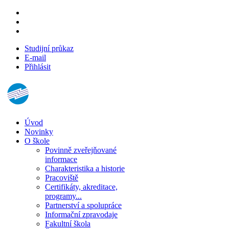
Studijní průkaz
E-mail
Přihlásit
Úvod
Novinky
O škole
Povinně zveřejňované
informace
Charakteristika a historie
Pracoviště
Certifikáty, akreditace,
programy...
Partnerství a spolupráce
Informační zpravodaje
Fakultní škola