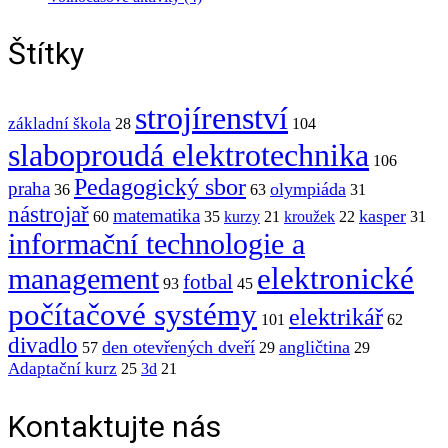
Štítky
strojírenství
základní škola
28
104
slaboproudá elektrotechnika
106
Pedagogický sbor
praha
olympiáda
36
63
31
nástrojař
matematika
kasper
60
35
kurzy
21
kroužek
22
31
informační technologie a
elektronické
management
fotbal
93
45
počítačové systémy
elektrikář
101
62
divadlo
den otevřených dveří
angličtina
57
29
29
Adaptační kurz
25
3d
21
Kontaktujte nás