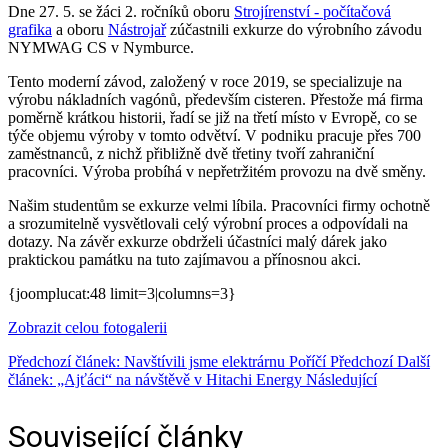
Dne 27. 5. se žáci 2. ročníků oboru
Strojírenství - počítačová
grafika
a oboru
Nástrojař
zúčastnili exkurze do výrobního závodu
NYMWAG CS v Nymburce.
Tento moderní závod, založený v roce 2019, se specializuje na
výrobu nákladních vagónů, především cisteren. Přestože má firma
poměrně krátkou historii, řadí se již na třetí místo v Evropě, co se
týče objemu výroby v tomto odvětví. V podniku pracuje přes 700
zaměstnanců, z nichž přibližně dvě třetiny tvoří zahraniční
pracovníci. Výroba probíhá v nepřetržitém provozu na dvě směny.
Našim studentům se exkurze velmi líbila. Pracovníci firmy ochotně
a srozumitelně vysvětlovali celý výrobní proces a odpovídali na
dotazy. Na závěr exkurze obdrželi účastníci malý dárek jako
praktickou památku na tuto zajímavou a přínosnou akci.
{joomplucat:48 limit=3|columns=3}
Zobrazit celou fotogalerii
Předchozí článek: Navštívili jsme elektrárnu Poříčí
Předchozí
Další
článek: „Ajťáci“ na návštěvě v Hitachi Energy
Následující
Související články