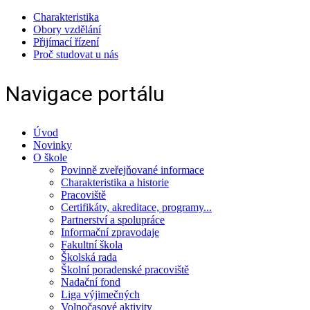
Charakteristika
Obory vzdělání
Přijímací řízení
Proč studovat u nás
Navigace portálu
Úvod
Novinky
O škole
Povinně zveřejňované informace
Charakteristika a historie
Pracoviště
Certifikáty, akreditace, programy...
Partnerství a spolupráce
Informační zpravodaje
Fakultní škola
Školská rada
Školní poradenské pracoviště
Nadační fond
Liga výjimečných
Volnočasové aktivity