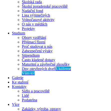
Školská rada
Školní poradenské pracoviště
Nadační fond
Liga výjimečných
Volnočasové aktivity
O nás v médiích
Projekty
Studium
Obory vzdělání
Přijímací řízení
Proč studovat u nás
Zabezpečení výuky
Stipendium
Často kladené dotazy
Maturitní a závěrečné zkoušky
Dny otevřených dveří
Ukážeme
Vám to!
Galerie
Ke stažení
Kontakty
Sídlo a pracoviště
Lidé
Podatelna
Více
Zakázky, výroba, opravy