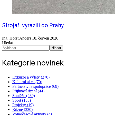
Strojaři vyrazili do Prahy
Ing. Horst Anders
18. červen 2026
Hledat
Hledat
Kategorie novinek
Exkurze a výlety (270)
Kulturní akce (70)
Partnerství a spolupráce (69)
Přijímací řízení (44)
Soutěže (239)
Sport (158)
Projekty (19)
Různé (330)
Volnočasové aktivity (4)