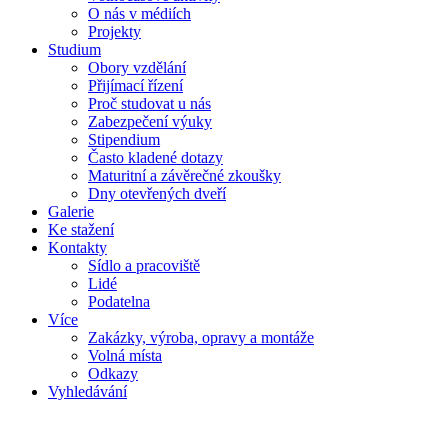
O nás v médiích
Projekty
Studium
Obory vzdělání
Přijímací řízení
Proč studovat u nás
Zabezpečení výuky
Stipendium
Často kladené dotazy
Maturitní a závěrečné zkoušky
Dny otevřených dveří
Galerie
Ke stažení
Kontakty
Sídlo a pracoviště
Lidé
Podatelna
Více
Zakázky, výroba, opravy a montáže
Volná místa
Odkazy
Vyhledávání