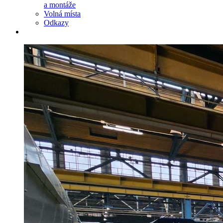
a montáže
Volná místa
Odkazy