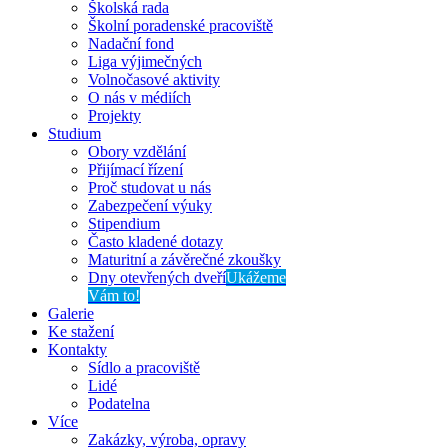
Školská rada
Školní poradenské pracoviště
Nadační fond
Liga výjimečných
Volnočasové aktivity
O nás v médiích
Projekty
Studium
Obory vzdělání
Přijímací řízení
Proč studovat u nás
Zabezpečení výuky
Stipendium
Často kladené dotazy
Maturitní a závěrečné zkoušky
Dny otevřených dveří
Ukážeme
Vám to!
Galerie
Ke stažení
Kontakty
Sídlo a pracoviště
Lidé
Podatelna
Více
Zakázky, výroba, opravy