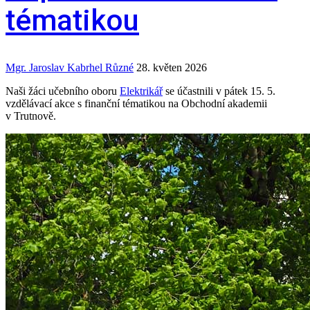
tématikou
Mgr. Jaroslav Kabrhel
Různé
28. květen 2026
Naši žáci učebního oboru
Elektrikář
se účastnili v pátek 15. 5.
vzdělávací akce s finanční tématikou na Obchodní akademii
v Trutnově.