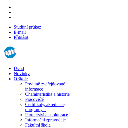
Studijní průkaz
E-mail
Přihlásit
Úvod
Novinky
O škole
Povinně zveřejňované
informace
Charakteristika a historie
Pracoviště
Certifikáty, akreditace,
programy...
Partnerství a spolupráce
Informační zpravodaje
Fakultní škola