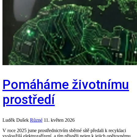
Pomáháme životnímu
prostředí
Luděk Dušek
Různé
11. květen 2026
V roce 2025 jsme prostřednictvím sběrné sítě předali k recyklaci
vysloužilá elektrozařízení, a tím přispěli nejen k jejich opětovnému