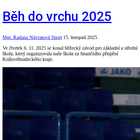
Běh do vrchu 2025
Mgr. Radana Návratová
Sport
15. listopad 2025
Ve čtvrtek 6. 11. 2025 se konal běžecký závod pro základní a střední
školy, který organizovala naše škola za finančního přispění
Královéhradeckého kraje.