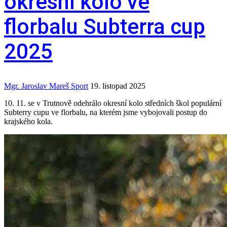
okresní kolo ve
florbalu Subterra cup
2025
Mgr. Jaroslav Mareš
Sport
19. listopad 2025
10. 11. se v Trutnově odehrálo okresní kolo středních škol populární
Subterry cupu ve florbalu, na kterém jsme vybojovali postup do
krajského kola.