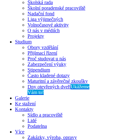
Školská rada
Školní poradenské pracoviště
Nadační fond
Liga výjimečných
Volnočasové aktivity
O nás v médiích
Projekty
Studium
Obory vzdělání
Přijímací řízení
Proč studovat u nás
Zabezpečení výuky
Stipendium
Často kladené dotazy
Maturitní a závěrečné zkoušky
Dny otevřených dveří
Ukážeme
Vám to!
Galerie
Ke stažení
Kontakty
Sídlo a pracoviště
Lidé
Podatelna
Více
Zakázky, výroba, opravy