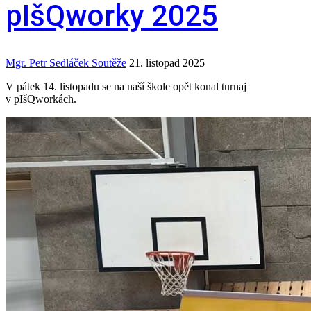
pIšQworky 2025
Mgr. Petr Sedláček
Soutěže
21. listopad 2025
V pátek 14. listopadu se na naší škole opět konal turnaj
v pIšQworkách.