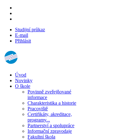
Studijní průkaz
E-mail
Přihlásit
Úvod
Novinky
O škole
Povinně zveřejňované
informace
Charakteristika a historie
Pracoviště
Certifikáty, akreditace,
programy...
Partnerství a spolupráce
Informační zpravodaje
Fakultní škola