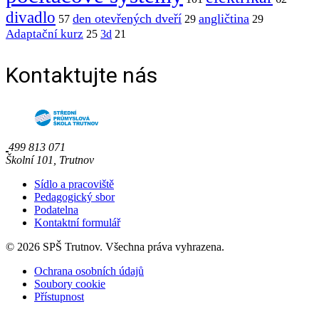
divadlo
den otevřených dveří
angličtina
57
29
29
Adaptační kurz
25
3d
21
Kontaktujte nás
499 813 071
Školní 101, Trutnov
Sídlo a pracoviště
Pedagogický sbor
Podatelna
Kontaktní formulář
© 2026 SPŠ Trutnov. Všechna práva vyhrazena.
Ochrana osobních údajů
Soubory cookie
Přístupnost