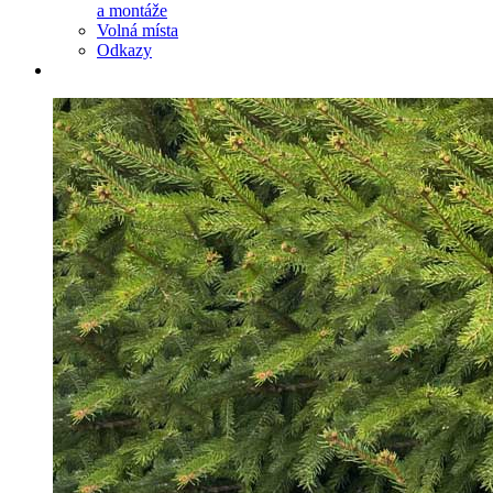
a montáže
Volná místa
Odkazy