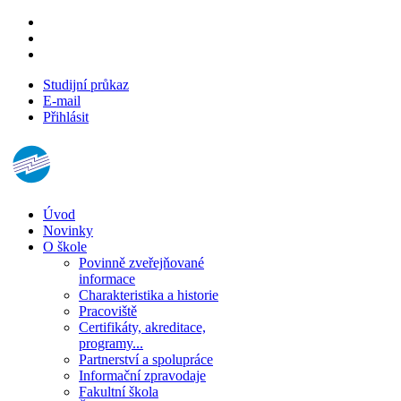
Studijní průkaz
E-mail
Přihlásit
Úvod
Novinky
O škole
Povinně zveřejňované
informace
Charakteristika a historie
Pracoviště
Certifikáty, akreditace,
programy...
Partnerství a spolupráce
Informační zpravodaje
Fakultní škola