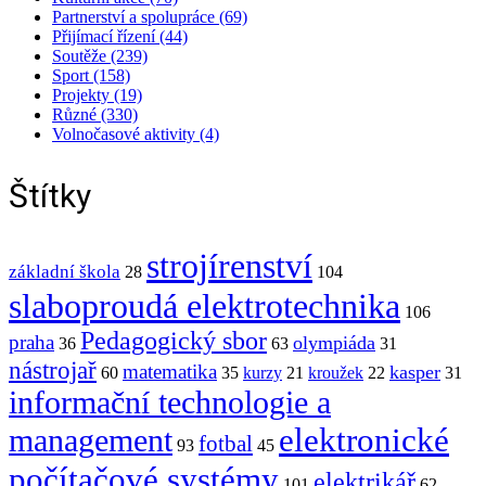
Partnerství a spolupráce (69)
Přijímací řízení (44)
Soutěže (239)
Sport (158)
Projekty (19)
Různé (330)
Volnočasové aktivity (4)
Štítky
strojírenství
základní škola
28
104
slaboproudá elektrotechnika
106
Pedagogický sbor
praha
olympiáda
36
63
31
nástrojař
matematika
kasper
60
35
kurzy
21
kroužek
22
31
informační technologie a
elektronické
management
fotbal
93
45
počítačové systémy
elektrikář
101
62