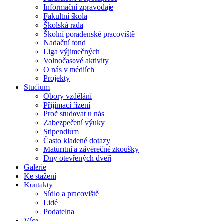
Informační zpravodaje
Fakultní škola
Školská rada
Školní poradenské pracoviště
Nadační fond
Liga výjimečných
Volnočasové aktivity
O nás v médiích
Projekty
Studium
Obory vzdělání
Přijímací řízení
Proč studovat u nás
Zabezpečení výuky
Stipendium
Často kladené dotazy
Maturitní a závěrečné zkoušky
Dny otevřených dveří
Galerie
Ke stažení
Kontakty
Sídlo a pracoviště
Lidé
Podatelna
Více