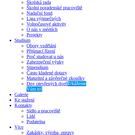
Školská rada
Školní poradenské pracoviště
Nadační fond
Liga výjimečných
Volnočasové aktivity
O nás v médiích
Projekty
Studium
Obory vzdělání
Přijímací řízení
Proč studovat u nás
Zabezpečení výuky
Stipendium
Často kladené dotazy
Maturitní a závěrečné zkoušky
Dny otevřených dveří
Ukážeme
Vám to!
Galerie
Ke stažení
Kontakty
Sídlo a pracoviště
Lidé
Podatelna
Více
Zakázky, výroba, opravy