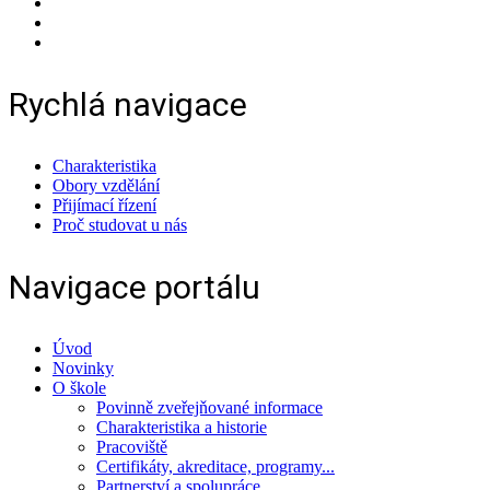
Rychlá navigace
Charakteristika
Obory vzdělání
Přijímací řízení
Proč studovat u nás
Navigace portálu
Úvod
Novinky
O škole
Povinně zveřejňované informace
Charakteristika a historie
Pracoviště
Certifikáty, akreditace, programy...
Partnerství a spolupráce