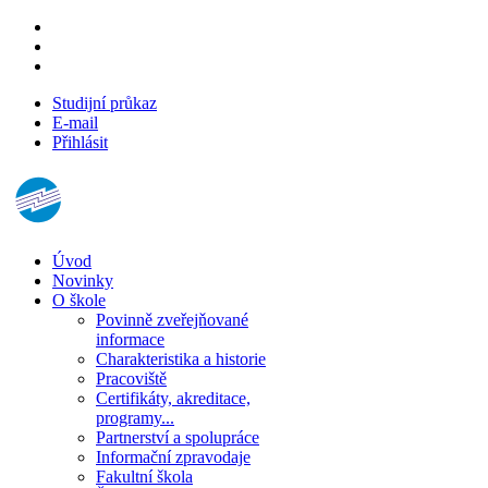
Studijní průkaz
E-mail
Přihlásit
Úvod
Novinky
O škole
Povinně zveřejňované
informace
Charakteristika a historie
Pracoviště
Certifikáty, akreditace,
programy...
Partnerství a spolupráce
Informační zpravodaje
Fakultní škola