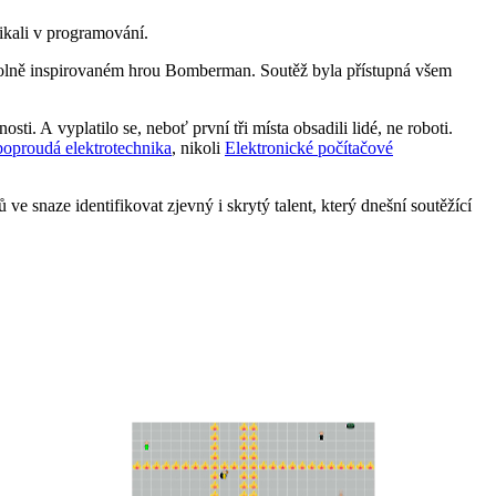
ikali v programování.
 volně inspirovaném hrou Bomberman. Soutěž byla přístupná všem
ti. A vyplatilo se, neboť první tři místa obsadili lidé, ne roboti.
boproudá elektrotechnika
, nikoli
Elektronické počítačové
ve snaze identifikovat zjevný i skrytý talent, který dnešní soutěžící