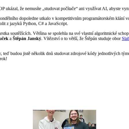
P ukázal, že nemusíte „studovat počítače“ ani využívat AI, abyste vyn
o pondělního dopoledne utkalo v kompetitivním programátorském klání
lit z jazyků Python, C# a JavaScript.
stka soutěžících. Většina se spolehla na své vlastní algoritmické schopnos
uček
a
Štěpán Janský
. Vítězství o to větší, že Štěpán studuje obor
Sla
y, teď budou jistě několik dnů studovat zdrojové kódy jednotlivých týmů 
srok!