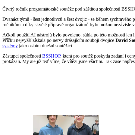
Čtvrtý ročník programátorské soutěže pod záštitou společnosti BSSHO
Dvanáct týmů ‑ šest jednotlivců a šest dvojic ‑ se během sychravéh
ročníkům a díky skvělé přípravě organizátorů bylo možno nezávisle vo
Ačkoli použití AI nástrojů bylo povoleno, sáhla po této možnosti jen hr
Příčku nejvyšší získala po nervy drásajícím souboji dvojice
David So
systémy
jako ostatní dnešní soutěžící.
Zástupci společnosti
BSSHOP
, která pro soutěž poskytla zadání i cen
prokázali. My ale již teď víme, že vítězi jsme všichni. Tak zase napře