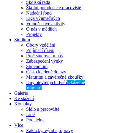
Školská rada
Školní poradenské pracoviště
Nadační fond
Liga výjimečných
Volnočasové aktivity
O nás v médiích
Projekty
Studium
Obory vzdělání
Přijímací řízení
Proč studovat u nás
Zabezpečení výuky
Stipendium
Často kladené dotazy
Maturitní a závěrečné zkoušky
Dny otevřených dveří
Ukážeme
Vám to!
Galerie
Ke stažení
Kontakty
Sídlo a pracoviště
Lidé
Podatelna
Více
Zakázky, výroba, opravy