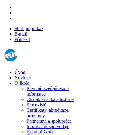
Studijní průkaz
E-mail
Přihlásit
Úvod
Novinky
O škole
Povinně zveřejňované
informace
Charakteristika a historie
Pracoviště
Certifikáty, akreditace,
programy...
Partnerství a spolupráce
Informační zpravodaje
Fakultní škola