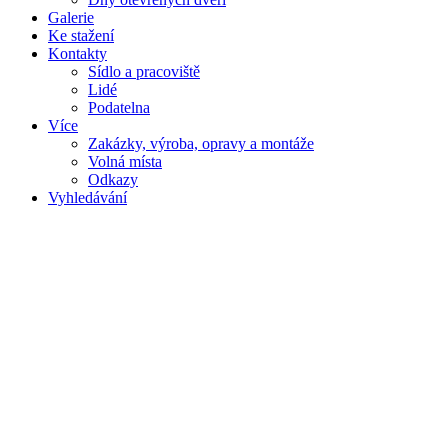
Galerie
Ke stažení
Kontakty
Sídlo a pracoviště
Lidé
Podatelna
Více
Zakázky, výroba, opravy a montáže
Volná místa
Odkazy
Vyhledávání