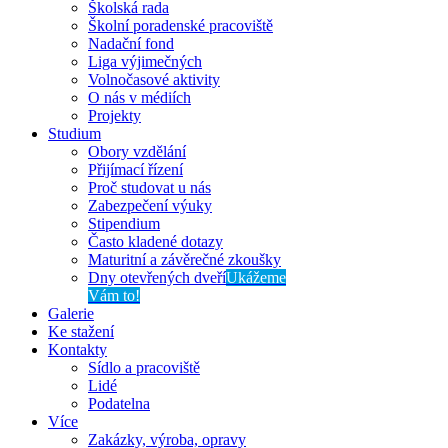
Školská rada
Školní poradenské pracoviště
Nadační fond
Liga výjimečných
Volnočasové aktivity
O nás v médiích
Projekty
Studium
Obory vzdělání
Přijímací řízení
Proč studovat u nás
Zabezpečení výuky
Stipendium
Často kladené dotazy
Maturitní a závěrečné zkoušky
Dny otevřených dveří
Ukážeme
Vám to!
Galerie
Ke stažení
Kontakty
Sídlo a pracoviště
Lidé
Podatelna
Více
Zakázky, výroba, opravy