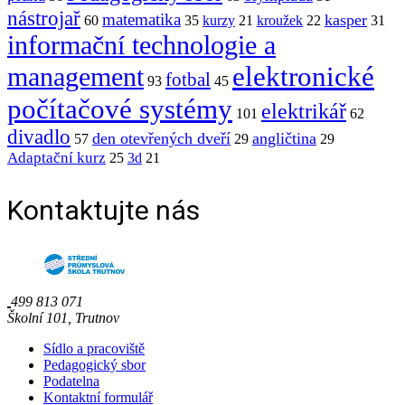
nástrojař
matematika
kasper
60
35
kurzy
21
kroužek
22
31
informační technologie a
elektronické
management
fotbal
93
45
počítačové systémy
elektrikář
101
62
divadlo
den otevřených dveří
angličtina
57
29
29
Adaptační kurz
25
3d
21
Kontaktujte nás
499 813 071
Školní 101, Trutnov
Sídlo a pracoviště
Pedagogický sbor
Podatelna
Kontaktní formulář