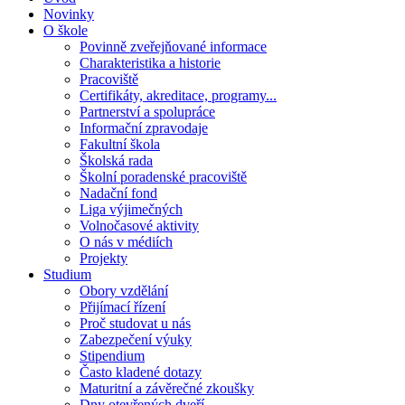
Novinky
O škole
Povinně zveřejňované informace
Charakteristika a historie
Pracoviště
Certifikáty, akreditace, programy...
Partnerství a spolupráce
Informační zpravodaje
Fakultní škola
Školská rada
Školní poradenské pracoviště
Nadační fond
Liga výjimečných
Volnočasové aktivity
O nás v médiích
Projekty
Studium
Obory vzdělání
Přijímací řízení
Proč studovat u nás
Zabezpečení výuky
Stipendium
Často kladené dotazy
Maturitní a závěrečné zkoušky
Dny otevřených dveří