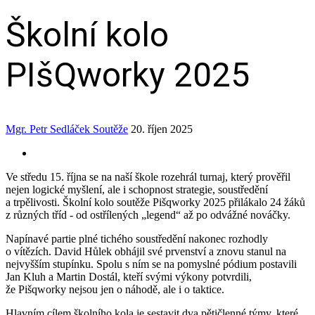
Školní kolo
PIšQworky 2025
Mgr. Petr Sedláček
Soutěže
20. říjen 2025
Ve středu 15. října se na naší škole rozehrál turnaj, který prověřil
nejen logické myšlení, ale i schopnost strategie, soustředění
a trpělivosti. Školní kolo soutěže Pišqworky 2025 přilákalo 24 žáků
z různých tříd ‑ od ostřílených „legend“ až po odvážné nováčky.
Napínavé partie plné tichého soustředění nakonec rozhodly
o vítězích. David Hůlek obhájil své prvenství a znovu stanul na
nejvyšším stupínku. Spolu s ním se na pomyslné pódium postavili
Jan Kluh a Martin Dostál, kteří svými výkony potvrdili,
že Pišqworky nejsou jen o náhodě, ale i o taktice.
Hlavním cílem školního kola je sestavit dva pětičlenné týmy, které