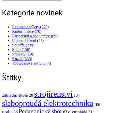
Kategorie novinek
Exkurze a výlety (270)
Kulturní akce (70)
Partnerství a spolupráce (69)
Přijímací řízení (44)
Soutěže (239)
Sport (158)
Projekty (19)
Různé (330)
Volnočasové aktivity (4)
Štítky
strojírenství
základní škola
28
104
slaboproudá elektrotechnika
106
Pedagogický sbor
praha
olympiáda
36
63
31