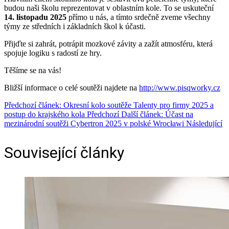
budou naši školu reprezentovat v oblastním kole. To se uskuteční
14. listopadu 2025
přímo u nás, a tímto srdečně zveme všechny
týmy ze středních i základních škol k účasti.
Přijďte si zahrát, potrápit mozkové závity a zažít atmosféru, která
spojuje logiku s radostí ze hry.
Těšíme se na vás!
Bližší informace o celé soutěži najdete na
http://www.pisqworky.cz
Předchozí článek: Okresní kolo soutěže Talenty pro firmy 2025 a
postup do krajského kola
Předchozí
Další článek: Účast na
mezinárodní soutěži Cybertron 2025 v polské Wrocławi
Následující
Související články