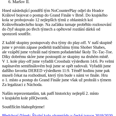
Maršov II.
Hned následující pondělí tým NoCounterPlay odjel do Hradce
Králové bojovat o postup do Grand Finále v Brně. Do krajského
kola se probojovalo 12 nejlepších týmů z oblastních kol
Královéhradeckého kraje. Na začátku turnaje proběhlo rozlosování
do čtyř skupin po třech týmech a opětovné rozdání dárků od
sponzorů soutěže.
Z každé skupiny postupovaly dva týmy do play‑off. V naší skupině
jsme v prvním zápase podlehli tradičnímu týmu Shober Shabes,
ale vzápětí jsme vyhráli nad týmem pořadatelské školy Tic‑Tac‑Toe.
Díky dobrému skóre jsme postoupili ze skupiny na druhém místě.
V 1. kole play‑off jsme vyřadili Crossbalz výsledkem 14:6. Po velmi
napínavém semifinálovém boji jsme se opět radovali. Vyřadili jsme
dalšího favorita DERED výsledkem 11:9. Téměř hodinu jsme pak
museli čekat na rozhodnutí, který tým bude s námi ve finále. Hru
o 1. místo a postup do Grand Finále jsme však už prohráli s týmem
Za legalizaci z Náchoda.
Naším reprezentantům, tak patří historicky nejlepší 2. místo
v krajském kole pIšQworek.
Soutěžícím blahopřejeme!
Předchozí článek: Školní kolo olympiády v české jazyce 2019/2020