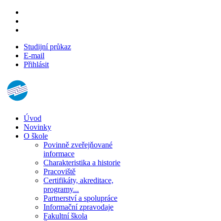
Studijní průkaz
E-mail
Přihlásit
Úvod
Novinky
O škole
Povinně zveřejňované
informace
Charakteristika a historie
Pracoviště
Certifikáty, akreditace,
programy...
Partnerství a spolupráce
Informační zpravodaje
Fakultní škola