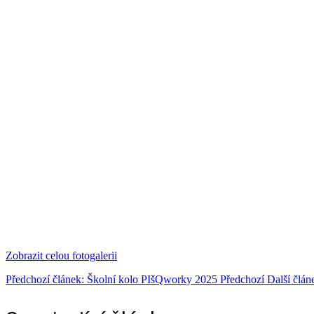
Zobrazit celou fotogalerii
Předchozí článek: Školní kolo PIšQworky 2025
Předchozí
Další člán