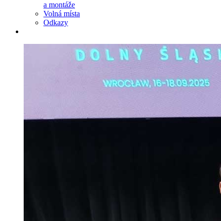
a montáže
Volná místa
Odkazy