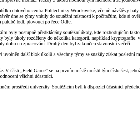
ohlídku datového centra Politechniky Wrocławske, včetně návštěvy hal
závěr dne se týmy vrátily do soutěžní místnosti k počítačům, kde si ov
na palubě lodi, plovoucí po řece Odře.
ům byly postupně předkládány soutěžní úkoly, kde rozhodujícím faktor
 byly úkoly rozděleny do několika kategorií, například kryptografie, w
ly dobu na zpracování. Druhý den byl zakončen slavnostní večeří.
 uvolněn další blok úkolů a všechny týmy se snažily získat poslední m
e. V části „Field Game“ se na prvním místě umístil tým číslo šest, jeh
hodnoceni všichni účastníci.
mném prostředí univerzity. Soutěžícím byli k dispozici účastníci předch