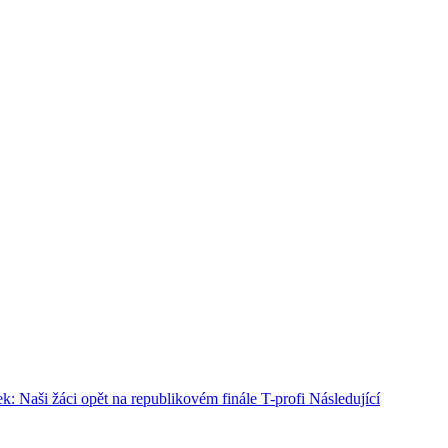
ek: Naši žáci opět na republikovém finále T-profi
Následující