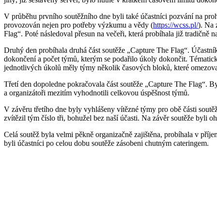
V průběhu prvního soutěžního dne byli také účastníci pozvání na pr
provozován nejen pro potřeby výzkumu a vědy (
https://wcss.pl/
). Na 
Flag“. Poté následoval přesun na večeři, která probíhala již tradičně 
Druhý den probíhala druhá část soutěže „Capture The Flag“. Účastník
dokončení a počet týmů, kterým se podařilo úkoly dokončit. Tématicky
jednotlivých úkolů měly týmy několik časových bloků, které omezova
Třetí den dopoledne pokračovala část soutěže „Capture The Flag“. Byl
a organizátoři mezitím vyhodnotili celkovou úspěšnost týmů.
V závěru třetího dne byly vyhlášeny vítězné týmy pro obě části soutěž
zvítězil tým číslo tři, bohužel bez naší účasti. Na závěr soutěže byli o
Celá soutěž byla velmi pěkně organizačně zajištěna, probíhala v příje
byli účastníci po celou dobu soutěže zásobeni chutným cateringem.