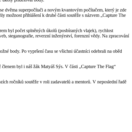
y se dvěma superpočítači a novým kvantovým počítačem, který je zde
ěřily možnost přihlášení k druhé části soutěže s názvem „Capture The
em byl počet splněných úkolů (posbíraných vlajek), rychlost
eb, steganografie, reverzní inženýrství, forenzní vědy. Na zpracování
ožné body. Po vypršení času se všichni účastníci odebrali na oběd
ož členem byl i náš žák Matyáš Sýs. V části „Capture The Flag“
ozích ročníků soutěže v roli zadavatelů a mentorů. V neposlední řadě