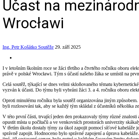
Účast na mezinárodn
Wrocławi
Ing. Petr Košátko
Soutěže
29. září 2025
I v letošním školním roce se žáci třetího a čtvrtého ročníku oboru el
právě v polské Wrocławi. Tým s účastí našeho žáka se umístil na prvn
Celá soutěž, týkající se dnes velmi skloňovaného tématu kybernetické
vyzván k účasti. Do týmu byli vybráni žáci 3. a 4. ročníku oboru ele
Oproti minulému ročníku byla soutěž organizována jiným způsobem. P
byli rozlosováni tak, aby se každý tým skládal z účastníků několika ze
V této první části, trvající jeden den prokazovaly týmy různé znalost
opustit místa u počítačů a ve venkovních prostorách univerzity skákal
V třetím úkolu dostaly týmy za úkol zapojit pomocí síťové kabeláže j
správně zapojit. Hodnoceno bylo správné zapojení a úprava kabeláže
jiný, již sestavený server, bylo nutné v krátkém časovém limitu doko