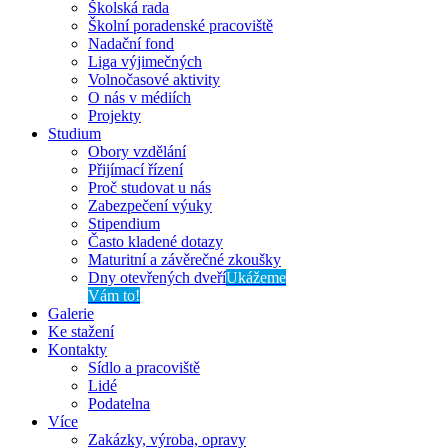
Školská rada
Školní poradenské pracoviště
Nadační fond
Liga výjimečných
Volnočasové aktivity
O nás v médiích
Projekty
Studium
Obory vzdělání
Přijímací řízení
Proč studovat u nás
Zabezpečení výuky
Stipendium
Často kladené dotazy
Maturitní a závěrečné zkoušky
Dny otevřených dveří
Ukážeme
Vám to!
Galerie
Ke stažení
Kontakty
Sídlo a pracoviště
Lidé
Podatelna
Více
Zakázky, výroba, opravy