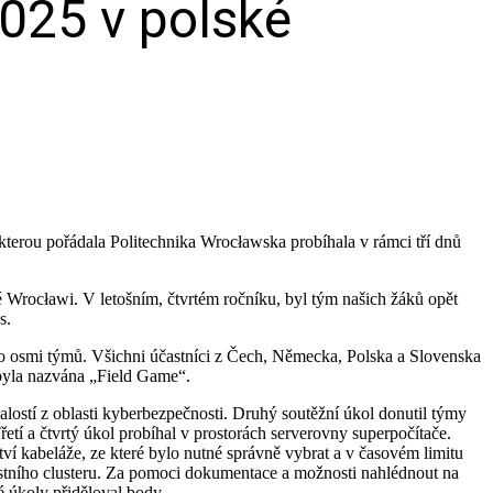
025 v polské
, kterou pořádala Politechnika Wrocławska probíhala v rámci tří dnů
é Wrocławi. V letošním, čtvrtém ročníku, byl tým našich žáků opět
s.
do osmi týmů. Všichni účastníci z Čech, Německa, Polska a Slovenska
á byla nazvána „Field Game“.
nalostí z oblasti kyberbezpečnosti. Druhý soutěžní úkol donutil týmy
etí a čtvrtý úkol probíhal v prostorách serverovny superpočítače.
ví kabeláže, ze které bylo nutné správně vybrat a v časovém limitu
stního clusteru. Za pomoci dokumentace a možnosti nahlédnout na
é úkoly přiděloval body.