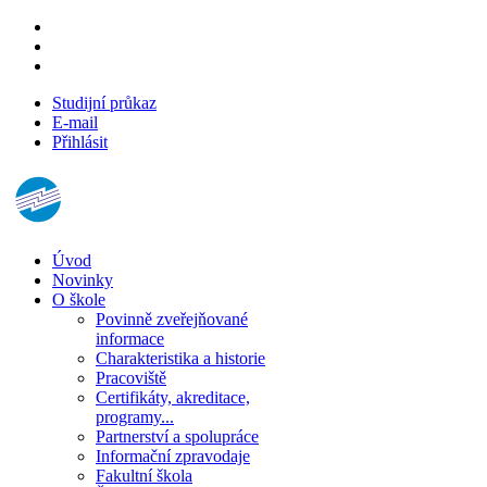
Studijní průkaz
E-mail
Přihlásit
Úvod
Novinky
O škole
Povinně zveřejňované
informace
Charakteristika a historie
Pracoviště
Certifikáty, akreditace,
programy...
Partnerství a spolupráce
Informační zpravodaje
Fakultní škola