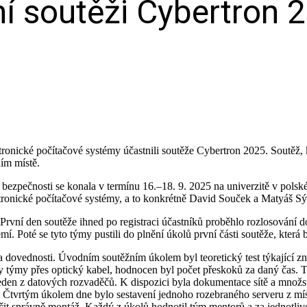
í soutěži Cybertron 2
ektronické počítačové systémy účastnili soutěže Cybertron 2025. Soutěž
ím místě.
 bezpečnosti se konala v termínu 16.–18. 9. 2025 na univerzitě v polsk
ktronické počítačové systémy, a to konkrétně David Souček a Matyáš Sý
rvní den soutěže ihned po registraci účastníků proběhlo rozlosování 
mí. Poté se tyto týmy pustili do plnění úkolů první části soutěže, kter
i a dovednosti. Úvodním soutěžním úkolem byl teoretický test týkající z
y týmy přes optický kabel, hodnocen byl počet přeskoků za daný čas. Tř
eden z datových rozvaděčů. K dispozici byla dokumentace sítě a množst
. Čtvrtým úkolem dne bylo sestavení jednoho rozebraného serveru z mí
nčit správně montáž. Každý z úkolů hodnotil tým mentorů a za jednotliv