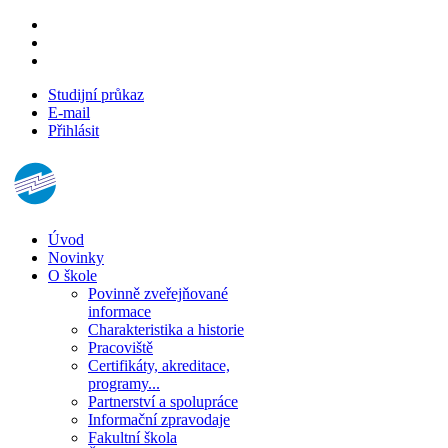
Studijní průkaz
E-mail
Přihlásit
Úvod
Novinky
O škole
Povinně zveřejňované
informace
Charakteristika a historie
Pracoviště
Certifikáty, akreditace,
programy...
Partnerství a spolupráce
Informační zpravodaje
Fakultní škola