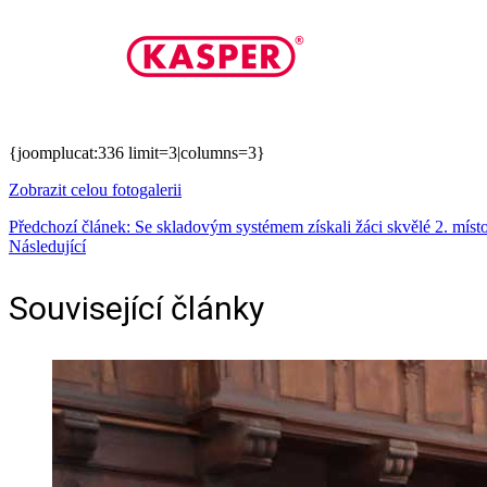
{joomplucat:336 limit=3|columns=3}
Zobrazit celou fotogalerii
Předchozí článek: Se skladovým systémem získali žáci skvělé 2. mís
Následující
Související články