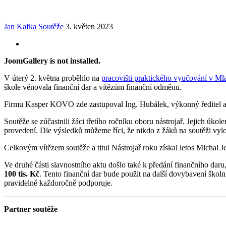
Jan Kafka
Soutěže
3. květen 2023
JoomGallery is not installed.
V úterý 2. května proběhlo na
pracovišti praktického vyučování v M
škole věnovala finanční dar a vítězům finanční odměnu.
Firmu Kasper KOVO zde zastupoval Ing. Hubálek, výkonný ředitel a j
Soutěže se zúčastnili žáci třetího ročníku oboru nástrojař. Jejich úk
provedení. Dle výsledků můžeme říci, že nikdo z žáků na soutěži vylož
Celkovým vítězem soutěže a titul Nástrojař roku získal letos Michal Je
Ve druhé části slavnostního aktu došlo také k předání finančního daru
100 tis. Kč
. Tento finanční dar bude použit na další dovybavení škol
pravidelně každoročně podporuje.
Partner soutěže