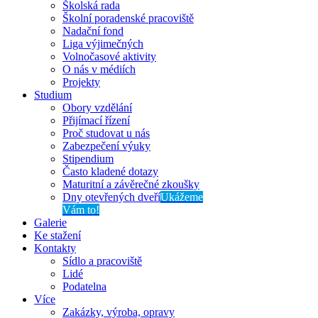
Školská rada
Školní poradenské pracoviště
Nadační fond
Liga výjimečných
Volnočasové aktivity
O nás v médiích
Projekty
Studium
Obory vzdělání
Přijímací řízení
Proč studovat u nás
Zabezpečení výuky
Stipendium
Často kladené dotazy
Maturitní a závěrečné zkoušky
Dny otevřených dveří
Ukážeme
Vám to!
Galerie
Ke stažení
Kontakty
Sídlo a pracoviště
Lidé
Podatelna
Více
Zakázky, výroba, opravy