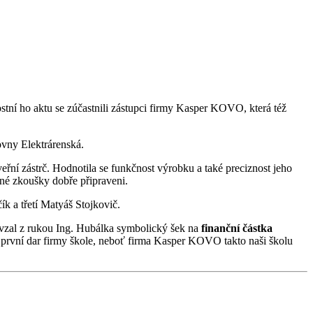
ostní ho aktu se zúčastnili zástupci firmy Kasper KOVO, která též
ovny Elektrárenská.
eřní zástrč. Hodnotila se funkčnost výrobku a také preciznost jeho
čné zkoušky dobře připraveni.
ík a třetí Matyáš Stojkovič.
evzal z rukou Ing. Hubálka symbolický šek na
finanční částka
le první dar firmy škole, neboť firma Kasper KOVO takto naši školu