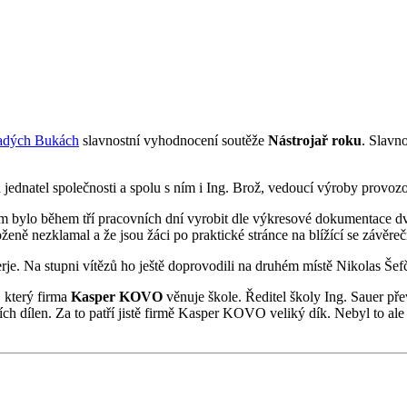
ladých Bukách
slavnostní vyhodnocení soutěže
Nástrojař roku
. Slavn
ednatel společnosti a spolu s ním i Ing. Brož, vedoucí výroby provoz
olem bylo během tří pracovních dní vyrobit dle výkresové dokumentace dv
eně nezklamal a že jsou žáci po praktické stránce na blížící se závěre
rje. Na stupni vítězů ho ještě doprovodili na druhém místě Nikolas Šefč
, který firma
Kasper KOVO
věnuje škole. Ředitel školy Ing. Sauer př
ních dílen. Za to patří jistě firmě Kasper KOVO veliký dík. Nebyl to a