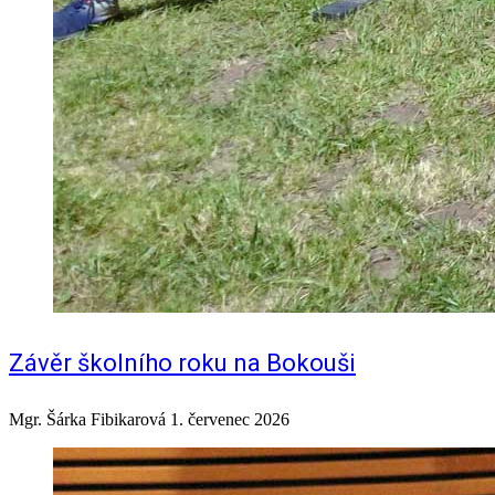
Závěr školního roku na Bokouši
Mgr. Šárka Fibikarová
1. červenec 2026