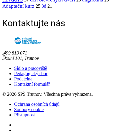
Adaptační kurz
25
3d
21
Kontaktujte nás
499 813 071
Školní 101, Trutnov
Sídlo a pracoviště
Pedagogický sbor
Podatelna
Kontaktní formulář
© 2026 SPŠ Trutnov. Všechna práva vyhrazena.
Ochrana osobních údajů
Soubory cookie
Přístupnost