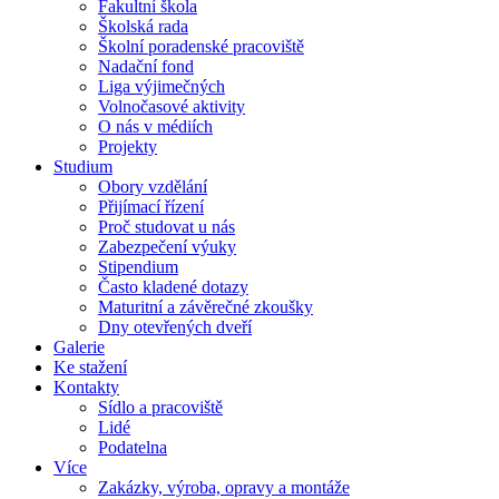
Fakultní škola
Školská rada
Školní poradenské pracoviště
Nadační fond
Liga výjimečných
Volnočasové aktivity
O nás v médiích
Projekty
Studium
Obory vzdělání
Přijímací řízení
Proč studovat u nás
Zabezpečení výuky
Stipendium
Často kladené dotazy
Maturitní a závěrečné zkoušky
Dny otevřených dveří
Galerie
Ke stažení
Kontakty
Sídlo a pracoviště
Lidé
Podatelna
Více
Zakázky, výroba, opravy a montáže