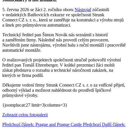
5. června 2026 se žáci 2. ročníku oboru
Nástrojař
zúčastnili
v nedalekých Batňovicích exkurze ve společnosti Strunk
Connect CZ s. r. o., která se zaměřuje na konstrukci a výrobu strojů
a linek pro průmyslovou automatizaci.
Technický ředitel pan Šimon Novák nás seznámil s historií
a zaměřením firmy. Následně nás provedl celým provozem.
Navštívili jsme nástrojárnu, výrobní halu s ruční montáží i pracoviště
automatické montáže.
O realizovaných projektech společnosti stručně pohovořil výrobní
ředitel pan Tomáš Ehrenberger. V krátké prezentaci žáci mohli
získat představu o rozsahu a technické náročnosti zakázek, na
kterých se firma podílí.
Děkujeme vedení firmy Strunk Connect CZ s. r. o za vstřícné přijetí,
odborný výklad a možnost nahlédnout do prostředí špičkové
průmyslové výroby.
{joomplucat:27 limit=3|columns=3}
Zobrazit celou fotogalerii
Předchozí článek: Prague and Prague Castle
Předchozí
Další článek: