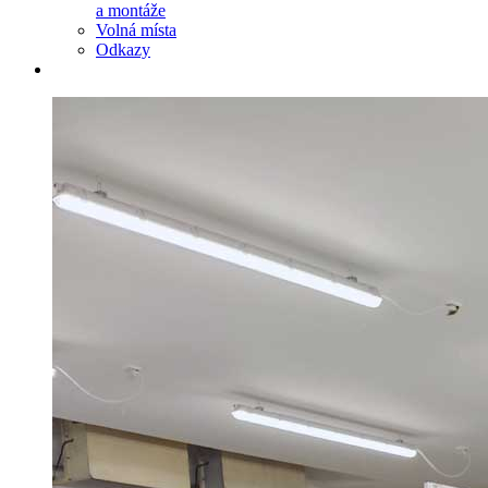
a montáže
Volná místa
Odkazy