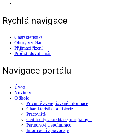
Rychlá navigace
Charakteristika
Obory vzdělání
Přijímací řízení
Proč studovat u nás
Navigace portálu
Úvod
Novinky
O škole
Povinně zveřejňované informace
Charakteristika a historie
Pracoviště
Certifikáty, akreditace, programy...
Partnerství a spolupráce
Informační zpravodaje