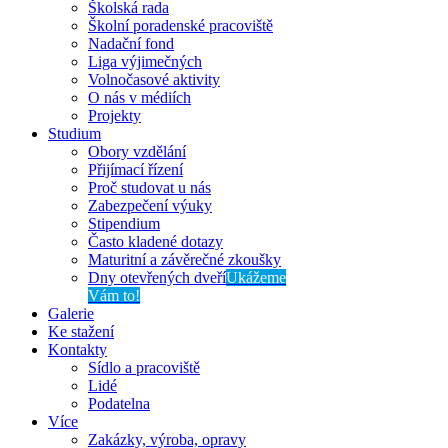
Školská rada
Školní poradenské pracoviště
Nadační fond
Liga výjimečných
Volnočasové aktivity
O nás v médiích
Projekty
Studium
Obory vzdělání
Přijímací řízení
Proč studovat u nás
Zabezpečení výuky
Stipendium
Často kladené dotazy
Maturitní a závěrečné zkoušky
Dny otevřených dveří
Ukážeme
Vám to!
Galerie
Ke stažení
Kontakty
Sídlo a pracoviště
Lidé
Podatelna
Více
Zakázky, výroba, opravy