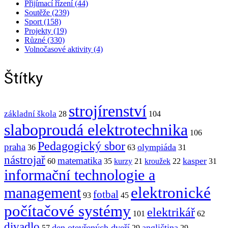
Přijímací řízení (44)
Soutěže (239)
Sport (158)
Projekty (19)
Různé (330)
Volnočasové aktivity (4)
Štítky
strojírenství
základní škola
28
104
slaboproudá elektrotechnika
106
Pedagogický sbor
praha
olympiáda
36
63
31
nástrojař
matematika
kasper
60
35
kurzy
21
kroužek
22
31
informační technologie a
elektronické
management
fotbal
93
45
počítačové systémy
elektrikář
101
62
divadlo
den otevřených dveří
angličtina
57
29
29