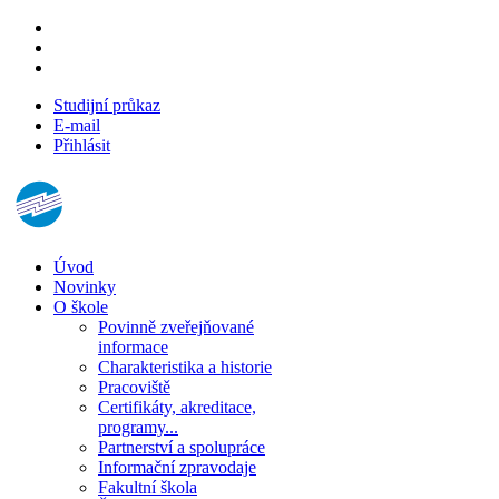
Studijní průkaz
E-mail
Přihlásit
Úvod
Novinky
O škole
Povinně zveřejňované
informace
Charakteristika a historie
Pracoviště
Certifikáty, akreditace,
programy...
Partnerství a spolupráce
Informační zpravodaje
Fakultní škola