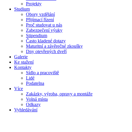
Projekty
Studium
Obory vzdělání
Přijímací řízení
Proč studovat u nás
Zabezpečení výuky
Stipendium
Často kladené dotazy
Maturitní a závěrečné zkoušky
Dny otevřených dveří
Galerie
Ke stažení
Kontakty
Sídlo a pracoviště
Lidé
Podatelna
Více
Zakázky, výroba, opravy a montáže
Volná místa
Odkazy
Vyhledávání