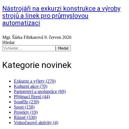
Nástrojáři na exkurzi konstrukce a výroby
strojů a linek pro průmyslovou
automatizaci
Mgr. Šárka Fibikarová
9. červen 2026
Hledat
Hledat
Kategorie novinek
Exkurze a výlety (270)
Kulturní akce (70)
Partnerství a spolupráce (69)
Přijímací řízení (44)
Soutěže (239)
Sport (158)
Projekty (19)
Různé (330)
Volnočasové aktivity (4)