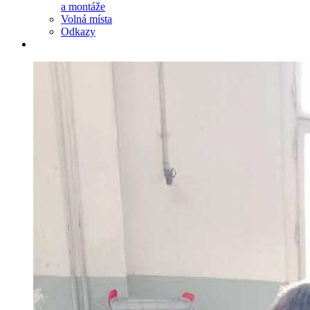
a montáže
Volná místa
Odkazy