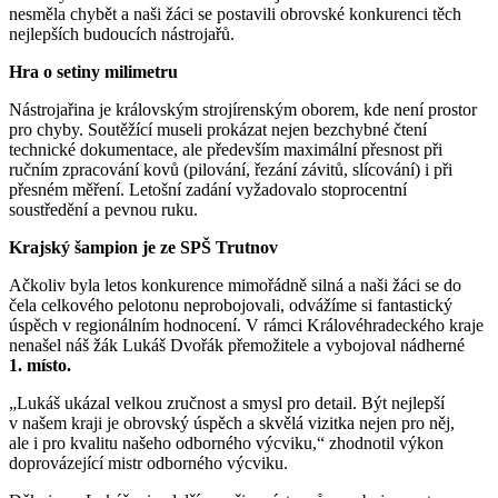
nesměla chybět a naši žáci se postavili obrovské konkurenci těch
nejlepších budoucích nástrojařů.
Hra o setiny milimetru
Nástrojařina je královským strojírenským oborem, kde není prostor
pro chyby. Soutěžící museli prokázat nejen bezchybné čtení
technické dokumentace, ale především maximální přesnost při
ručním zpracování kovů (pilování, řezání závitů, slícování) i při
přesném měření. Letošní zadání vyžadovalo stoprocentní
soustředění a pevnou ruku.
Krajský šampion je ze SPŠ Trutnov
Ačkoliv byla letos konkurence mimořádně silná a naši žáci se do
čela celkového pelotonu neprobojovali, odvážíme si fantastický
úspěch v regionálním hodnocení. V rámci Královéhradeckého kraje
nenašel náš žák Lukáš Dvořák přemožitele a vybojoval nádherné
1. místo.
„Lukáš ukázal velkou zručnost a smysl pro detail. Být nejlepší
v našem kraji je obrovský úspěch a skvělá vizitka nejen pro něj,
ale i pro kvalitu našeho odborného výcviku,“ zhodnotil výkon
doprovázející mistr odborného výcviku.