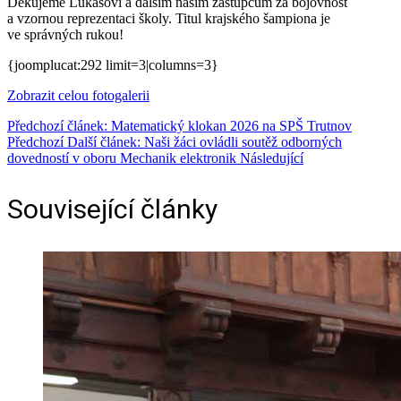
Děkujeme Lukášovi a dalším našim zástupcům za bojovnost
a vzornou reprezentaci školy. Titul krajského šampiona je
ve správných rukou!
{joomplucat:292 limit=3|columns=3}
Zobrazit celou fotogalerii
Předchozí článek: Matematický klokan 2026 na SPŠ Trutnov
Předchozí
Další článek: Naši žáci ovládli soutěž odborných
dovedností v oboru Mechanik elektronik
Následující
Související články