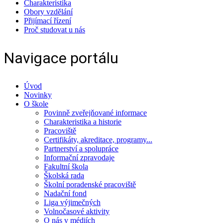
Charakteristika
Obory vzdělání
Přijímací řízení
Proč studovat u nás
Navigace portálu
Úvod
Novinky
O škole
Povinně zveřejňované informace
Charakteristika a historie
Pracoviště
Certifikáty, akreditace, programy...
Partnerství a spolupráce
Informační zpravodaje
Fakultní škola
Školská rada
Školní poradenské pracoviště
Nadační fond
Liga výjimečných
Volnočasové aktivity
O nás v médiích