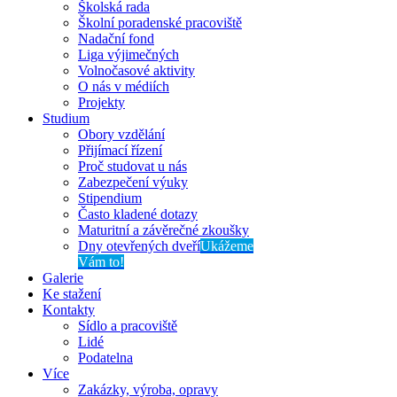
Školská rada
Školní poradenské pracoviště
Nadační fond
Liga výjimečných
Volnočasové aktivity
O nás v médiích
Projekty
Studium
Obory vzdělání
Přijímací řízení
Proč studovat u nás
Zabezpečení výuky
Stipendium
Často kladené dotazy
Maturitní a závěrečné zkoušky
Dny otevřených dveří
Ukážeme
Vám to!
Galerie
Ke stažení
Kontakty
Sídlo a pracoviště
Lidé
Podatelna
Více
Zakázky, výroba, opravy