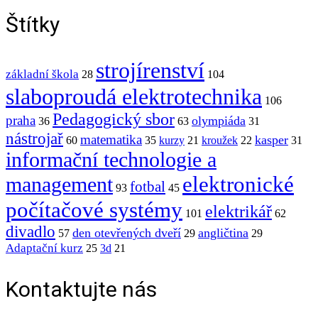
Štítky
strojírenství
základní škola
28
104
slaboproudá elektrotechnika
106
Pedagogický sbor
praha
olympiáda
36
63
31
nástrojař
matematika
kasper
60
35
kurzy
21
kroužek
22
31
informační technologie a
elektronické
management
fotbal
93
45
počítačové systémy
elektrikář
101
62
divadlo
den otevřených dveří
angličtina
57
29
29
Adaptační kurz
25
3d
21
Kontaktujte nás