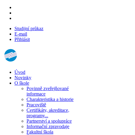
Studijní průkaz
E-mail
Přihlásit
Úvod
Novinky
O škole
Povinně zveřejňované
informace
Charakteristika a historie
Pracoviště
Certifikáty, akreditace,
programy...
Partnerství a spolupráce
Informační zpravodaje
Fakultní škola