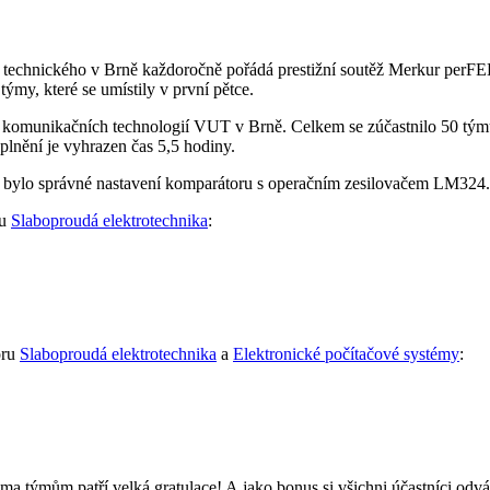
 technického v Brně každoročně pořádá prestižní soutěž Merkur perFE
ýmy, které se umístily v první pětce.
 a komunikačních technologií VUT v Brně. Celkem se zúčastnilo 50 tým
splnění je vyhrazen čas 5,5 hodiny.
tou bylo správné nastavení komparátoru s operačním zesilovačem LM324.
ru
Slaboproudá elektrotechnika
:
oru
Slaboproudá elektrotechnika
a
Elektronické počítačové systémy
:
ma týmům patří velká gratulace! A jako bonus si všichni účastníci odváž