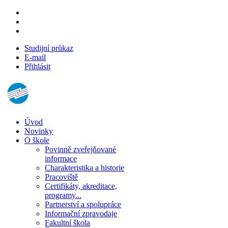
Studijní průkaz
E-mail
Přihlásit
Úvod
Novinky
O škole
Povinně zveřejňované
informace
Charakteristika a historie
Pracoviště
Certifikáty, akreditace,
programy...
Partnerství a spolupráce
Informační zpravodaje
Fakultní škola