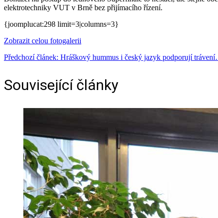
elektrotechniky VUT v Brně bez přijímacího řízení.
{joomplucat:298 limit=3|columns=3}
Zobrazit celou fotogalerii
Předchozí článek: Hráškový hummus i český jazyk podporují tráven
Související články