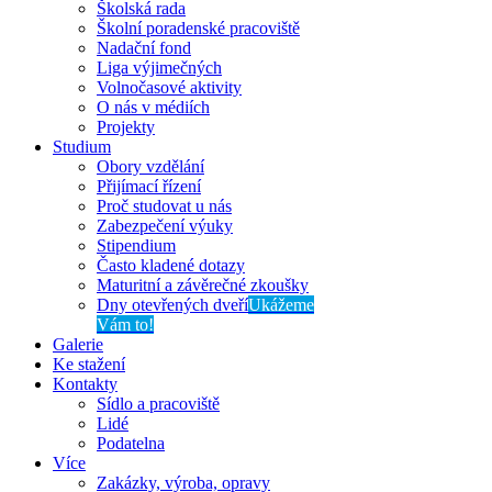
Školská rada
Školní poradenské pracoviště
Nadační fond
Liga výjimečných
Volnočasové aktivity
O nás v médiích
Projekty
Studium
Obory vzdělání
Přijímací řízení
Proč studovat u nás
Zabezpečení výuky
Stipendium
Často kladené dotazy
Maturitní a závěrečné zkoušky
Dny otevřených dveří
Ukážeme
Vám to!
Galerie
Ke stažení
Kontakty
Sídlo a pracoviště
Lidé
Podatelna
Více
Zakázky, výroba, opravy