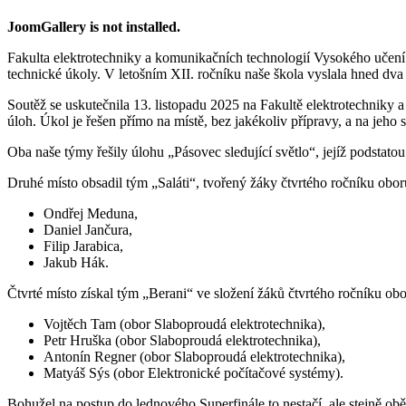
JoomGallery is not installed.
Fakulta elektrotechniky a komunikačních technologií Vysokého učení
technické úkoly. V letošním XII. ročníku naše škola vyslala hned dva t
Soutěž se uskutečnila 13. listopadu 2025 na Fakultě elektrotechniky
úloh. Úkol je řešen přímo na místě, bez jakékoliv přípravy, a na jeho 
Oba naše týmy řešily úlohu „Pásovec sledující světlo“, jejíž podsta
Druhé místo obsadil tým „Saláti“, tvořený žáky čtvrtého ročníku obo
Ondřej Meduna,
Daniel Jančura,
Filip Jarabica,
Jakub Hák.
Čtvrté místo získal tým „Berani“ ve složení žáků čtvrtého ročníku ob
Vojtěch Tam (obor Slaboproudá elektrotechnika),
Petr Hruška (obor Slaboproudá elektrotechnika),
Antonín Regner (obor Slaboproudá elektrotechnika),
Matyáš Sýs (obor Elektronické počítačové systémy).
Bohužel na postup do lednového Superfinále to nestačí, ale stejně obě