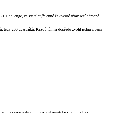
KT Challenge, ve které čtyřčlenné žákovské týmy řeší náročné
ů, tedy 200 účastníků. Každý tým si dopředu zvolil jednu z osmi
ejí i lákavou výhodu ‑ možnost přijetí ke studiu na Fakultu