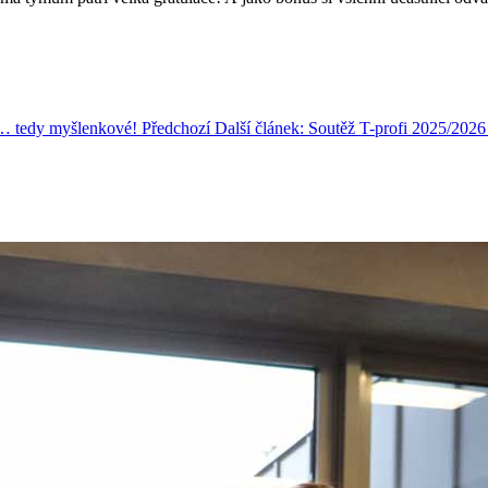
í… tedy myšlenkové!
Předchozí
Další článek: Soutěž T-profi 2025/202