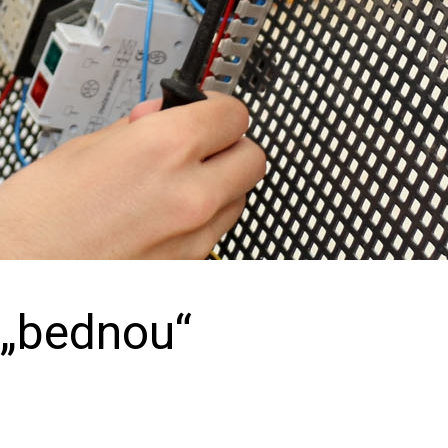
d „bednou“