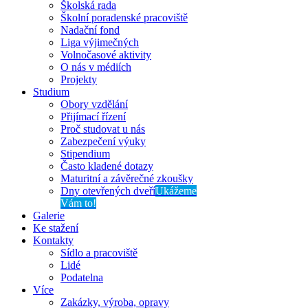
Školská rada
Školní poradenské pracoviště
Nadační fond
Liga výjimečných
Volnočasové aktivity
O nás v médiích
Projekty
Studium
Obory vzdělání
Přijímací řízení
Proč studovat u nás
Zabezpečení výuky
Stipendium
Často kladené dotazy
Maturitní a závěrečné zkoušky
Dny otevřených dveří
Ukážeme
Vám to!
Galerie
Ke stažení
Kontakty
Sídlo a pracoviště
Lidé
Podatelna
Více
Zakázky, výroba, opravy