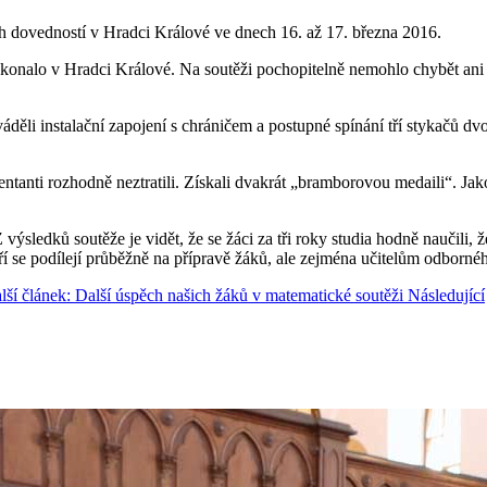
ch dovedností v Hradci Králové ve dnech 16. až 17. března 2016.
konalo v Hradci Králové. Na soutěži pochopitelně nemohlo chybět ani 
ováděli instalační zapojení s chráničem a postupné spínání tří stykačů dv
ntanti rozhodně neztratili. Získali dvakrát „bramborovou medaili“. Jako 
sledků soutěže je vidět, že se žáci za tři roky studia hodně naučili, 
eří se podílejí průběžně na přípravě žáků, ale zejména učitelům odborné
lší článek: Další úspěch našich žáků v matematické soutěži
Následující