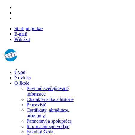
Studijní průkaz
E-mail
Přihlásit
Úvod
Novinky
O škole
Povinně zveřejňované
informace
Charakteristika a historie
Pracoviště
Certifikáty, akreditace,
programy...
Partnerství a spolupráce
Informační zpravodaje
Fakultní škola