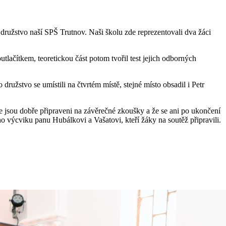
družstvo naší SPŠ Trutnov. Naši školu zde reprezentovali dva žáci
outlačítkem, teoretickou část potom tvořil test jejich odborných
družstvo se umístili na čtvrtém místě, stejné místo obsadil i Petr
že jsou dobře připraveni na závěrečné zkoušky a že se ani po ukončení
ho výcviku panu Hubálkovi a Vašatovi, kteří žáky na soutěž připravili.