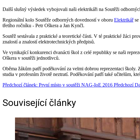
Další slušný výsledek vybojovali naši elektrikáři na Soutěži odborný
Regionální kolo Soutěže odborných dovedností v oboru
Elektrikář
se 
třetího ročníku - Petr Oškera a Jan Kynčl.
Soutěž sestávala z praktické a teoretické části. V té praktické žáci pr
znalostí a znalostí elektrotechnických předpisů.
Ve vynikající konkurenci dvanácti škol z celé republiky se naši repreze
Oškera v soutěži jednotlivců.
Oběma žákům patří poděkování za velmi dobrou reprezentaci školy. Z vý
studia v profesním životě neztratí. Poděkování patří také učitelům, kt
Předchozí článek: První místo v soutěži NAG-IoE 2016
Předchozí
Da
Související články