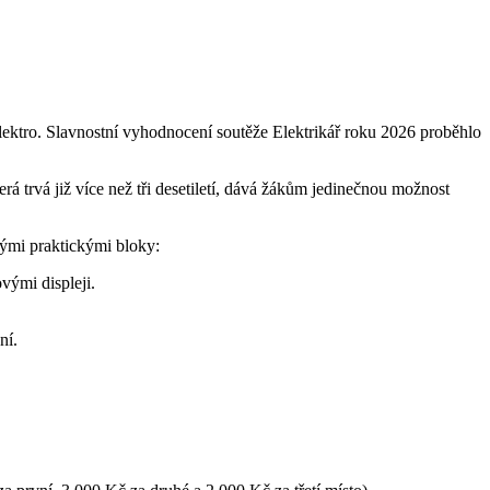
lektro. Slavnostní vyhodnocení soutěže Elektrikář roku 2026 proběhlo
á trvá již více než tři desetiletí, dává žákům jedinečnou možnost
nými praktickými bloky:
vými displeji.
ní.