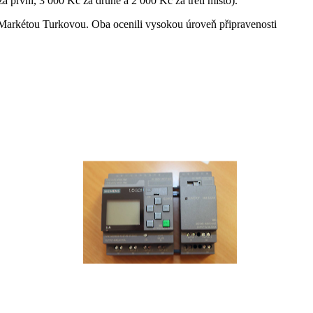
 první, 3 000 Kč za druhé a 2 000 Kč za třetí místo).
í Markétou Turkovou. Oba ocenili vysokou úroveň připravenosti