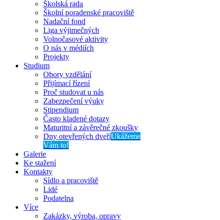
Školská rada
Školní poradenské pracoviště
Nadační fond
Liga výjimečných
Volnočasové aktivity
O nás v médiích
Projekty
Studium
Obory vzdělání
Přijímací řízení
Proč studovat u nás
Zabezpečení výuky
Stipendium
Často kladené dotazy
Maturitní a závěrečné zkoušky
Dny otevřených dveří
Ukážeme
Vám to!
Galerie
Ke stažení
Kontakty
Sídlo a pracoviště
Lidé
Podatelna
Více
Zakázky, výroba, opravy