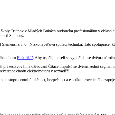
vé školy Trutnov v Mladých Bukách budoucím profesionálům v oblasti e
čnosti Siemens.
iemens, s. r. o., Nízkonapěťová spínací technika. Tato spolupráce, kter
níku oboru
Elektrikář
. Aby uspěli, museli se vypořádat se dvěma nároč
i při sestavování a oživování Čítače impulsů se dvěma sedmi segmento
everzace chodu elektromotoru v rozvaděči.
m na stoprocentní funkčnost, bezpečnost a estetiku provedeného zapoje