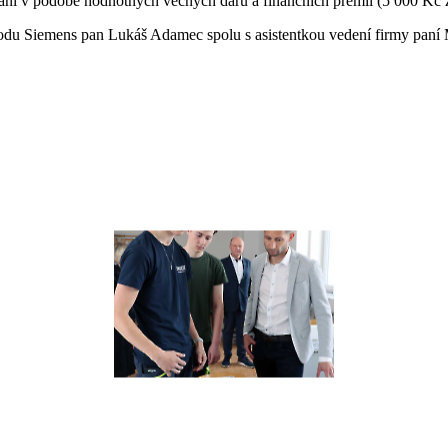
ání v podobě hodnotných věcných darů a finančních prémií (5 000 Kč za
závodu Siemens pan Lukáš Adamec spolu s asistentkou vedení firmy pan