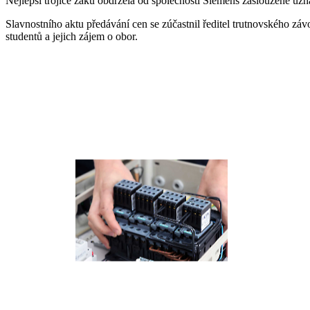
Nejlepší trojice žáků obdržela od společnosti Siemens zasloužené uzn
Slavnostního aktu předávání cen se zúčastnil ředitel trutnovského 
studentů a jejich zájem o obor.