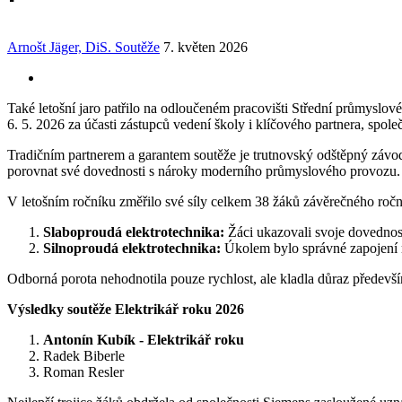
Arnošt Jäger, DiS.
Soutěže
7. květen 2026
Také letošní jaro patřilo na odloučeném pracovišti Střední průmyslo
6. 5. 2026 za účasti zástupců vedení školy i klíčového partnera, spole
Tradičním partnerem a garantem soutěže je trutnovský odštěpný závod S
porovnat své dovednosti s nároky moderního průmyslového provozu.
V letošním ročníku změřilo své síly celkem 38 žáků závěrečného roč
Slaboproudá elektrotechnika:
Žáci ukazovali svoje dovednost
Silnoproudá elektrotechnika:
Úkolem bylo správné zapojení r
Odborná porota nehodnotila pouze rychlost, ale kladla důraz předevší
Výsledky soutěže Elektrikář roku 2026
Antonín Kubík - Elektrikář roku
Radek Biberle
Roman Resler