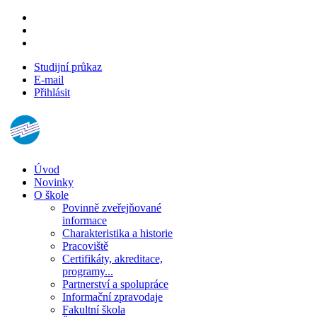
Studijní průkaz
E-mail
Přihlásit
Úvod
Novinky
O škole
Povinně zveřejňované
informace
Charakteristika a historie
Pracoviště
Certifikáty, akreditace,
programy...
Partnerství a spolupráce
Informační zpravodaje
Fakultní škola