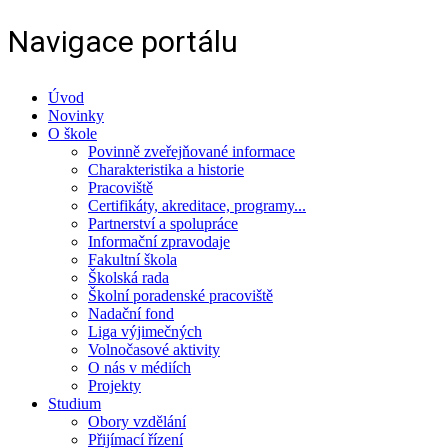
Navigace portálu
Úvod
Novinky
O škole
Povinně zveřejňované informace
Charakteristika a historie
Pracoviště
Certifikáty, akreditace, programy...
Partnerství a spolupráce
Informační zpravodaje
Fakultní škola
Školská rada
Školní poradenské pracoviště
Nadační fond
Liga výjimečných
Volnočasové aktivity
O nás v médiích
Projekty
Studium
Obory vzdělání
Přijímací řízení