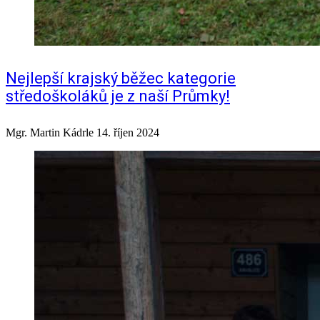
Nejlepší krajský běžec kategorie
středoškoláků je z naší Průmky!
Mgr. Martin Kádrle
14. říjen 2024