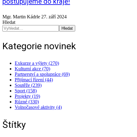
postupujeme do kraje!
Mgr. Martin Kádrle
27. září 2024
Hledat
Hledat
Kategorie novinek
Exkurze a výlety (270)
Kulturní akce (70)
Partnerství a spolupráce (69)
Přijímací řízení (44)
Soutěže (239)
Sport (158)
Projekty (19)
Různé (330)
Volnočasové aktivity (4)
Štítky