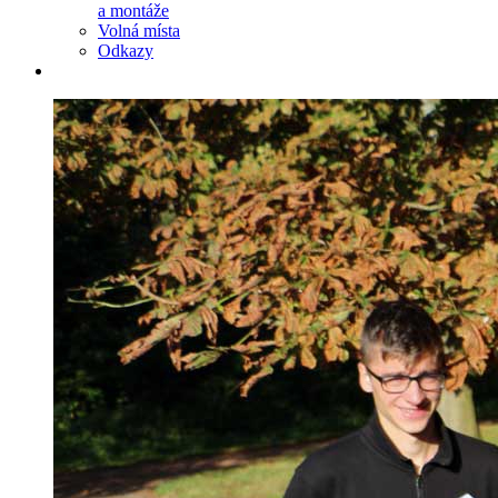
a montáže
Volná místa
Odkazy