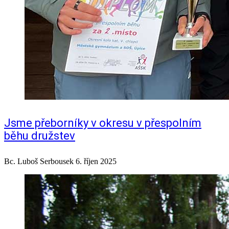
Jsme přeborníky v okresu v přespolním
běhu družstev
Bc. Luboš Serbousek
6. říjen 2025