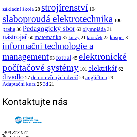
strojírenství
základní škola
28
104
slaboproudá elektrotechnika
106
Pedagogický sbor
praha
olympiáda
36
63
31
nástrojař
matematika
kasper
60
35
kurzy
21
kroužek
22
31
informační technologie a
elektronické
management
fotbal
93
45
počítačové systémy
elektrikář
101
62
divadlo
den otevřených dveří
angličtina
57
29
29
Adaptační kurz
25
3d
21
Kontaktujte nás
499 813 071