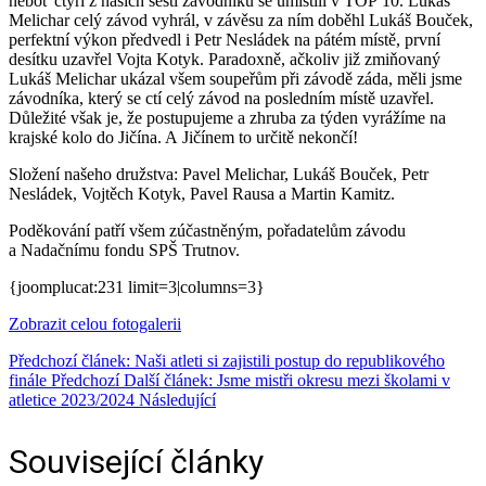
neboť čtyři z našich šesti závodníků se umístili v TOP 10. Lukáš
Melichar celý závod vyhrál, v závěsu za ním doběhl Lukáš Bouček,
perfektní výkon předvedl i Petr Nesládek na pátém místě, první
desítku uzavřel Vojta Kotyk. Paradoxně, ačkoliv již zmiňovaný
Lukáš Melichar ukázal všem soupeřům při závodě záda, měli jsme
závodníka, který se ctí celý závod na posledním místě uzavřel.
Důležité však je, že postupujeme a zhruba za týden vyrážíme na
krajské kolo do Jičína. A Jičínem to určitě nekončí!
Složení našeho družstva: Pavel Melichar, Lukáš Bouček, Petr
Nesládek, Vojtěch Kotyk, Pavel Rausa a Martin Kamitz.
Poděkování patří všem zúčastněným, pořadatelům závodu
a Nadačnímu fondu SPŠ Trutnov.
{joomplucat:231 limit=3|columns=3}
Zobrazit celou fotogalerii
Předchozí článek: Naši atleti si zajistili postup do republikového
finále
Předchozí
Další článek: Jsme mistři okresu mezi školami v
atletice 2023/2024
Následující
Související články