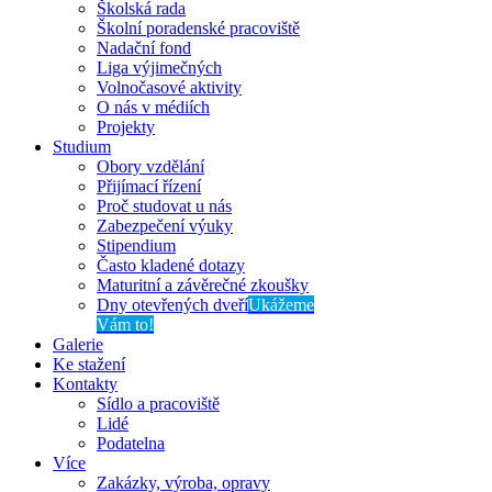
Školská rada
Školní poradenské pracoviště
Nadační fond
Liga výjimečných
Volnočasové aktivity
O nás v médiích
Projekty
Studium
Obory vzdělání
Přijímací řízení
Proč studovat u nás
Zabezpečení výuky
Stipendium
Často kladené dotazy
Maturitní a závěrečné zkoušky
Dny otevřených dveří
Ukážeme
Vám to!
Galerie
Ke stažení
Kontakty
Sídlo a pracoviště
Lidé
Podatelna
Více
Zakázky, výroba, opravy