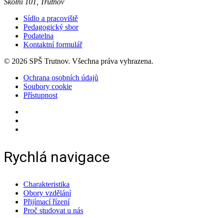
Školní 101, Trutnov
Sídlo a pracoviště
Pedagogický sbor
Podatelna
Kontaktní formulář
© 2026 SPŠ Trutnov. Všechna práva vyhrazena.
Ochrana osobních údajů
Soubory cookie
Přístupnost
Rychlá navigace
Charakteristika
Obory vzdělání
Přijímací řízení
Proč studovat u nás