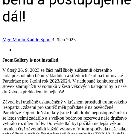
dál!
Mgr. Martin Kádrle
Sport
3. říjen 2023
JoomGallery is not installed.
V úterý 26. 9. 2023 se žáci naší školy zúčastnili okresního
kola přespolního běhu základních a středních škol na trutnovské
Paradráze pro školní rok 2023/2024. V nadupané konkurenci tří
stovek startujících závodníků v šesti věkových kategorií bylo naše
družstvo s přehledem to nejlepší!
Závod byl tradičně uskutečněný v krásném prostředí trutnovského
lesoparku, zázemí pro soutěž měli pořadatelé na osvědčené
Paradráze. Oproti loňsku, kdy jsme brali druhé nepostupové místo
se letos velmi zadařilo a s velkou bodovou rezervou naše družstvo
vyhrálo rozdílem třídy. Do výsledků byl počítán nejlepší výkon
prvních čtyř závodníků každé výpravy. V tom spočívala naše síla,