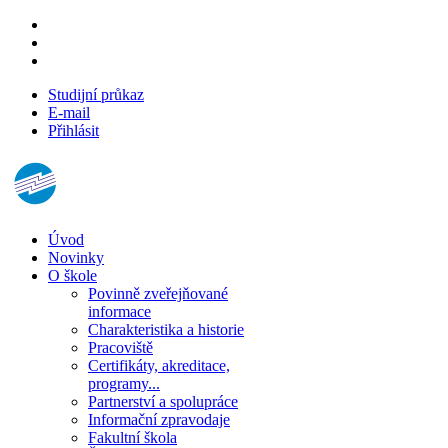
Studijní průkaz
E-mail
Přihlásit
Úvod
Novinky
O škole
Povinně zveřejňované
informace
Charakteristika a historie
Pracoviště
Certifikáty, akreditace,
programy...
Partnerství a spolupráce
Informační zpravodaje
Fakultní škola