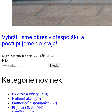
Vyhráli jsme okres v přespoláku a
postupujeme do kraje!
Mgr. Martin Kádrle
27. září 2024
Hledat
Hledat
Kategorie novinek
Exkurze a výlety (270)
Kulturní akce (70)
Partnerství a spolupráce (69)
Přijímací řízení (44)