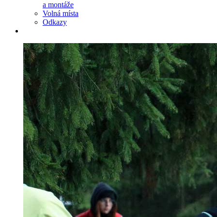
a montáže
Volná místa
Odkazy