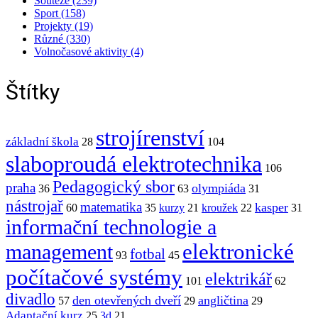
Soutěže (239)
Sport (158)
Projekty (19)
Různé (330)
Volnočasové aktivity (4)
Štítky
strojírenství
základní škola
28
104
slaboproudá elektrotechnika
106
Pedagogický sbor
praha
olympiáda
36
63
31
nástrojař
matematika
kasper
60
35
kurzy
21
kroužek
22
31
informační technologie a
elektronické
management
fotbal
93
45
počítačové systémy
elektrikář
101
62
divadlo
den otevřených dveří
angličtina
57
29
29
Adaptační kurz
25
3d
21