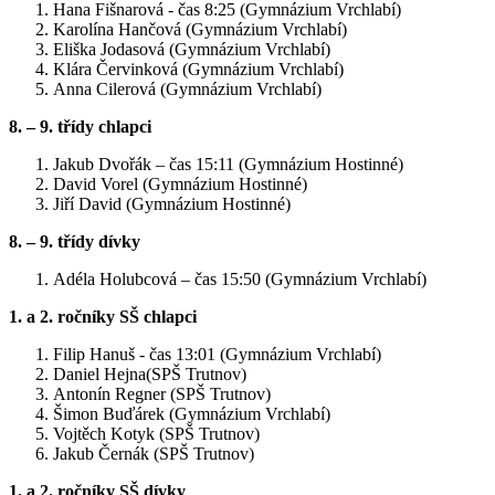
Hana Fišnarová - čas 8:25 (Gymnázium Vrchlabí)
Karolína Hančová (Gymnázium Vrchlabí)
Eliška Jodasová (Gymnázium Vrchlabí)
Klára Červinková (Gymnázium Vrchlabí)
Anna Cilerová (Gymnázium Vrchlabí)
8. – 9. třídy chlapci
Jakub Dvořák – čas 15:11 (Gymnázium Hostinné)
David Vorel (Gymnázium Hostinné)
Jiří David (Gymnázium Hostinné)
8. – 9. třídy dívky
Adéla Holubcová – čas 15:50 (Gymnázium Vrchlabí)
1. a 2. ročníky SŠ chlapci
Filip Hanuš - čas 13:01 (Gymnázium Vrchlabí)
Daniel Hejna(SPŠ Trutnov)
Antonín Regner (SPŠ Trutnov)
Šimon Buďárek (Gymnázium Vrchlabí)
Vojtěch Kotyk (SPŠ Trutnov)
Jakub Černák (SPŠ Trutnov)
1. a 2. ročníky SŠ dívky