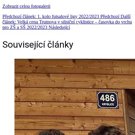
Zobrazit celou fotogalerii
Předchozí článek: 1. kolo futsalové ligy 2022/2023
Předchozí
Další
článek: Velká cena Trutnova v silniční cyklistice – časovka do vrchu
pro ZŠ a SŠ 2022/2023
Následující
Související články