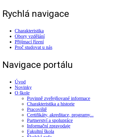
Rychlá navigace
Charakteristika
Obory vzdělání
Přijímací řízení
Proč studovat u nás
Navigace portálu
Úvod
Novinky
O škole
Povinně zveřejňované informace
Charakteristika a historie
Pracoviště
Certifikáty, akreditace, programy...
Partnerství a spolupráce
Informační zpravodaje
Fakultní škola
Školská rada