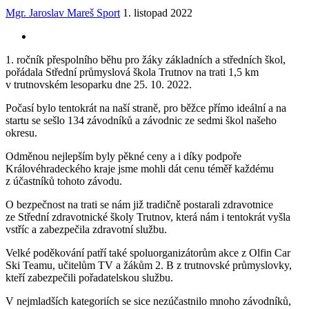
Mgr. Jaroslav Mareš
Sport
1. listopad 2022
1. ročník přespolního běhu pro žáky základních a středních škol,
pořádala Střední průmyslová škola Trutnov na trati 1,5 km
v trutnovském lesoparku dne 25. 10. 2022.
Počasí bylo tentokrát na naší straně, pro běžce přímo ideální a na
startu se sešlo 134 závodníků a závodnic ze sedmi škol našeho
okresu.
Odměnou nejlepším byly pěkné ceny a i díky podpoře
Královéhradeckého kraje jsme mohli dát cenu téměř každému
z účastníků tohoto závodu.
O bezpečnost na trati se nám již tradičně postarali zdravotnice
ze Střední zdravotnické školy Trutnov, která nám i tentokrát vyšla
vstříc a zabezpečila zdravotní službu.
Velké poděkování patří také spoluorganizátorům akce z Olfin Car
Ski Teamu, učitelům TV a žákům 2. B z trutnovské průmyslovky,
kteří zabezpečili pořadatelskou službu.
V nejmladších kategoriích se sice nezúčastnilo mnoho závodníků,