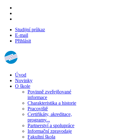
Studijní průkaz
E-mail
Přihlásit
Úvod
Novinky
O škole
Povinně zveřejňované
informace
Charakteristika a historie
Pracoviště
Certifikáty, akreditace,
programy...
Partnerství a spolupráce
Informační zpravodaje
Fakultní škola