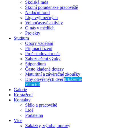
Školská rada
Školní poradenské pracoviště
Nadační fond
Liga výjimečných
Volnočasové aktivity
O nás v médiích
Projekty
Studium
Obory vzdělání
Přijímací řízení
Proč studovat u nás
Zabezpečení výuky
Stipendium
Často kladené dotazy
Maturitní a závěrečné zkoušky
Dny otevřených dveří
Ukážeme
Vám to!
Galerie
Ke stažení
Kontakty
Sídlo a pracoviště
Lidé
Podatelna
Více
Zakázky, výroba, opravy