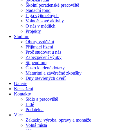
Školní poradenské pracoviště
Nadační fond
Liga výjimečných
Volnočasové aktivity
O nás v médiích
Projekty
Studium
Obory vzdělání
Přijímací řízení
Proč studovat u nás
Zabezpečení výuky
Stipendium
Často kladené dotazy
Maturitní a závěrečné zkoušky
Dny otevřených dveří
Galerie
Ke stažení
Kontakty
Sídlo a pracoviště
Lidé
Podatelna
Více
Zakázky, výroba, opravy a montáže
Volná místa