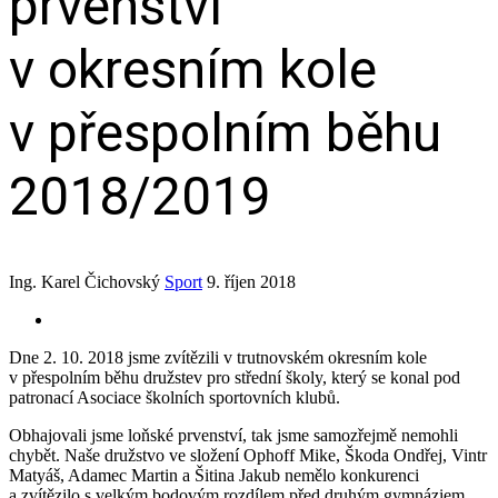
prvenství
v okresním kole
v přespolním běhu
2018/2019
Ing. Karel Čichovský
Sport
9. říjen 2018
Dne 2. 10. 2018 jsme zvítězili v trutnovském okresním kole
v přespolním běhu družstev pro střední školy, který se konal pod
patronací Asociace školních sportovních klubů.
Obhajovali jsme loňské prvenství, tak jsme samozřejmě nemohli
chybět. Naše družstvo ve složení Ophoff Mike, Škoda Ondřej, Vintr
Matyáš, Adamec Martin a Šitina Jakub nemělo konkurenci
a zvítězilo s velkým bodovým rozdílem před druhým gymnáziem