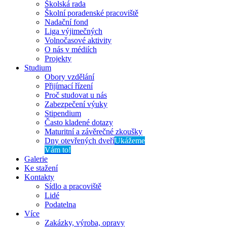
Školská rada
Školní poradenské pracoviště
Nadační fond
Liga výjimečných
Volnočasové aktivity
O nás v médiích
Projekty
Studium
Obory vzdělání
Přijímací řízení
Proč studovat u nás
Zabezpečení výuky
Stipendium
Často kladené dotazy
Maturitní a závěrečné zkoušky
Dny otevřených dveří
Ukážeme
Vám to!
Galerie
Ke stažení
Kontakty
Sídlo a pracoviště
Lidé
Podatelna
Více
Zakázky, výroba, opravy