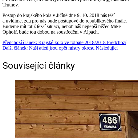
Trutnov.
Postup do krajského kola v Jičíně dne 9. 10. 2018 nás těší
a uvidíme, zda pro nás bude postupové do republikového finále.
Budeme mít totiž těžší situaci, neboť náš nejlepší běžec Mike
Ophoff, bude tou dobou na soustředění v Alpách.
Předchozí článek: Krajské kolo ve fotbale 2018/2018
Předchozí
Další článek: Naši atleti jsou opět mistry okresu
Následující
Související články