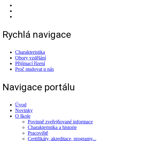
Rychlá navigace
Charakteristika
Obory vzdělání
Přijímací řízení
Proč studovat u nás
Navigace portálu
Úvod
Novinky
O škole
Povinně zveřejňované informace
Charakteristika a historie
Pracoviště
Certifikáty, akreditace, programy...