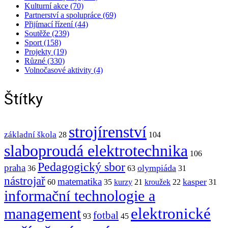
Kulturní akce (70)
Partnerství a spolupráce (69)
Přijímací řízení (44)
Soutěže (239)
Sport (158)
Projekty (19)
Různé (330)
Volnočasové aktivity (4)
Štítky
strojírenství
základní škola
28
104
slaboproudá elektrotechnika
106
Pedagogický sbor
praha
olympiáda
36
63
31
nástrojař
matematika
kasper
60
35
kurzy
21
kroužek
22
31
informační technologie a
elektronické
management
fotbal
93
45