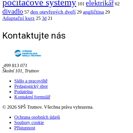
počítačové systémy
elektrikář
101
62
divadlo
den otevřených dveří
angličtina
57
29
29
Adaptační kurz
25
3d
21
Kontaktujte nás
499 813 071
Školní 101, Trutnov
Sídlo a pracoviště
Pedagogický sbor
Podatelna
Kontaktní formulář
© 2026 SPŠ Trutnov. Všechna práva vyhrazena.
Ochrana osobních údajů
Soubory cookie
Přístupnost