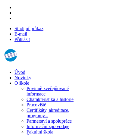
Studijní průkaz
E-mail
Přihlásit
Úvod
Novinky
O škole
Povinně zveřejňované
informace
Charakteristika a historie
Pracoviště
Certifikáty, akreditace,
programy...
Partnerství a spolupráce
Informační zpravodaje
Fakultní škola