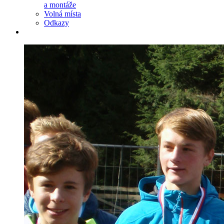
a montáže
Volná místa
Odkazy