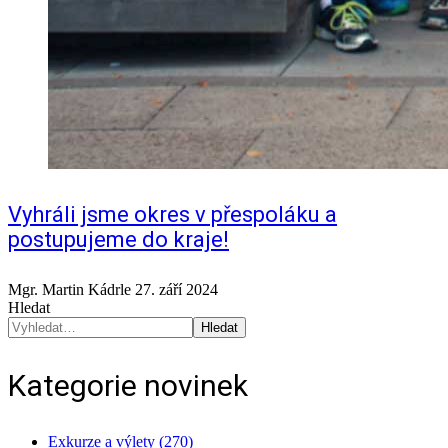
Vyhráli jsme okres v přespoláku a
postupujeme do kraje!
Mgr. Martin Kádrle
27. září 2024
Hledat
Hledat
Kategorie novinek
Exkurze a výlety (270)