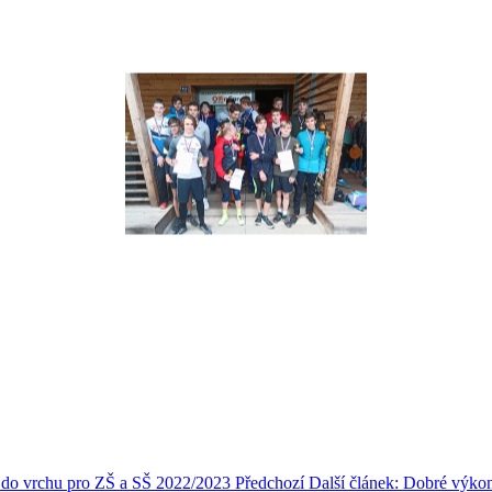
ka do vrchu pro ZŠ a SŠ 2022/2023
Předchozí
Další článek: Dobré výkon