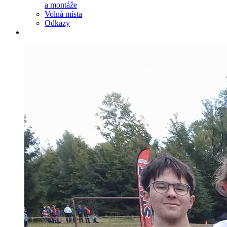
a montáže
Volná místa
Odkazy