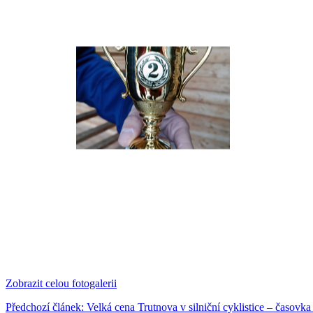
Zobrazit celou fotogalerii
Předchozí článek: Velká cena Trutnova v silniční cyklistice – časov