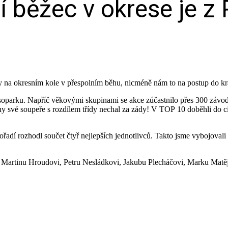
ní běžec v okrese je z
 na okresním kole v přespolním běhu, nicméně nám to na postup do kraj
soparku. Napříč věkovými skupinami se akce zúčastnilo přes 300 závodn
své soupeře s rozdílem třídy nechal za zády! V TOP 10 doběhli do cí
í rozhodl součet čtyř nejlepších jednotlivců. Takto jsme vybojovali kr
Martinu Hroudovi, Petru Nesládkovi, Jakubu Plecháčovi, Marku Matěj