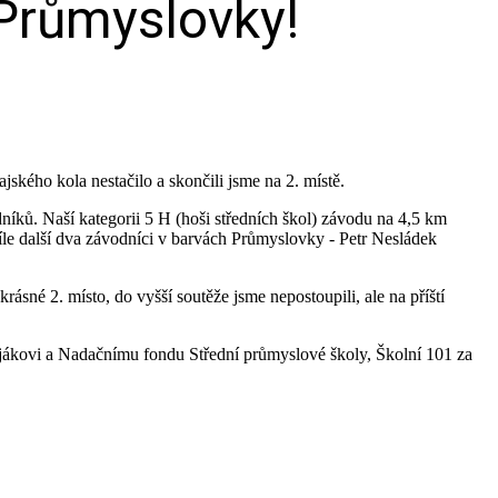
 Průmyslovky!
ského kola nestačilo a skončili jsme na 2. místě.
íků. Naší kategorii 5 H (hoši středních škol) závodu na 4,5 km
le další dva závodníci v barvách Průmyslovky - Petr Nesládek
ásné 2. místo, do vyšší soutěže jsme nepostoupili, ale na příští
ákovi a Nadačnímu fondu Střední průmyslové školy, Školní 101 za