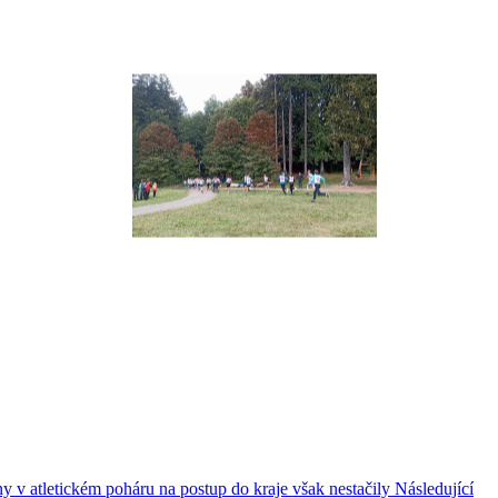
y v atletickém poháru na postup do kraje však nestačily
Následující