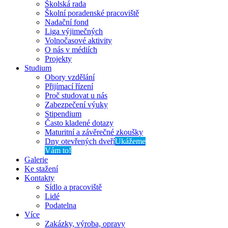
Školská rada
Školní poradenské pracoviště
Nadační fond
Liga výjimečných
Volnočasové aktivity
O nás v médiích
Projekty
Studium
Obory vzdělání
Přijímací řízení
Proč studovat u nás
Zabezpečení výuky
Stipendium
Často kladené dotazy
Maturitní a závěrečné zkoušky
Dny otevřených dveří
Ukážeme
Vám to!
Galerie
Ke stažení
Kontakty
Sídlo a pracoviště
Lidé
Podatelna
Více
Zakázky, výroba, opravy