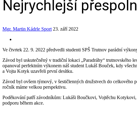
Nejrychlejší přespol
Mgr. Martin Kádrle
Sport
23. září 2022
Ve čtvrtek 22. 9. 2022 předvedli studenti SPŠ Trutnov parádní výkony
Závod byl uskutečněný v tradiční lokaci „Paradráhy“ trutnovského le
opanoval perfektním výkonem náš student Lukáš Bouček, kdy všechny 
a Vojta Kotyk uzavřeli první desítku.
Závod byl ovšem týmový, v šestičlenných družstvech do celkového pořad
ročník máme velkou perspektivu.
Poděkování patří závodníkům: Lukáši Boučkovi, Vojtěchu Kotykovi, 
podporu během akce.