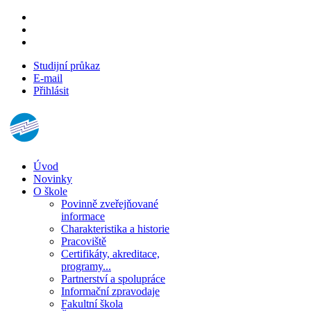
Studijní průkaz
E-mail
Přihlásit
Úvod
Novinky
O škole
Povinně zveřejňované
informace
Charakteristika a historie
Pracoviště
Certifikáty, akreditace,
programy...
Partnerství a spolupráce
Informační zpravodaje
Fakultní škola