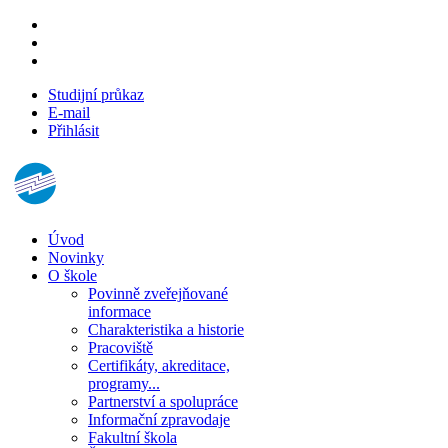
Studijní průkaz
E-mail
Přihlásit
Úvod
Novinky
O škole
Povinně zveřejňované
informace
Charakteristika a historie
Pracoviště
Certifikáty, akreditace,
programy...
Partnerství a spolupráce
Informační zpravodaje
Fakultní škola