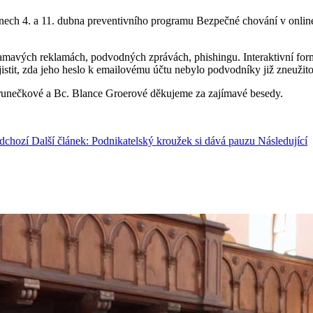
dnech 4. a 11. dubna preventivního programu Bezpečné chování v online 
avých reklamách, podvodných zprávách, phishingu. Interaktivní formou s
istit, zda jeho heslo k emailovému účtu nebylo podvodníky již zneužito
Trunečkové a Bc. Blance Groerové děkujeme za zajímavé besedy.
dchozí
Další článek: Podnikatelský kroužek si dává pauzu
Následující