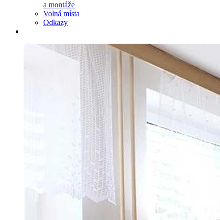
a montáže
Volná místa
Odkazy