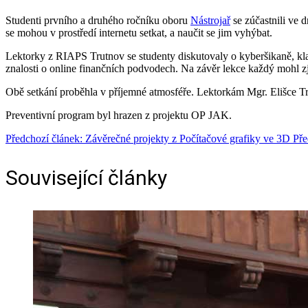
Studenti prvního a druhého ročníku oboru
Nástrojař
se zúčastnili ve 
se mohou v prostředí internetu setkat, a naučit se jim vyhýbat.
Lektorky z RIAPS Trutnov se studenty diskutovaly o kyberšikaně, klam
znalosti o online finančních podvodech. Na závěr lekce každý mohl zj
Obě setkání proběhla v příjemné atmosféře. Lektorkám Mgr. Elišce 
Preventivní program byl hrazen z projektu OP JAK.
Předchozí článek: Závěrečné projekty z Počítačové grafiky ve 3D
Pře
Související články