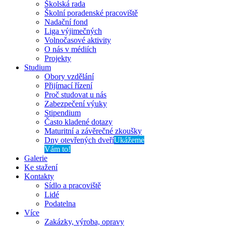
Školská rada
Školní poradenské pracoviště
Nadační fond
Liga výjimečných
Volnočasové aktivity
O nás v médiích
Projekty
Studium
Obory vzdělání
Přijímací řízení
Proč studovat u nás
Zabezpečení výuky
Stipendium
Často kladené dotazy
Maturitní a závěrečné zkoušky
Dny otevřených dveří
Ukážeme
Vám to!
Galerie
Ke stažení
Kontakty
Sídlo a pracoviště
Lidé
Podatelna
Více
Zakázky, výroba, opravy