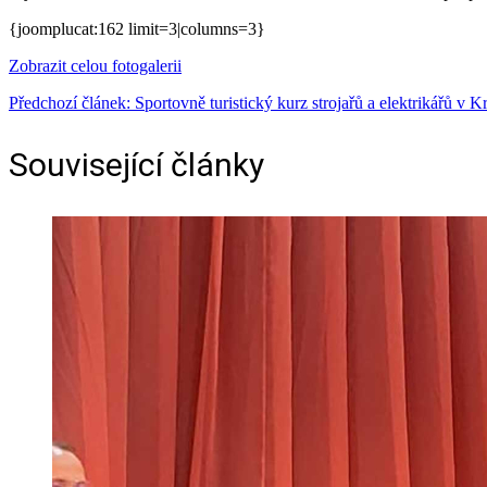
{joomplucat:162 limit=3|columns=3}
Zobrazit celou fotogalerii
Předchozí článek: Sportovně turistický kurz strojařů a elektrikářů v 
Související články