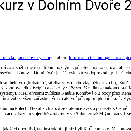
ý kurz v Dolním Dvoře
tronické počítačové systémy
a oboru
Informační technologie a manag
a místo a zpět jsme řešili třemi možnými způsoby – na kolech, autobus
rosečné – Lánov – Dolní Dvůr jen 12 cyklistů za doprovodu p. K. Čich
lesní běh, vrh „kohátem“, střelba ze vzduchovky, běh do vrchu, „šnečí“ 
jlepší sportovci dle disciplín a celkový vítěz soutěže. Jím se nakonec 
 systémy). Mezi dívkami zvítězila Natálie Konířová o 2 body před Ren
lín a vůbec všem zúčastněným za aktivní přístup při plnění úkolů. Výsl
zdům na kolech. Několik chlapců se dokonce svezlo při cestě k Černé hoře
 relaxace v bazénu vojenské zotavovny ve Špindlerově Mlýnu, nácvik s
jak žáci obou tříd, tak instruktoři, jimiž byli K. Čichovský, M. Jonová