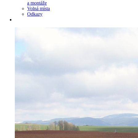
a montáže
Volná místa
Odkazy