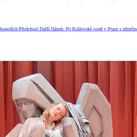
Krkonoších
Předchozí
Další článek: Po Královské cestě v Praze s němči