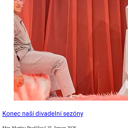
Konec naší divadelní sezóny
Mgr. Martina Pradáčová
25. červen 2026