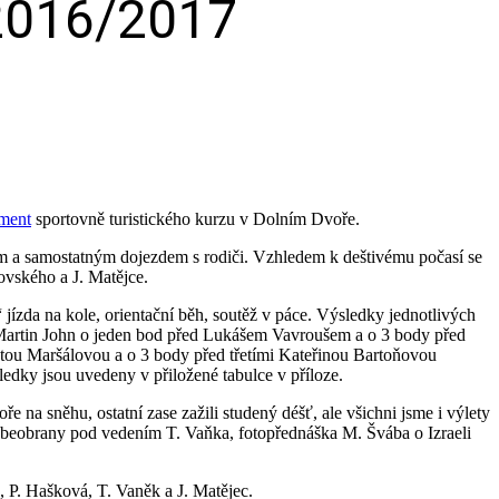
 2016/2017
ement
sportovně turistického kurzu v Dolním Dvoře.
em a samostatným dojezdem s rodiči. Vzhledem k deštivému počasí se
ovského a J. Matějce.
jízda na kole, orientační běh, soutěž v páce. Výsledky jednotlivých
stal Martin John o jeden bod před Lukášem Vavroušem a o 3 body před
atou Maršálovou a o 3 body před třetími Kateřinou Bartoňovou
edky jsou uvedeny v přiložené tabulce v příloze.
 na sněhu, ostatní zase zažili studený déšť, ale všichni jsme i výlety
ebeobrany pod vedením T. Vaňka, fotopřednáška M. Švába o Izraeli
, P. Hašková, T. Vaněk a J. Matějec.