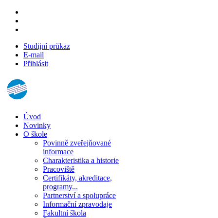
Studijní průkaz
E-mail
Přihlásit
Úvod
Novinky
O škole
Povinně zveřejňované
informace
Charakteristika a historie
Pracoviště
Certifikáty, akreditace,
programy...
Partnerství a spolupráce
Informační zpravodaje
Fakultní škola