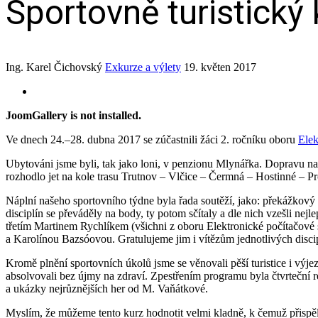
Sportovně turistick
Ing. Karel Čichovský
Exkurze a výlety
19. květen 2017
JoomGallery is not installed.
Ve dnech 24.–28. dubna 2017 se zúčastnili žáci 2. ročníku oboru
Elek
Ubytováni jsme byli, tak jako loni, v penzionu Mlynářka. Dopravu n
rozhodlo jet na kole trasu Trutnov – Vlčice – Čermná – Hostinné – P
Náplní našeho sportovního týdne byla řada soutěží, jako: překážkový 
disciplín se převáděly na body, ty potom sčítaly a dle nich vzešli ne
třetím Martinem Rychlíkem (všichni z oboru Elektronické počítačové
a Karolínou Bazsóovou. Gratulujeme jim i vítězům jednotlivých discip
Kromě plnění sportovních úkolů jsme se věnovali pěší turistice i výje
absolvovali bez újmy na zdraví. Zpestřením programu byla čtvrteční
a ukázky nejrůznějších her od M. Vaňátkové.
Myslím, že můžeme tento kurz hodnotit velmi kladně, k čemuž přispěli 