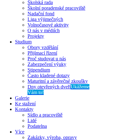
Školská rada
Školní poradenské pracoviště
Nadační fond
Liga výjimečných
Volnočasové aktivity
O nás v médiích
Projekty
Studium
Obory vzdělání
Přijímací řízení
Proč studovat u nás
Zabezpečení výuky
Stipendium
Často kladené dotazy
Maturitní a závěrečné zkoušky
Dny otevřených dveří
Ukážeme
Vám to!
Galerie
Ke stažení
Kontakty
Sídlo a pracoviště
Lidé
Podatelna
Více
Zakázky, výroba, opravy