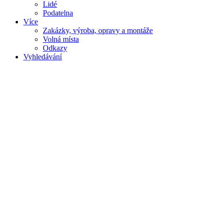
Lidé
Podatelna
Více
Zakázky, výroba, opravy a montáže
Volná místa
Odkazy
Vyhledávání