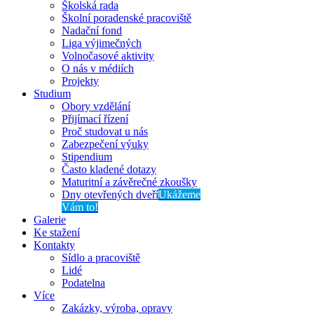
Školská rada
Školní poradenské pracoviště
Nadační fond
Liga výjimečných
Volnočasové aktivity
O nás v médiích
Projekty
Studium
Obory vzdělání
Přijímací řízení
Proč studovat u nás
Zabezpečení výuky
Stipendium
Často kladené dotazy
Maturitní a závěrečné zkoušky
Dny otevřených dveří
Ukážeme
Vám to!
Galerie
Ke stažení
Kontakty
Sídlo a pracoviště
Lidé
Podatelna
Více
Zakázky, výroba, opravy