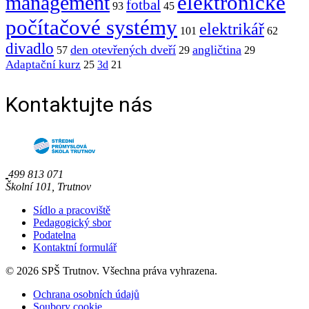
elektronické
management
fotbal
93
45
počítačové systémy
elektrikář
101
62
divadlo
den otevřených dveří
angličtina
57
29
29
Adaptační kurz
25
3d
21
Kontaktujte nás
499 813 071
Školní 101, Trutnov
Sídlo a pracoviště
Pedagogický sbor
Podatelna
Kontaktní formulář
© 2026 SPŠ Trutnov. Všechna práva vyhrazena.
Ochrana osobních údajů
Soubory cookie