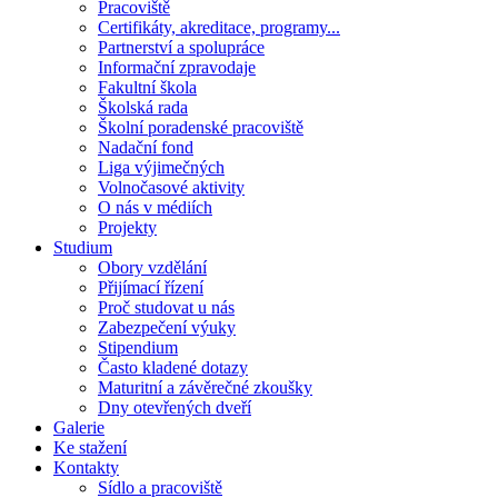
Pracoviště
Certifikáty, akreditace, programy...
Partnerství a spolupráce
Informační zpravodaje
Fakultní škola
Školská rada
Školní poradenské pracoviště
Nadační fond
Liga výjimečných
Volnočasové aktivity
O nás v médiích
Projekty
Studium
Obory vzdělání
Přijímací řízení
Proč studovat u nás
Zabezpečení výuky
Stipendium
Často kladené dotazy
Maturitní a závěrečné zkoušky
Dny otevřených dveří
Galerie
Ke stažení
Kontakty
Sídlo a pracoviště