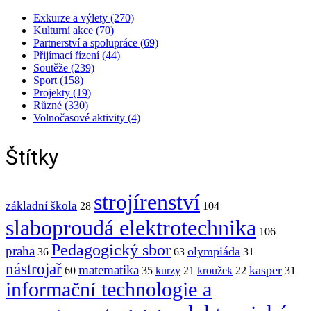
Exkurze a výlety (270)
Kulturní akce (70)
Partnerství a spolupráce (69)
Přijímací řízení (44)
Soutěže (239)
Sport (158)
Projekty (19)
Různé (330)
Volnočasové aktivity (4)
Štítky
strojírenství
základní škola
28
104
slaboproudá elektrotechnika
106
Pedagogický sbor
praha
olympiáda
36
63
31
nástrojař
matematika
kasper
60
35
kurzy
21
kroužek
22
31
informační technologie a