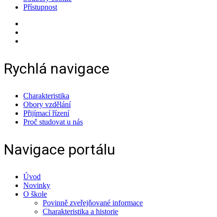
Přístupnost
Rychlá navigace
Charakteristika
Obory vzdělání
Přijímací řízení
Proč studovat u nás
Navigace portálu
Úvod
Novinky
O škole
Povinně zveřejňované informace
Charakteristika a historie