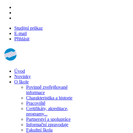
Studijní průkaz
E-mail
Přihlásit
Úvod
Novinky
O škole
Povinně zveřejňované
informace
Charakteristika a historie
Pracoviště
Certifikáty, akreditace,
programy...
Partnerství a spolupráce
Informační zpravodaje
Fakultní škola