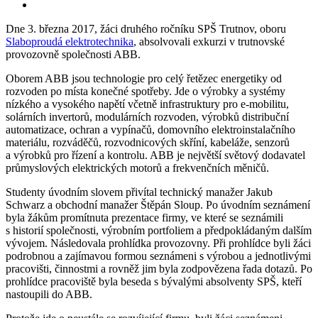
Dne 3. března 2017, žáci druhého ročníku SPŠ Trutnov, oboru
Slaboproudá elektrotechnika
, absolvovali exkurzi v trutnovské
provozovně společnosti ABB.
Oborem ABB jsou technologie pro celý řetězec energetiky od
rozvoden po místa konečné spotřeby. Jde o výrobky a systémy
nízkého a vysokého napětí včetně infrastruktury pro e‑mobilitu,
solárních invertorů, modulárních rozvoden, výrobků distribuční
automatizace, ochran a vypínačů, domovního elektroinstalačního
materiálu, rozváděčů, rozvodnicových skříní, kabeláže, senzorů
a výrobků pro řízení a kontrolu. ABB je největší světový dodavatel
průmyslových elektrických motorů a frekvenčních měničů.
Studenty úvodním slovem přivítal technický manažer Jakub
Schwarz a obchodní manažer Štěpán Sloup. Po úvodním seznámení
byla žákům promítnuta prezentace firmy, ve které se seznámili
s historií společnosti, výrobním portfoliem a předpokládaným dalším
vývojem. Následovala prohlídka provozovny. Při prohlídce byli žáci
podrobnou a zajímavou formou seznámeni s výrobou a jednotlivými
pracovišti, činnostmi a rovněž jim byla zodpovězena řada dotazů. Po
prohlídce pracoviště byla beseda s bývalými absolventy SPŠ, kteří
nastoupili do ABB.