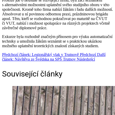
Protože jde o neustále se rozvíjející firmu, byli žáci seznámeni
s alternativními možnostmi uplatnění svého studijního oboru v této
společnosti. Kromě toho firma nabízí žákům i řadu dalších možností.
Absolvovat u ní povinnou odbornou praxi, prázdninovou brigádu
apod. Těm, kteří se rozhodnou pokračovat po maturitě na ČVUT
či VUT, nabízí i možnost spolupráce na různých projektech včetně
závěrečné diplomové práce.
Exkurze byla rozhodně značným přínosem pro výuku automatizační
techniky a umožnila žákům seznámit se s praktickou ukázkou
možného uplatnění teoretických znalostí získaných studiem.
Předchozí článek: Legionářský vlak v Trutnově
Předchozí
Další
článek: Návštěva ze Švédska na SPŠ Trutnov
Následující
Související články