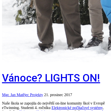
Vánoce? LIGHTS ON!
Mgr. Jan Matějec
Projekty
21. prosinec 2017
Naše škola se zapojila do největší on-line komunity škol v Evropě
eTwinning. Studenti 4. ročníku
Elektronické počítačové systémy
,