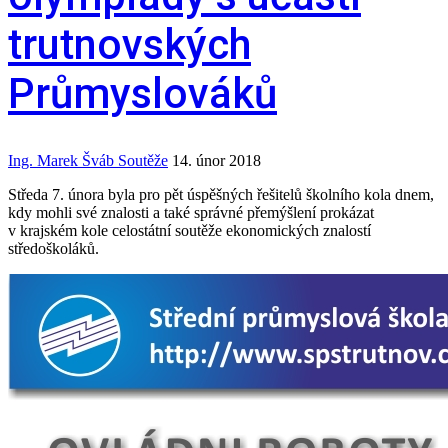
trutnovských
Průmyslováků
Ing. Marek Šváb
Soutěže
14. únor 2018
Středa 7. února byla pro pět úspěšných řešitelů školního kola dnem,
kdy mohli své znalosti a také správné přemýšlení prokázat
v krajském kole celostátní soutěže ekonomických znalostí
středoškoláků.