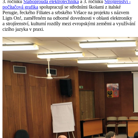
3. ročníku
Slaboproudá elektrotechnika
a 3. ročníku
Strojírenství -
počítačová grafika
spolupracují se středními školami z italské
Perugie, řeckého Filiates a srbského Vršace na projektu s názvem
Ligts On!, zaměřeném na odborné dovednosti v oblasti elektroniky
a strojírenství, kulturní rozdíly mezi evropskými zeměmi a využívání
cizího jazyka v praxi.