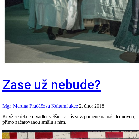
Zase už nebude?
Mgr. Martina Pradáčová
Kulturní akce
2. únor 2018
Když se řekne divadlo, většina z nás si vzpomene na naši lednovou,
přímo začarovanou smůlu s ním.