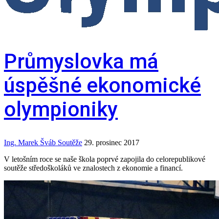
Průmyslovka má
úspěšné ekonomické
olympioniky
Ing. Marek Šváb
Soutěže
29. prosinec 2017
V letošním roce se naše škola poprvé zapojila do celorepublikové
soutěže středoškoláků ve znalostech z ekonomie a financí.