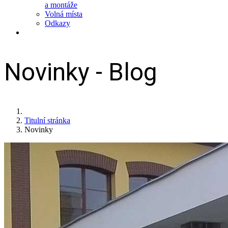
a montáže
Volná místa
Odkazy
Novinky - Blog
Titulní stránka
Novinky