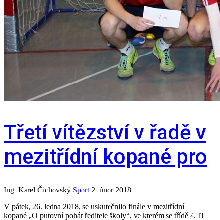
Třetí vítězství v řadě v
mezitřídní kopané pro
Ing. Karel Čichovský
Sport
2. únor 2018
V pátek, 26. ledna 2018, se uskutečnilo finále v mezitřídní
kopané „O putovní pohár ředitele školy“, ve kterém se třídě 4. IT