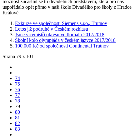
možnost zúčastnit se tří divadelních představení, která pro nás
uspořádalo opět přímo v naší škole Divadélko pro školy z Hradce
Králové.
Exkurze ve společnosti Siemens s.r.o., Trutnov
Letos již podruhé v Českém rozhlasu
Jsme vicemistři okresu ve florbalu 2017/2018
Školní kolo olympiáda v českém jazyce 2017/2018
100.000 Kč od společnosti Continental Trutnov
Strana 79 z 101
74
75
76
77
78
79
80
81
82
83