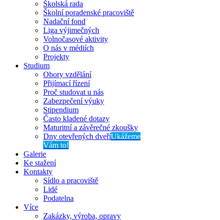
Školská rada
Školní poradenské pracoviště
Nadační fond
Liga výjimečných
Volnočasové aktivity
O nás v médiích
Projekty
Studium
Obory vzdělání
Přijímací řízení
Proč studovat u nás
Zabezpečení výuky
Stipendium
Často kladené dotazy
Maturitní a závěrečné zkoušky
Dny otevřených dveří
Ukážeme
Vám to!
Galerie
Ke stažení
Kontakty
Sídlo a pracoviště
Lidé
Podatelna
Více
Zakázky, výroba, opravy