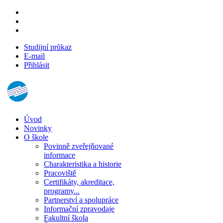
Studijní průkaz
E-mail
Přihlásit
Úvod
Novinky
O škole
Povinně zveřejňované
informace
Charakteristika a historie
Pracoviště
Certifikáty, akreditace,
programy...
Partnerství a spolupráce
Informační zpravodaje
Fakultní škola