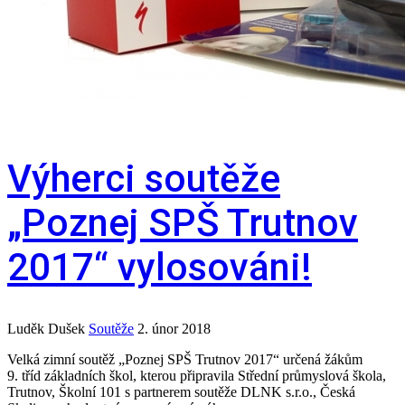
Výherci soutěže
„Poznej SPŠ Trutnov
2017“ vylosováni!
Luděk Dušek
Soutěže
2. únor 2018
Velká zimní soutěž „Poznej SPŠ Trutnov 2017“ určená žákům
9. tříd základních škol, kterou připravila Střední průmyslová škola,
Trutnov, Školní 101 s partnerem soutěže DLNK s.r.o., Česká