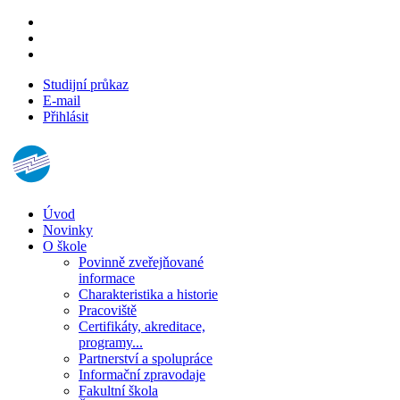
Studijní průkaz
E-mail
Přihlásit
Úvod
Novinky
O škole
Povinně zveřejňované
informace
Charakteristika a historie
Pracoviště
Certifikáty, akreditace,
programy...
Partnerství a spolupráce
Informační zpravodaje
Fakultní škola