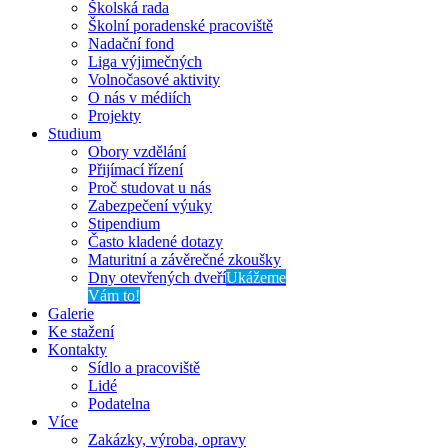
Školská rada
Školní poradenské pracoviště
Nadační fond
Liga výjimečných
Volnočasové aktivity
O nás v médiích
Projekty
Studium
Obory vzdělání
Přijímací řízení
Proč studovat u nás
Zabezpečení výuky
Stipendium
Často kladené dotazy
Maturitní a závěrečné zkoušky
Dny otevřených dveří
Ukážeme
Vám to!
Galerie
Ke stažení
Kontakty
Sídlo a pracoviště
Lidé
Podatelna
Více
Zakázky, výroba, opravy