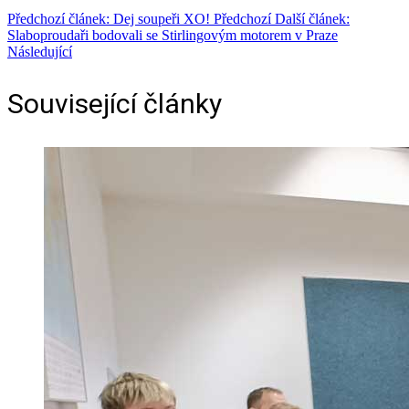
Předchozí článek: Dej soupeři XO!
Předchozí
Další článek:
Slaboproudaři bodovali se Stirlingovým motorem v Praze
Následující
Související články