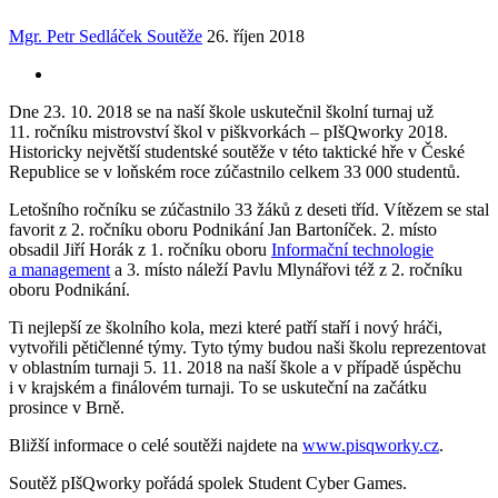
Mgr. Petr Sedláček
Soutěže
26. říjen 2018
Dne 23. 10. 2018 se na naší škole uskutečnil školní turnaj už
11. ročníku mistrovství škol v piškvorkách – pIšQworky 2018.
Historicky největší studentské soutěže v této taktické hře v České
Republice se v loňském roce zúčastnilo celkem 33 000 studentů.
Letošního ročníku se zúčastnilo 33 žáků z deseti tříd. Vítězem se stal
favorit z 2. ročníku oboru Podnikání Jan Bartoníček. 2. místo
obsadil Jiří Horák z 1. ročníku oboru
Informační technologie
a management
a 3. místo náleží Pavlu Mlynářovi též z 2. ročníku
oboru Podnikání.
Ti nejlepší ze školního kola, mezi které patří staří i nový hráči,
vytvořili pětičlenné týmy. Tyto týmy budou naši školu reprezentovat
v oblastním turnaji 5. 11. 2018 na naší škole a v případě úspěchu
i v krajském a finálovém turnaji. To se uskuteční na začátku
prosince v Brně.
Bližší informace o celé soutěži najdete na
www.pisqworky.cz
.
Soutěž pIšQworky pořádá spolek Student Cyber Games.