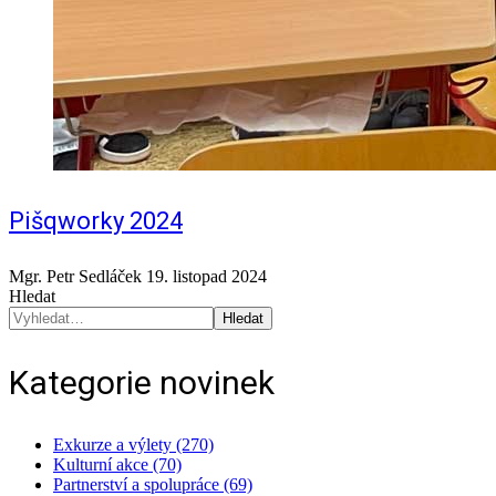
Pišqworky 2024
Mgr. Petr Sedláček
19. listopad 2024
Hledat
Hledat
Kategorie novinek
Exkurze a výlety (270)
Kulturní akce (70)
Partnerství a spolupráce (69)