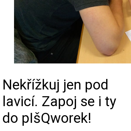
Nekřížkuj jen pod
lavicí. Zapoj se i ty
do pIšQworek!