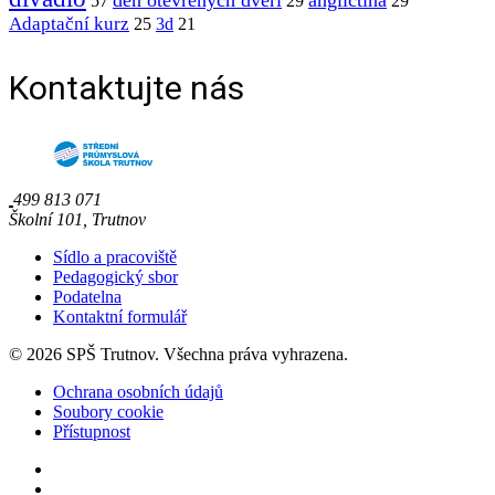
den otevřených dveří
angličtina
57
29
29
Adaptační kurz
25
3d
21
Kontaktujte nás
499 813 071
Školní 101, Trutnov
Sídlo a pracoviště
Pedagogický sbor
Podatelna
Kontaktní formulář
© 2026 SPŠ Trutnov. Všechna práva vyhrazena.
Ochrana osobních údajů
Soubory cookie
Přístupnost