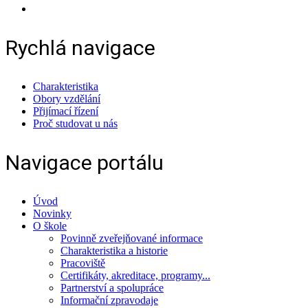
Rychlá navigace
Charakteristika
Obory vzdělání
Přijímací řízení
Proč studovat u nás
Navigace portálu
Úvod
Novinky
O škole
Povinně zveřejňované informace
Charakteristika a historie
Pracoviště
Certifikáty, akreditace, programy...
Partnerství a spolupráce
Informační zpravodaje