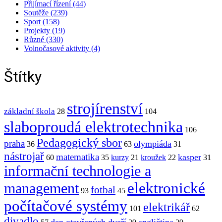
Přijímací řízení (44)
Soutěže (239)
Sport (158)
Projekty (19)
Různé (330)
Volnočasové aktivity (4)
Štítky
strojírenství
základní škola
28
104
slaboproudá elektrotechnika
106
Pedagogický sbor
praha
olympiáda
36
63
31
nástrojař
matematika
kasper
60
35
kurzy
21
kroužek
22
31
informační technologie a
elektronické
management
fotbal
93
45
počítačové systémy
elektrikář
101
62
divadlo