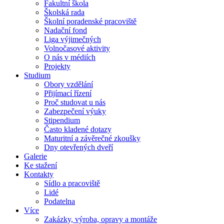
Fakultní škola
Školská rada
Školní poradenské pracoviště
Nadační fond
Liga výjimečných
Volnočasové aktivity
O nás v médiích
Projekty
Studium
Obory vzdělání
Přijímací řízení
Proč studovat u nás
Zabezpečení výuky
Stipendium
Často kladené dotazy
Maturitní a závěrečné zkoušky
Dny otevřených dveří
Galerie
Ke stažení
Kontakty
Sídlo a pracoviště
Lidé
Podatelna
Více
Zakázky, výroba, opravy a montáže