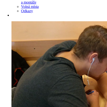
a montáže
Volná místa
Odkazy