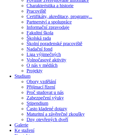
Povinně zveřejňované informace
Charakteristika a historie
Pracoviště
Certifikáty, akreditace, programy...
Partnerství a spolupráce
Informační zpravodaje
Fakultní škola
Školská rada
Školní poradenské pracoviště
Nadační fond
Liga výjimečných
Volnočasové aktivity
O nás v médiích
Projekty
Studium
Obory vzdělání
Přijímací řízení
Proč studovat u nás
Zabezpečení výuky
Stipendium
Často kladené dotazy
Maturitní a závěrečné zkoušky
Dny otevřených dveří
Galerie
Ke stažení