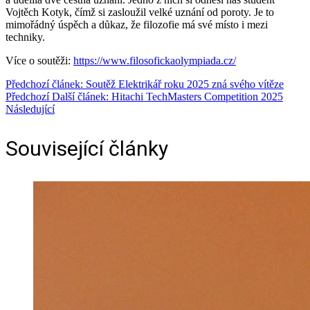
Vojtěch Kotyk, čímž si zasloužil velké uznání od poroty. Je to
mimořádný úspěch a důkaz, že filozofie má své místo i mezi
techniky.
Více o soutěži:
https://www.filosofickaolympiada.cz/
Předchozí článek: Soutěž Elektrikář roku 2025 zná svého vítěze
Předchozí
Další článek: Hitachi TechMasters Competition 2025
Následující
Související články