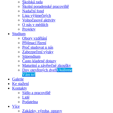
Školská rada
Školní poradenské pracoviště
Nadační fond
Liga výjimečných
Volnočasové aktivity
O nás v médiích
Projekty
Studium
Obory vzdělání
Přijímací řízení
Proč studovat u nás
Zabezpečení výuky
Stipendium
Často kladené dotazy
Maturitní a závěrečné zkoušky
Dny otevřených dveří
Ukážeme
Vám to!
Galerie
Ke stažení
Kontakty
Sídlo a pracoviště
Lidé
Podatelna
Více
Zakázky, výroba, opravy