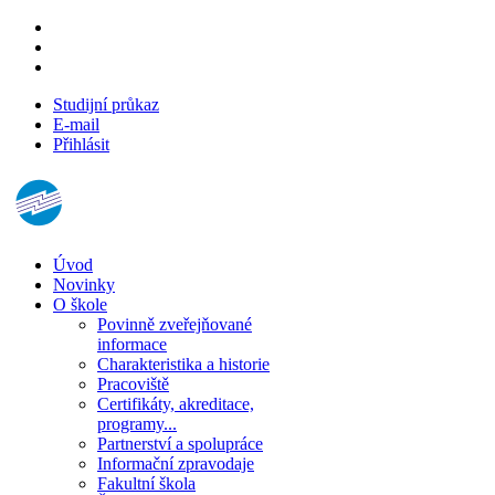
Studijní průkaz
E-mail
Přihlásit
Úvod
Novinky
O škole
Povinně zveřejňované
informace
Charakteristika a historie
Pracoviště
Certifikáty, akreditace,
programy...
Partnerství a spolupráce
Informační zpravodaje
Fakultní škola