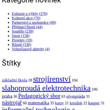
Exkurze a výlety (270)
Kulturní akce (70)
Partnerství a spolupráce (69)
Přijímací řízení (44)
Soutěže (239)
Sport (158)
Projekty (19)
Různé (330)
Volnočasové aktivity (4)
Štítky
strojírenství
základní škola
28
104
slaboproudá elektrotechnika
106
Pedagogický sbor
praha
olympiáda
36
63
31
nástrojař
matematika
kasper
60
35
kurzy
21
kroužek
22
31
informační technologie a