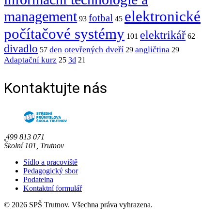
elektronické
management
fotbal
93
45
počítačové systémy
elektrikář
101
62
divadlo
den otevřených dveří
angličtina
57
29
29
Adaptační kurz
25
3d
21
Kontaktujte nás
499 813 071
Školní 101, Trutnov
Sídlo a pracoviště
Pedagogický sbor
Podatelna
Kontaktní formulář
© 2026 SPŠ Trutnov. Všechna práva vyhrazena.