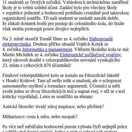
11 studentů ze čtvrtých ročníků. Vzhledem k technickému zaměření
školy je to velmi solidní účast. Zadání bylo pro všechny školy
v republice jednotné a hodnocení probíhalo centrálně pod taktovkou
organizátorů soutěže. Tři naši studenti se umístili natolik dobře,
že získali dostatek bodů pro postup do celostátního kola, do finále
však mohla postoupit pouze dvojice nejlepších.
Na 3. místě skončil Tomáš Illner ze 4. ročníku
Slaboproudá
elektrotechnika
. Druhou příčku obsadil Vojtěch Kotyk ze
4. ročníku
Informatika a management
. Vítězem školního kola se stal
Martin Michálek ze 4. ročníku
Elektronické počítačové systémy
,
který zároveň dosáhl v celorepublikovém srovnání vynikajícího
23. místa z celkových 870 účastníků!
Finálové celorepublikové kolo se konalo na Filozofické fakultě
v Hradci Králové. Tam už nešlo tolik o znalosti, ale o schopnost
samostatného myšlení a formulace argumentů. Účastníci si měli
zvolit jednu ze dvou filozofických tezí a napsat esej, v níž se s tezí
kriticky vypořádají. Letos se soutěžilo na témata:
Antická filosofie: trvalý zdroj inspirace, nebo přežitek?
Militarizace: cesta k míru, nebo naopak?
Po více než měsíčním hodnocení porota vybrala čtyři nejlepší práce
a udělila dvě čestná uznání. Jedno z nich si odnesl náš student