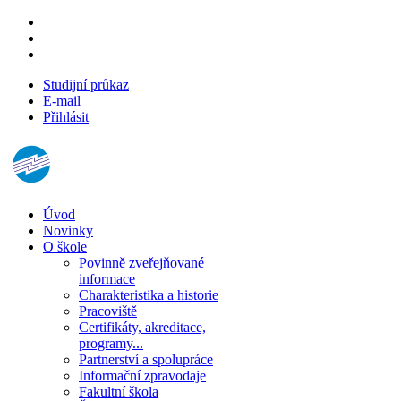
Studijní průkaz
E-mail
Přihlásit
Úvod
Novinky
O škole
Povinně zveřejňované
informace
Charakteristika a historie
Pracoviště
Certifikáty, akreditace,
programy...
Partnerství a spolupráce
Informační zpravodaje
Fakultní škola