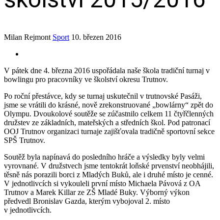
Milan Rejmont
Sport
10. březen 2016
V pátek dne 4. března 2016 uspořádala naše škola tradiční turnaj v
bowlingu pro pracovníky ve školství okresu Trutnov.
Po roční přestávce, kdy se turnaj uskutečnil v trutnovské Pasáži,
jsme se vrátili do krásné, nově zrekonstruované „bowlárny“ zpět do
Olympu. Dvoukolové soutěže se zúčastnilo celkem 11 čtyřčlenných
družstev ze základních, mateřských a středních škol. Pod patronací
OOJ Trutnov organizaci turnaje zajišťovala tradičně sportovní sekce
SPŠ Trutnov.
Soutěž byla napínavá do posledního hráče a výsledky byly velmi
vyrovnané. V družstvech jsme tentokrát loňské prvenství neobhájili,
těsně nás porazili borci z Mladých Buků, ale i druhé místo je cenné.
V jednotlivcích si vykouleli první místo Michaela Pávová z OA
Trutnov a Marek Killar ze ZŠ Mladé Buky. Výborný výkon
předvedl Bronislav Gazda, kterým vybojoval 2. místo
v jednotlivcích.