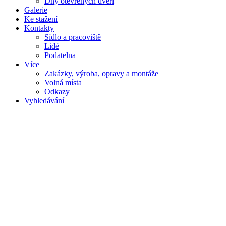
Dny otevřených dveří
Galerie
Ke stažení
Kontakty
Sídlo a pracoviště
Lidé
Podatelna
Více
Zakázky, výroba, opravy a montáže
Volná místa
Odkazy
Vyhledávání