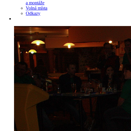
a montáže
Volná místa
Odkazy