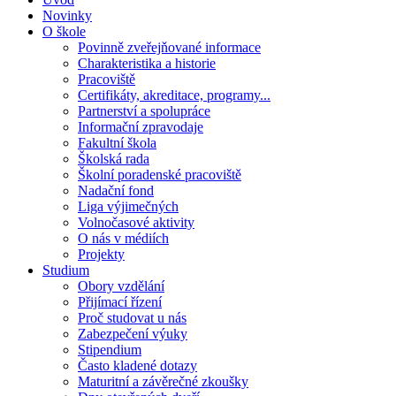
Novinky
O škole
Povinně zveřejňované informace
Charakteristika a historie
Pracoviště
Certifikáty, akreditace, programy...
Partnerství a spolupráce
Informační zpravodaje
Fakultní škola
Školská rada
Školní poradenské pracoviště
Nadační fond
Liga výjimečných
Volnočasové aktivity
O nás v médiích
Projekty
Studium
Obory vzdělání
Přijímací řízení
Proč studovat u nás
Zabezpečení výuky
Stipendium
Často kladené dotazy
Maturitní a závěrečné zkoušky