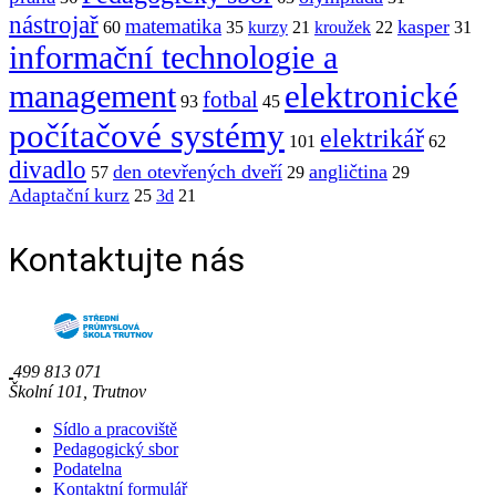
nástrojař
matematika
kasper
60
35
kurzy
21
kroužek
22
31
informační technologie a
elektronické
management
fotbal
93
45
počítačové systémy
elektrikář
101
62
divadlo
den otevřených dveří
angličtina
57
29
29
Adaptační kurz
25
3d
21
Kontaktujte nás
499 813 071
Školní 101, Trutnov
Sídlo a pracoviště
Pedagogický sbor
Podatelna
Kontaktní formulář