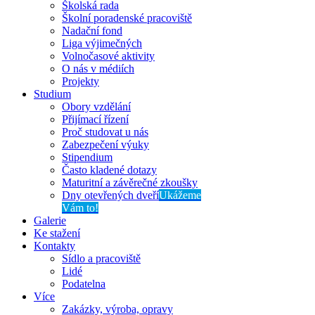
Školská rada
Školní poradenské pracoviště
Nadační fond
Liga výjimečných
Volnočasové aktivity
O nás v médiích
Projekty
Studium
Obory vzdělání
Přijímací řízení
Proč studovat u nás
Zabezpečení výuky
Stipendium
Často kladené dotazy
Maturitní a závěrečné zkoušky
Dny otevřených dveří
Ukážeme
Vám to!
Galerie
Ke stažení
Kontakty
Sídlo a pracoviště
Lidé
Podatelna
Více
Zakázky, výroba, opravy