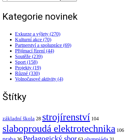
Kategorie novinek
Exkurze a výlety (270)
Kulturní akce (70)
Partnerství a spolupráce (69)
Přijímací řízení (44)
Soutěže (239)
Sport (158)
Projekty (19)
Různé (330)
Volnočasové aktivity (4)
Štítky
strojírenství
základní škola
28
104
slaboproudá elektrotechnika
106
Pedagogický sbor
praha
olympiáda
36
63
31