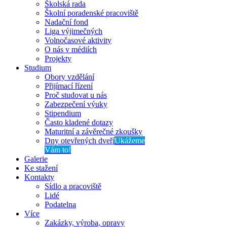
Školská rada
Školní poradenské pracoviště
Nadační fond
Liga výjimečných
Volnočasové aktivity
O nás v médiích
Projekty
Studium
Obory vzdělání
Přijímací řízení
Proč studovat u nás
Zabezpečení výuky
Stipendium
Často kladené dotazy
Maturitní a závěrečné zkoušky
Dny otevřených dveří
Ukážeme
Vám to!
Galerie
Ke stažení
Kontakty
Sídlo a pracoviště
Lidé
Podatelna
Více
Zakázky, výroba, opravy