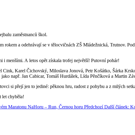
ejbalu zaměstnanců škol.
aždým rokem a odehrávají se v tělocvičnách ZŠ Mládežnická, Trutnov. Po
i menšími. A letos opět získala trofej největší! Putovní pohár!
Pavel Cink, Karel Čichovský, Miloslava Jonová, Petr Košátko, Šárka Krsk
, jako např. Jan Cabicar, Tomáš Hurdálek, Lída Pěnčíková a Martin Záv
ovci si přejí jen to jediné: pěknou hru, radost z pohybu a z milých setk
 let chyběla!
movém Maratonu NaHoru – Run, Černou horu
Předchozí
Další článek: K