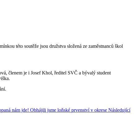
dmínkou této soutěže jsou družstva složená ze zaměstnanců škol
ová, členem je i Josef Khol, ředitel SVČ a bývalý student
iška.
ání.
opaná nám jde! Obhájili jsme loňské prvenství v okrese
Následující