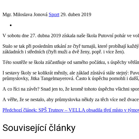
Mgr. Miloslava Jonová
Sport
29. duben 2019
V sobotu dne 27. dubna 2019 získala naše škola Putovní pohár ve vol
Stalo se tak při posledním utkání ze čtyř turnajů, které probíhají k
základních i středních (čtyři muži a dvě ženy, popř. i více žen).
Této soutěže se škola zúčastňuje od samého počátku, s úspěchy většími 
I sestavy školy se kolikrát měnily, ale základ zůstává stále stejný: 
průmyslovky, Jitka Tangelmayerová. Často k úspěchu pomohli i další
A co říci na závěr? Snad jen to, že kromě tohoto úspěchu všichni sport
A věřte, že se nestalo, aby průmyslovka někdy za těch více než dvacet
Předchozí článek: SPŠ Trutnov – VELLA obsadila třetí místo v tý
Související články