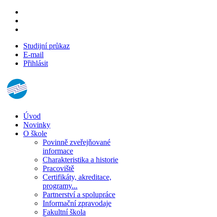
Studijní průkaz
E-mail
Přihlásit
Úvod
Novinky
O škole
Povinně zveřejňované
informace
Charakteristika a historie
Pracoviště
Certifikáty, akreditace,
programy...
Partnerství a spolupráce
Informační zpravodaje
Fakultní škola