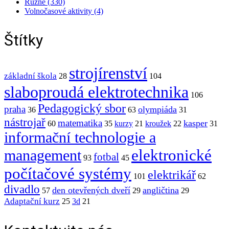
Různé (330)
Volnočasové aktivity (4)
Štítky
strojírenství
základní škola
28
104
slaboproudá elektrotechnika
106
Pedagogický sbor
praha
olympiáda
36
63
31
nástrojař
matematika
kasper
60
35
kurzy
21
kroužek
22
31
informační technologie a
elektronické
management
fotbal
93
45
počítačové systémy
elektrikář
101
62
divadlo
den otevřených dveří
angličtina
57
29
29
Adaptační kurz
25
3d
21