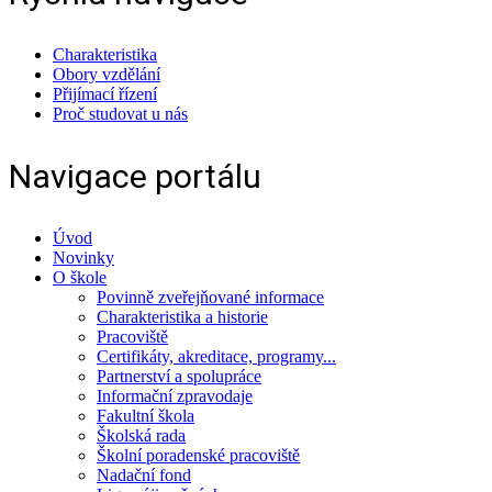
Charakteristika
Obory vzdělání
Přijímací řízení
Proč studovat u nás
Navigace portálu
Úvod
Novinky
O škole
Povinně zveřejňované informace
Charakteristika a historie
Pracoviště
Certifikáty, akreditace, programy...
Partnerství a spolupráce
Informační zpravodaje
Fakultní škola
Školská rada
Školní poradenské pracoviště
Nadační fond