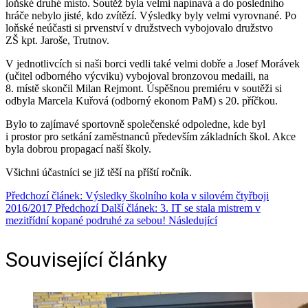
loňské druhé místo. Soutěž byla velmi napínavá a do posledního
hráče nebylo jisté, kdo zvítězí. Výsledky byly velmi vyrovnané. Po
loňské neúčasti si prvenství v družstvech vybojovalo družstvo
ZŠ kpt. Jaroše, Trutnov.
V jednotlivcích si naši borci vedli také velmi dobře a Josef Morávek
(učitel odborného výcviku) vybojoval bronzovou medaili, na
8. místě skončil Milan Rejmont. Úspěšnou premiéru v soutěži si
odbyla Marcela Kuřová (odborný ekonom PaM) s 20. příčkou.
Bylo to zajímavé sportovně společenské odpoledne, kde byl
i prostor pro setkání zaměstnanců především základních škol. Akce
byla dobrou propagací naší školy.
Všichni účastníci se již těší na příští ročník.
Předchozí článek: Výsledky školního kola v silovém čtyřboji
2016/2017
Předchozí
Další článek: 3. IT se stala mistrem v
mezitřídní kopané podruhé za sebou!
Následující
Související články