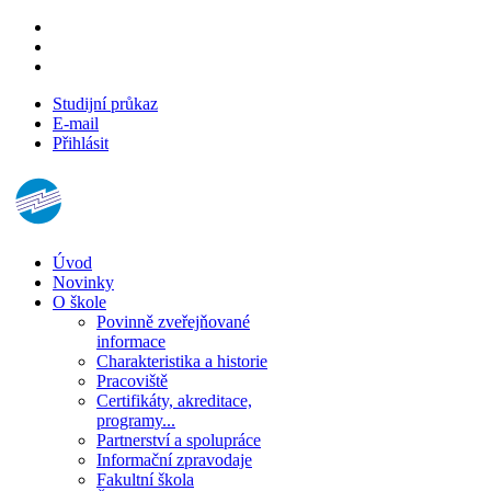
Studijní průkaz
E-mail
Přihlásit
Úvod
Novinky
O škole
Povinně zveřejňované
informace
Charakteristika a historie
Pracoviště
Certifikáty, akreditace,
programy...
Partnerství a spolupráce
Informační zpravodaje
Fakultní škola