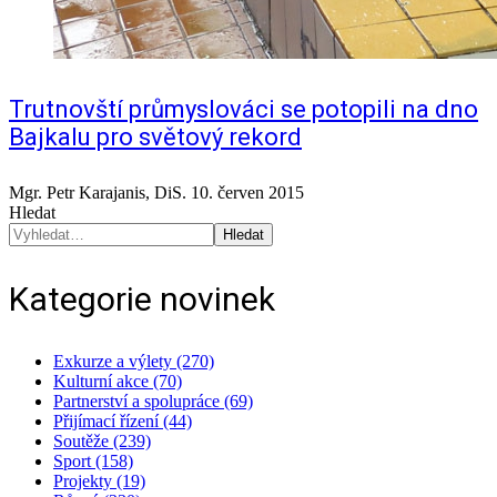
Trutnovští průmyslováci se potopili na dno
Bajkalu pro světový rekord
Mgr. Petr Karajanis, DiS.
10. červen 2015
Hledat
Hledat
Kategorie novinek
Exkurze a výlety (270)
Kulturní akce (70)
Partnerství a spolupráce (69)
Přijímací řízení (44)
Soutěže (239)
Sport (158)
Projekty (19)