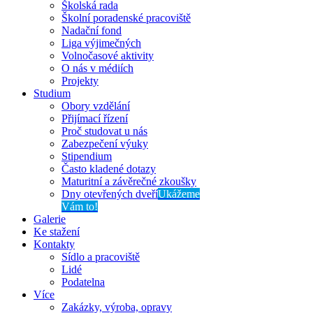
Školská rada
Školní poradenské pracoviště
Nadační fond
Liga výjimečných
Volnočasové aktivity
O nás v médiích
Projekty
Studium
Obory vzdělání
Přijímací řízení
Proč studovat u nás
Zabezpečení výuky
Stipendium
Často kladené dotazy
Maturitní a závěrečné zkoušky
Dny otevřených dveří
Ukážeme
Vám to!
Galerie
Ke stažení
Kontakty
Sídlo a pracoviště
Lidé
Podatelna
Více
Zakázky, výroba, opravy