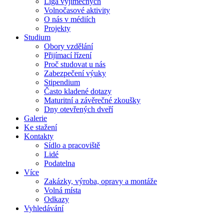
Liga výjimečných
Volnočasové aktivity
O nás v médiích
Projekty
Studium
Obory vzdělání
Přijímací řízení
Proč studovat u nás
Zabezpečení výuky
Stipendium
Často kladené dotazy
Maturitní a závěrečné zkoušky
Dny otevřených dveří
Galerie
Ke stažení
Kontakty
Sídlo a pracoviště
Lidé
Podatelna
Více
Zakázky, výroba, opravy a montáže
Volná místa
Odkazy
Vyhledávání