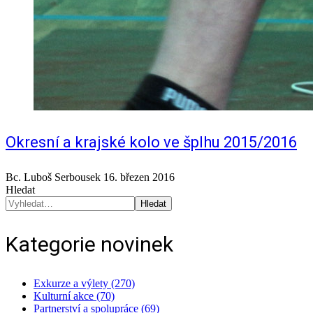
Okresní a krajské kolo ve šplhu 2015/2016
Bc. Luboš Serbousek
16. březen 2016
Hledat
Hledat
Kategorie novinek
Exkurze a výlety (270)
Kulturní akce (70)
Partnerství a spolupráce (69)