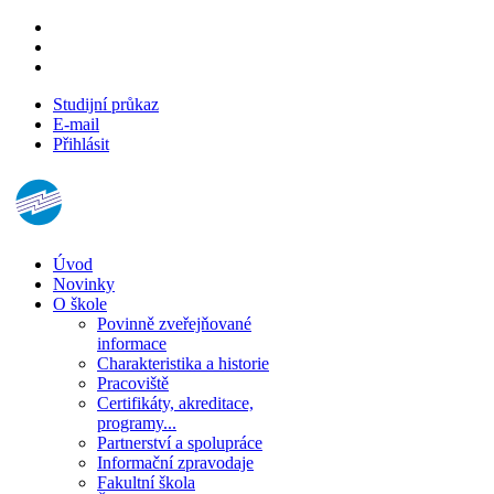
Studijní průkaz
E-mail
Přihlásit
Úvod
Novinky
O škole
Povinně zveřejňované
informace
Charakteristika a historie
Pracoviště
Certifikáty, akreditace,
programy...
Partnerství a spolupráce
Informační zpravodaje
Fakultní škola