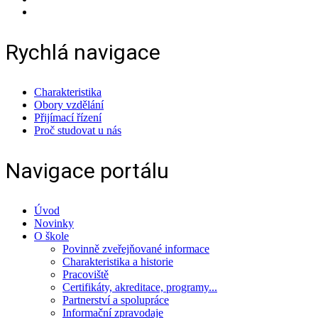
Rychlá navigace
Charakteristika
Obory vzdělání
Přijímací řízení
Proč studovat u nás
Navigace portálu
Úvod
Novinky
O škole
Povinně zveřejňované informace
Charakteristika a historie
Pracoviště
Certifikáty, akreditace, programy...
Partnerství a spolupráce
Informační zpravodaje