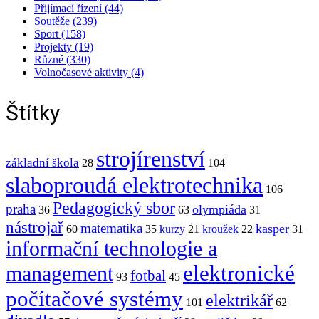
Přijímací řízení (44)
Soutěže (239)
Sport (158)
Projekty (19)
Různé (330)
Volnočasové aktivity (4)
Štítky
strojírenství
základní škola
28
104
slaboproudá elektrotechnika
106
Pedagogický sbor
praha
olympiáda
36
63
31
nástrojař
matematika
kasper
60
35
kurzy
21
kroužek
22
31
informační technologie a
elektronické
management
fotbal
93
45
počítačové systémy
elektrikář
101
62