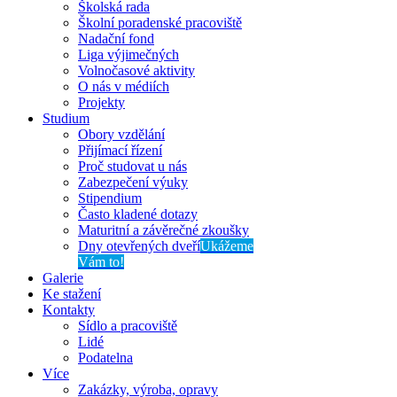
Školská rada
Školní poradenské pracoviště
Nadační fond
Liga výjimečných
Volnočasové aktivity
O nás v médiích
Projekty
Studium
Obory vzdělání
Přijímací řízení
Proč studovat u nás
Zabezpečení výuky
Stipendium
Často kladené dotazy
Maturitní a závěrečné zkoušky
Dny otevřených dveří
Ukážeme
Vám to!
Galerie
Ke stažení
Kontakty
Sídlo a pracoviště
Lidé
Podatelna
Více
Zakázky, výroba, opravy