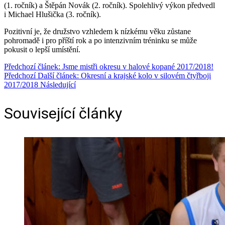
(1. ročník) a Štěpán Novák (2. ročník). Spolehlivý výkon předvedl
i Michael Hlušička (3. ročník).
Pozitivní je, že družstvo vzhledem k nízkému věku zůstane
pohromadě i pro příští rok a po intenzivním tréninku se může
pokusit o lepší umístění.
Předchozí článek: Jsme mistři okresu v halové kopané 2017/2018!
Předchozí
Další článek: Okresní a krajské kolo v silovém čtyřboji
2017/2018
Následující
Související články