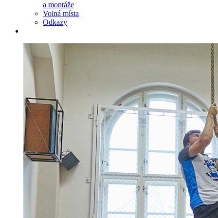
a montáže
Volná místa
Odkazy