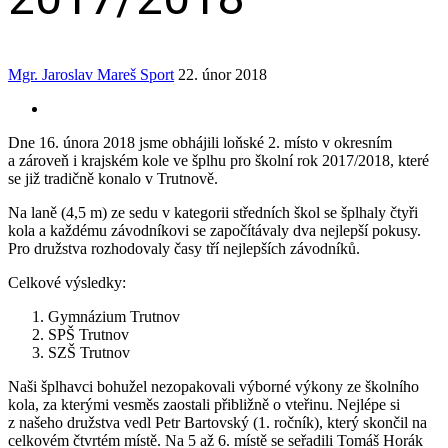
Mgr. Jaroslav Mareš
Sport
22. únor 2018
Dne 16. února 2018 jsme obhájili loňské 2. místo v okresním
a zároveň i krajském kole ve šplhu pro školní rok 2017/2018, které
se již tradičně konalo v Trutnově.
Na laně (4,5 m) ze sedu v kategorii středních škol se šplhaly čtyři
kola a každému závodníkovi se započítávaly dva nejlepší pokusy.
Pro družstva rozhodovaly časy tří nejlepších závodníků.
Celkové výsledky:
Gymnázium Trutnov
SPŠ Trutnov
SZŠ Trutnov
Naši šplhavci bohužel nezopakovali výborné výkony ze školního
kola, za kterými vesměs zaostali přibližně o vteřinu. Nejlépe si
z našeho družstva vedl Petr Bartovský (1. ročník), který skončil na
celkovém čtvrtém místě. Na 5 až 6. místě se seřadili Tomáš Horák