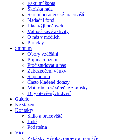
Fakultní škola
Školská rada
Školní poradenské pracoviště
Nadační fond
Liga výjimečných
Volnočasové aktivity
O nás v médiích
Projekty
Studium
Obory vzdělání
Přijímací řízení
Proč studovat u nás
Zabezpečení výuky
Stipendium
Často kladené dotazy
Maturitní a závěrečné zkoušky
Dny otevřených dveří
Galerie
Ke stažení
Kontakty
Sídlo a pracoviště
Lidé
Podatelna
Více
Zakázky, výroba, opravy a montáže