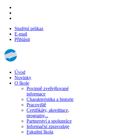
Studijní průkaz
E-mail
Přihlásit
Úvod
Novinky
O škole
Povinně zveřejňované
informace
Charakteristika a historie
Pracoviště
Certifikáty, akreditace,
programy...
Partnerství a spolupráce
Informační zpravodaje
Fakultní škola