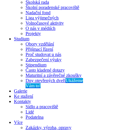
Školská rada
Školní poradenské pracoviště
Nadační fond
Liga výjimečných
Volnočasové aktivity
O nás v médiích
Projekty
Studium
Obory vzdělání
Přijímací řízení
Proč studovat u nás
Zabezpečení výuky
Stipendium
Často kladené dotazy
Maturitní a závěrečné zkoušky
Dny otevřených dveří
Ukážeme
Vám to!
Galerie
Ke stažení
Kontakty
Sídlo a pracoviště
Lidé
Podatelna
Více
Zakázky, výroba, opravy