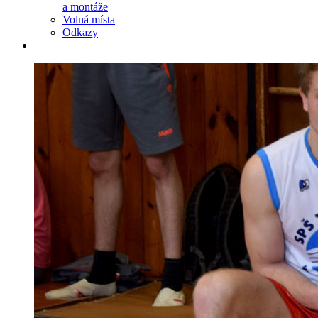
a montáže
Volná místa
Odkazy