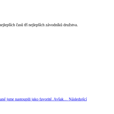
ejlepších časů tří nejlepších závodníků družstva.
pané jsme nastoupili jako favorité. Avšak…
Následující