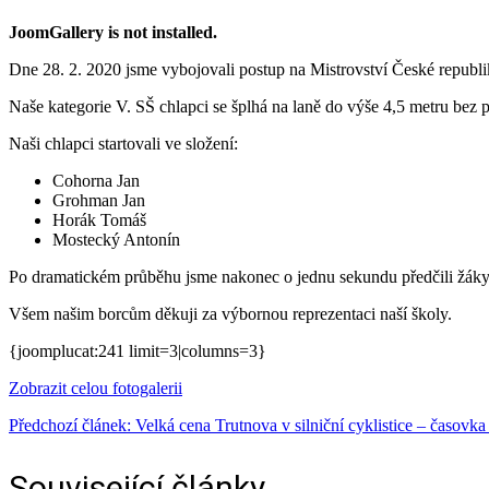
JoomGallery is not installed.
Dne 28. 2. 2020 jsme vybojovali postup na Mistrovství České republi
Naše kategorie V. SŠ chlapci se šplhá na laně do výše 4,5 metru bez př
Naši chlapci startovali ve složení:
Cohorna Jan
Grohman Jan
Horák Tomáš
Mostecký Antonín
Po dramatickém průběhu jsme nakonec o jednu sekundu předčili žáky
Všem našim borcům děkuji za výbornou reprezentaci naší školy.
{joomplucat:241 limit=3|columns=3}
Zobrazit celou fotogalerii
Předchozí článek: Velká cena Trutnova v silniční cyklistice – časovk
Související články