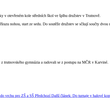
ky v otevřeném kole středních škol ve šplhu družstev v Trutnově.
írazu nohou, start ze sedu. Do soutěže družstev se sčítají součty dvou n
 z trutnovského gymnázia a radovali se z postupu na MČR v Karviné.
a do vrchu pro ZŠ a SŠ
Předchozí
Další článek: Do turnaje v halové ko