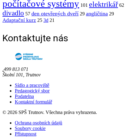
počítačové systémy
elektrikář
101
62
divadlo
den otevřených dveří
angličtina
57
29
29
Adaptační kurz
25
3d
21
Kontaktujte nás
499 813 071
Školní 101, Trutnov
Sídlo a pracoviště
Pedagogický sbor
Podatelna
Kontaktní formulář
© 2026 SPŠ Trutnov. Všechna práva vyhrazena.
Ochrana osobních údajů
Soubory cookie
Přístupnost