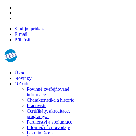
Studijní průkaz
E-mail
Přihlásit
Úvod
Novinky
O škole
Povinně zveřejňované
informace
Charakteristika a historie
Pracoviště
Certifikáty, akreditace,
programy...
Partnerství a spolupráce
Informační zpravodaje
Fakultní škola