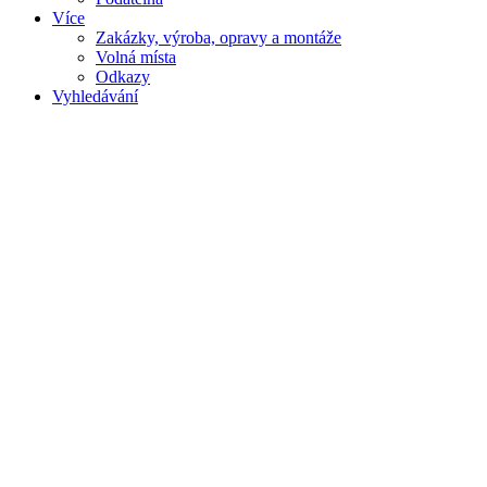
Více
Zakázky, výroba, opravy a montáže
Volná místa
Odkazy
Vyhledávání