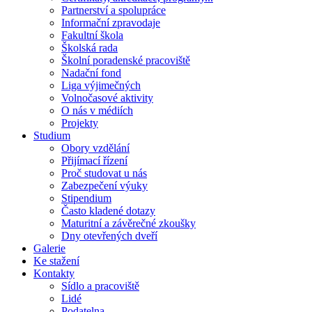
Partnerství a spolupráce
Informační zpravodaje
Fakultní škola
Školská rada
Školní poradenské pracoviště
Nadační fond
Liga výjimečných
Volnočasové aktivity
O nás v médiích
Projekty
Studium
Obory vzdělání
Přijímací řízení
Proč studovat u nás
Zabezpečení výuky
Stipendium
Často kladené dotazy
Maturitní a závěrečné zkoušky
Dny otevřených dveří
Galerie
Ke stažení
Kontakty
Sídlo a pracoviště
Lidé
Podatelna