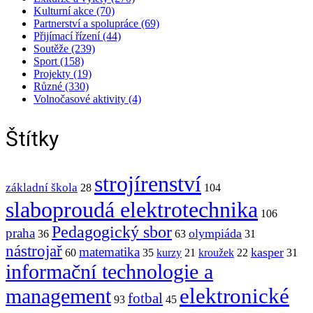
Kulturní akce (70)
Partnerství a spolupráce (69)
Přijímací řízení (44)
Soutěže (239)
Sport (158)
Projekty (19)
Různé (330)
Volnočasové aktivity (4)
Štítky
strojírenství
základní škola
28
104
slaboproudá elektrotechnika
106
Pedagogický sbor
praha
olympiáda
36
63
31
nástrojař
matematika
kasper
60
35
kurzy
21
kroužek
22
31
informační technologie a
elektronické
management
fotbal
93
45