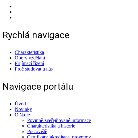
Rychlá navigace
Charakteristika
Obory vzdělání
Přijímací řízení
Proč studovat u nás
Navigace portálu
Úvod
Novinky
O škole
Povinně zveřejňované informace
Charakteristika a historie
Pracoviště
Certifikáty, akreditace, programy...