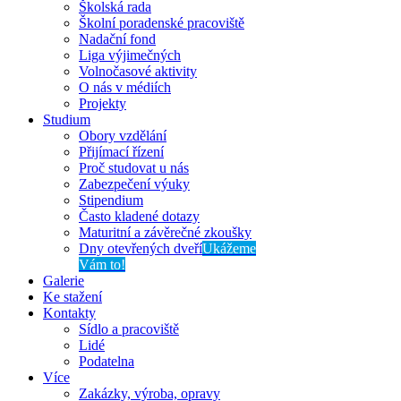
Školská rada
Školní poradenské pracoviště
Nadační fond
Liga výjimečných
Volnočasové aktivity
O nás v médiích
Projekty
Studium
Obory vzdělání
Přijímací řízení
Proč studovat u nás
Zabezpečení výuky
Stipendium
Často kladené dotazy
Maturitní a závěrečné zkoušky
Dny otevřených dveří
Ukážeme
Vám to!
Galerie
Ke stažení
Kontakty
Sídlo a pracoviště
Lidé
Podatelna
Více
Zakázky, výroba, opravy