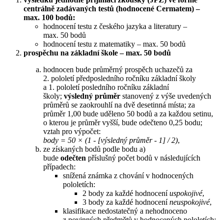
centrálně zadávaných testů (hodnocené Cermatem) –
max. 100 bodů:
hodnocení testu z českého jazyka a literatury –
max. 50 bodů
hodnocení testu z matematiky – max. 50 bodů
prospěchu na základní škole – max. 50 bodů
hodnocen bude průměrný prospěch uchazečů za
2. pololetí předposledního ročníku základní školy
a 1. pololetí posledního ročníku základní
školy;
výsledný průměr
stanovený z výše uvedených
průměrů se zaokrouhlí na dvě desetinná místa; za
průměr 1,00 bude uděleno 50 bodů a za každou setinu,
o kterou je průměr vyšší, bude odečteno 0,25 bodu;
vztah pro výpočet:
body = 50 × (1 - [výsledný průměr - 1] / 2)
,
ze získaných bodů podle bodu a)
bude
odečten
příslušný počet bodů v následujících
případech:
snížená známka z chování v hodnocených
pololetích:
2 body za každé hodnocení
uspokojivé
,
3 body za každé hodnocení
neuspokojivé
,
klasifikace nedostatečný a nehodnoceno
z povinných předmětů v hodnocených pololetích: