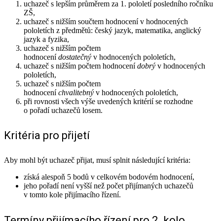
uchazeč s lepším průměrem za 1. pololetí posledního ročníku
ZŠ,
uchazeč s nižším součtem hodnocení v hodnocených
pololetích z předmětů: český jazyk, matematika, anglický
jazyk a fyzika,
uchazeč s nižším počtem
hodnocení
dostatečný
v hodnocených pololetích,
uchazeč s nižším počtem hodnocení
dobrý
v hodnocených
pololetích,
uchazeč s nižším počtem
hodnocení
chvalitebný
v hodnocených pololetích,
při rovnosti všech výše uvedených kritérií se rozhodne
o pořadí uchazečů losem.
Kritéria pro přijetí
Aby mohl být uchazeč přijat, musí splnit následující kritéria:
získá alespoň 5 bodů v celkovém bodovém hodnocení,
jeho pořadí není vyšší než počet přijímaných uchazečů
v tomto kole přijímacího řízení.
Termíny přijímacího řízení pro 2. kolo