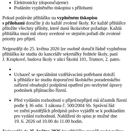
Elektronicky (doporučujeme)
Podáním vyplněného tiskopisu s přílohami
Pokud podáváte přihlášku na
vyplněném tiskopisu
s přílohami
doručíte ji do každé zvolené školy. Ke každé přihlášce
přiložíte všechny přílohy, které daná škola/obor požaduje. Každá
přihláška musí mít obory uvedené ve stejném pořadí dle zvolené
priority pro přijetí.
Nejpozději do 25. května 2026 lze osobně doručit řádně vyplněnou
přihlášku ke studiu do kanceláře sekretářky ředitele školy, paní
J. Krupkové, budova školy v ulici Školní 101, Trutnov, 2. patro.
Uchazeč se speciálními vzdělávacími potřebami doloží
k přihlášce ke studiu doporučení školského poradenského
zařízení obsahující podpůrná opatření pro nezbytné úpravy
podmínek přijímacího řízení.
Před vydáním rozhodnutí o přijetí/nepřijetí má účastník řízení
podle § 36 odst. 3 zákona č. 500/2004 Sb. Správní řád
ve znění pozdějších předpisů právo vyjádřit se k podkladům
pro vydání rozhodnutí. Nahlížení do spisu je možné dne
19. 6. 2026 od 10.00 do 11.00 hodin.