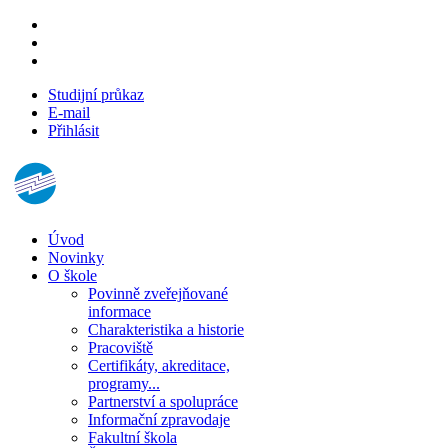
Studijní průkaz
E-mail
Přihlásit
Úvod
Novinky
O škole
Povinně zveřejňované
informace
Charakteristika a historie
Pracoviště
Certifikáty, akreditace,
programy...
Partnerství a spolupráce
Informační zpravodaje
Fakultní škola