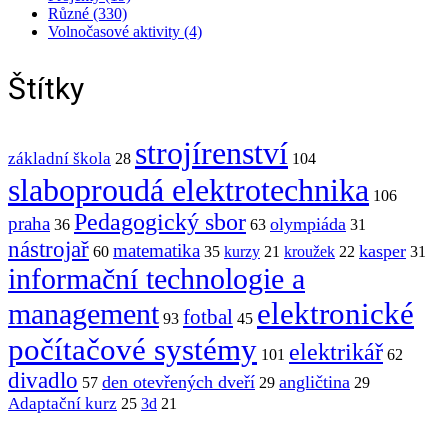
Různé (330)
Volnočasové aktivity (4)
Štítky
strojírenství
základní škola
28
104
slaboproudá elektrotechnika
106
Pedagogický sbor
praha
olympiáda
36
63
31
nástrojař
matematika
kasper
60
35
kurzy
21
kroužek
22
31
informační technologie a
elektronické
management
fotbal
93
45
počítačové systémy
elektrikář
101
62
divadlo
den otevřených dveří
angličtina
57
29
29
Adaptační kurz
25
3d
21