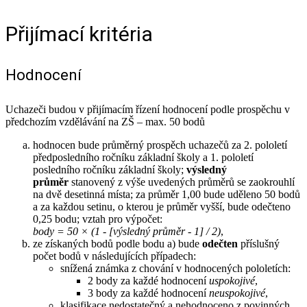
Přijímací kritéria
Hodnocení
Uchazeči budou v přijímacím řízení hodnocení podle prospěchu v
předchozím vzdělávání na ZŠ – max. 50 bodů
hodnocen bude průměrný prospěch uchazečů za 2. pololetí
předposledního ročníku základní školy a 1. pololetí
posledního ročníku základní školy;
výsledný
průměr
stanovený z výše uvedených průměrů se zaokrouhlí
na dvě desetinná místa; za průměr 1,00 bude uděleno 50 bodů
a za každou setinu, o kterou je průměr vyšší, bude odečteno
0,25 bodu; vztah pro výpočet:
body = 50 × (1 - [výsledný průměr - 1] / 2)
,
ze získaných bodů podle bodu a) bude
odečten
příslušný
počet bodů v následujících případech:
snížená známka z chování v hodnocených pololetích:
2 body za každé hodnocení
uspokojivé
,
3 body za každé hodnocení
neuspokojivé
,
klasifikace nedostatečný a nehodnoceno z povinných