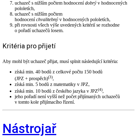
uchazeč s nižším počtem hodnocení
dobrý
v hodnocených
pololetích,
uchazeč s nižším počtem
hodnocení
chvalitebný
v hodnocených pololetích,
při rovnosti všech výše uvedených kritérií se rozhodne
o pořadí uchazečů losem.
Kritéria pro přijetí
Aby mohl být uchazeč přijat, musí splnit následující kritéria:
získá min. 40 bodů z celkové počtu 150 bodů
(3)
(JPZ + prospěch)
,
získá min. 5 bodů z matematiky v JPZ,
(4)
získá min. 10 bodů z českého jazyka v JPZ
,
jeho pořadí není vyšší než počet přijímaných uchazečů
v tomto kole přijímacího řízení.
Nástrojař