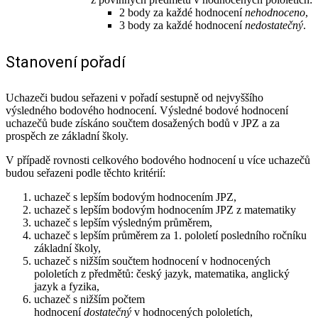
2 body za každé hodnocení
nehodnoceno
,
3 body za každé hodnocení
nedostatečný
.
Stanovení pořadí
Uchazeči budou seřazeni v pořadí sestupně od nejvyššího
výsledného bodového hodnocení. Výsledné bodové hodnocení
uchazečů bude získáno součtem dosažených bodů v JPZ a za
prospěch ze základní školy.
V případě rovnosti celkového bodového hodnocení u více uchazečů
budou seřazeni podle těchto kritérií:
uchazeč s lepším bodovým hodnocením JPZ,
uchazeč s lepším bodovým hodnocením JPZ z matematiky
uchazeč s lepším výsledným průměrem,
uchazeč s lepším průměrem za 1. pololetí posledního ročníku
základní školy,
uchazeč s nižším součtem hodnocení v hodnocených
pololetích z předmětů: český jazyk, matematika, anglický
jazyk a fyzika,
uchazeč s nižším počtem
hodnocení
dostatečný
v hodnocených pololetích,