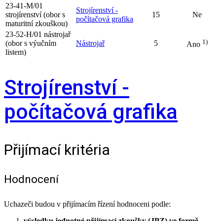
23‑41‑M/01
Strojírenství -
strojírenství (obor s
15
Ne
počítačová grafika
maturitní zkouškou)
23‑52‑H/01 nástrojař
1)
(obor s výučním
Nástrojař
5
Ano
listem)
Strojírenství -
počítačová grafika
Přijímací kritéria
Hodnocení
Uchazeči budou v přijímacím řízení hodnoceni podle:
výsledku jednotné přijímací zkoušky (JPZ) ve formě