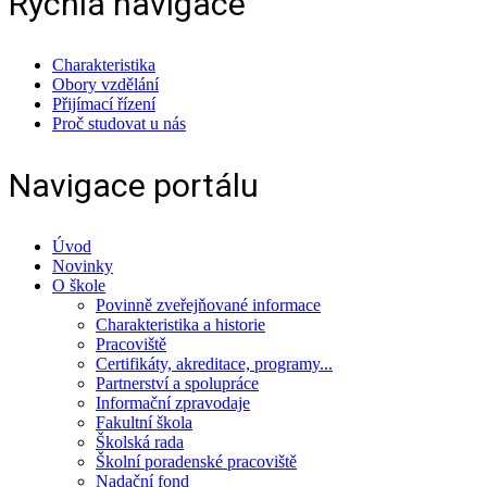
Rychlá navigace
Charakteristika
Obory vzdělání
Přijímací řízení
Proč studovat u nás
Navigace portálu
Úvod
Novinky
O škole
Povinně zveřejňované informace
Charakteristika a historie
Pracoviště
Certifikáty, akreditace, programy...
Partnerství a spolupráce
Informační zpravodaje
Fakultní škola
Školská rada
Školní poradenské pracoviště
Nadační fond