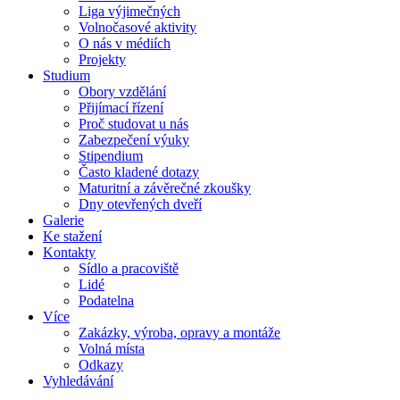
Liga výjimečných
Volnočasové aktivity
O nás v médiích
Projekty
Studium
Obory vzdělání
Přijímací řízení
Proč studovat u nás
Zabezpečení výuky
Stipendium
Často kladené dotazy
Maturitní a závěrečné zkoušky
Dny otevřených dveří
Galerie
Ke stažení
Kontakty
Sídlo a pracoviště
Lidé
Podatelna
Více
Zakázky, výroba, opravy a montáže
Volná místa
Odkazy
Vyhledávání