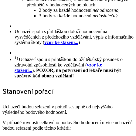
předmětů v hodnocených pololetích:
2 body za každé hodnocení
nehodnoceno
,
3 body za každé hodnocení
nedostatečný
.
Uchazeč spolu s přihláškou doloží hodnocení na
vysvědčeních z předchozího vzdělávání, výpis z informačního
systému školy (
vzor ke stažení...
)
1)
Uchazeč spolu s přihláškou doloží lékařský posudek o
zdravotní způsobilosti ke vzdělávání (
vzor ke
stažení...
).
POZOR, na potvrzení od lékaře musí být
správný kód oboru vzdělání!
Stanovení pořadí
Uchazeči budou seřazeni v pořadí sestupně od nejvyššího
výsledného bodového hodnocení.
V případě rovnosti celkového bodového hodnocení u více uchazečů
budou seřazeni podle těchto kritérií: