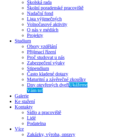
Školská rada
Školní poradenské pracoviště
Nadační fond
Liga výjimečných
Volnočasové aktivity
O nás v médiích
Projekty
Studium
Obory vzdělání
Přijímací řízení
Proč studovat u nás
Zabezpečení výuky
Stipendium
Často kladené dotazy
Maturitní a závěrečné zkoušky
Dny otevřených dveří
Ukážeme
Vám to!
Galerie
Ke stažení
Kontakty
Sídlo a pracoviště
Lidé
Podatelna
Více
Zakázky, výroba, opravy